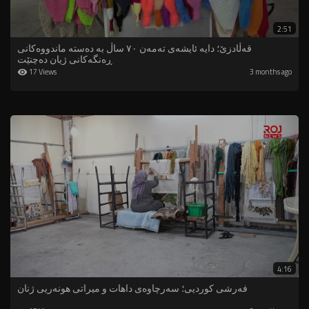
2:51
قەڵادزێ؛ دایە ئایشەی تەمەن ٧٠ ساڵ بە دەستە ماندووەکانی
ڕەنگەکانی ژیان دەچنێت
17 Views
3 months ago
4:16
فەرشی کوردیی؛ سەرچاوەی داهات و میراتی هونەریی ژنان