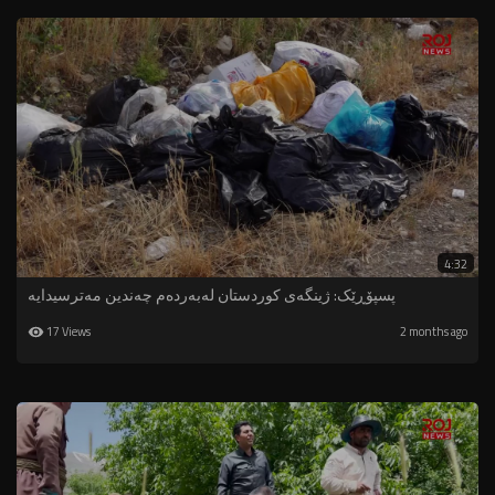
4:32
پسپۆڕێک: ژینگه‌ی كوردستان له‌به‌رده‌م چەندین مه‌ترسیدایه‌
17 Views
2 months ago