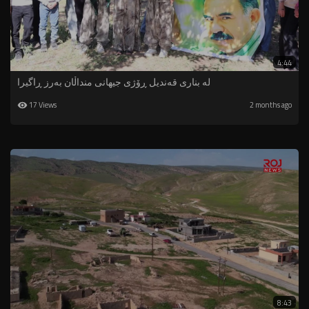
4:44
لە بناری قەندیل ڕۆژی جیهانی منداڵان بەرز ڕاگیرا
17 Views
2 months ago
8:43