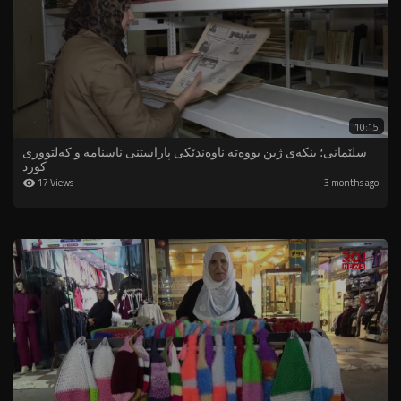
10:15
سلێمانی؛ بنکەی ژین بووەتە ناوەندێکی پاراستنی ناسنامە و کەلتووری
کورد
17 Views
3 months ago