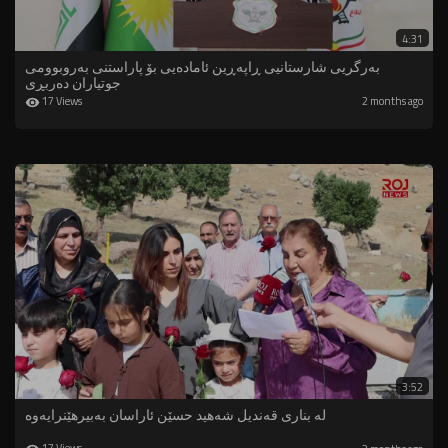
4:31
بەرگریی شارستانیی ڕاپەڕین ئامادەیی بۆ پاراستنی بەروبوومی
جوتیاران دەربڕی
17 Views
2 months ago
3:52
لە بناری قەندیل شەهید حسێن ئاراسان بەبیرهێنرایەوە