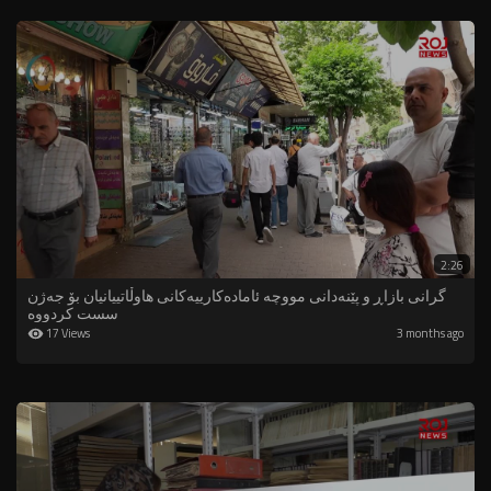
2:26
گرانی بازاڕ و پێنەدانی مووچە ئامادەکارییەکانی هاوڵاتییانیان بۆ جەژن
سست کردووە
17 Views
3 months ago