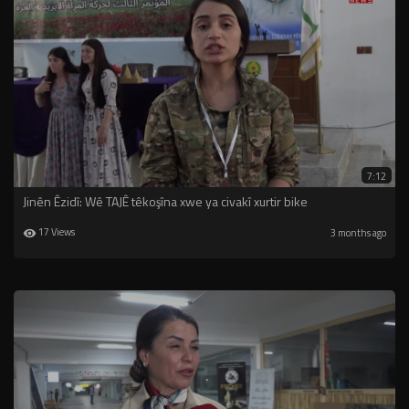
7:12
Jinên Êzidî: Wê TAJÊ têkoşîna xwe ya civakî xurtir bike
17 Views
3 months ago