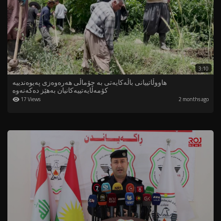
3:10
هاووڵاتییانی باڵەکایەتی بە جۆماڵی هەرەوەزی پەیوەندییە
کۆمەڵایەتییەکانیان بەهێز دەکەنەوە
17 Views
2 months ago