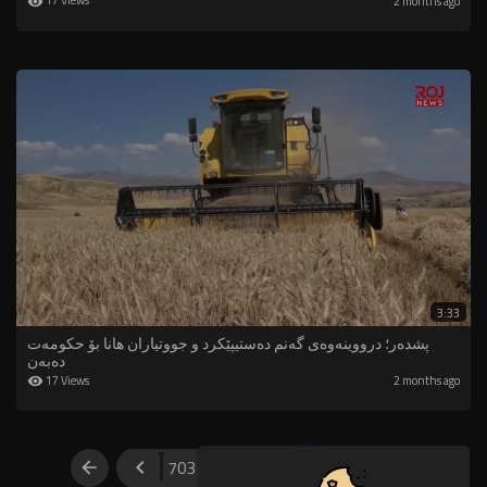
17 Views
2 months ago
3:33
پشدەر؛ درووینەوەی گەنم دەستیپێکرد و جووتیاران هانا بۆ حکومەت
دەبەن
17 Views
2 months ago
703
704
705
706