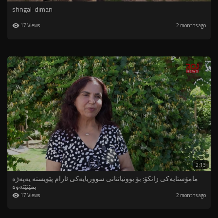
shngal-diman
17 Views
2 months ago
2:13
مامۆستایەکی زانکۆ: بۆ بوونیاتنانی سووریایەکی ئارام پێویستە یەپەژە
بمێنێتەوە
17 Views
2 months ago