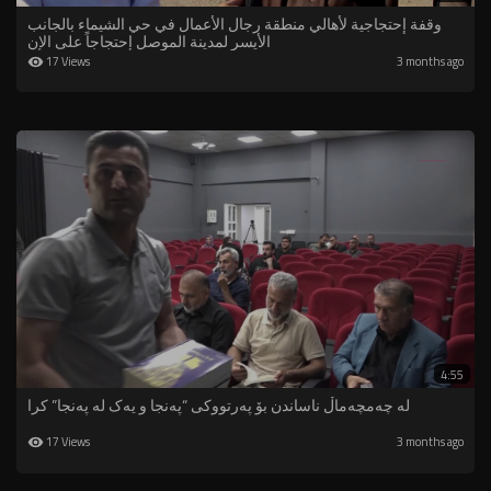
وقفة إحتجاجية لأهالي منطقة رجال الأعمال في حي الشيماء بالجانب
الأيسر لمدينة الموصل إحتجاجاً على الإن
17 Views
3 months ago
4:55
لە چەمچەماڵ ناساندن بۆ پەرتووکی “پەنجا و یەک لە پەنجا” کرا
17 Views
3 months ago