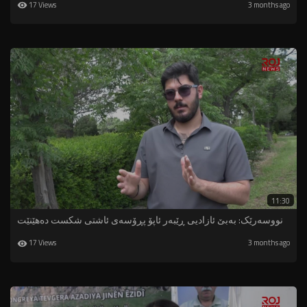
17 Views
3 months ago
11:30
نووسەرێک: بەبێ ئازادیی ڕێبەر ئاپۆ پڕۆسەی ئاشتی شکست دەهێنێت
17 Views
3 months ago