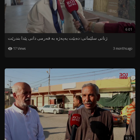
6:01
ژنانی سلێمانی: دەبێت یەپەژە بە فەرمی دانی پێدا بندرێت
17 Views
3 months ago
9:32