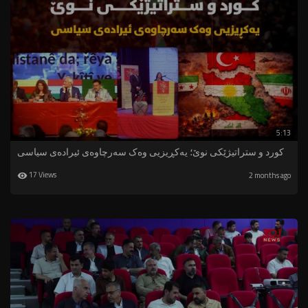
5:13
کورد و ستراتیژێکی نوێ؛ یەکڕیزیی وەک سەرچاوەی ئیرادەی سیاسی
17 Views
2 months ago