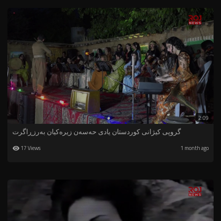
2:09
گروپی کیژانی کوردستان یادی حەسەن زیرەکیان بەرزڕاگرت
17 Views
1 month ago