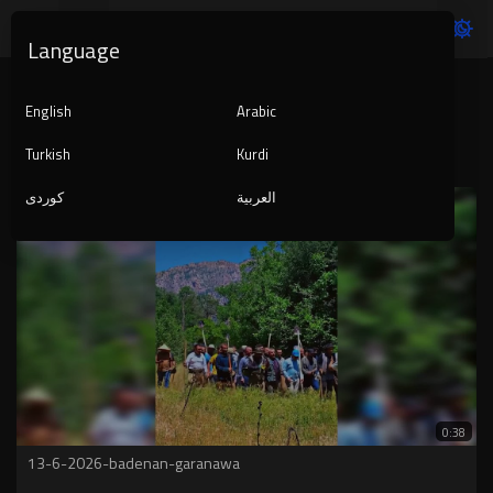
Language
Top videos
English
Arabic
All Time
Today
This week
This month
This year
Turkish
Kurdi
العربية
کوردی
0:38
13-6-2026-badenan-garanawa