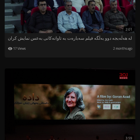
2:01
لە هەڵەبجە‌ دوو به‌ڵگه‌ فیلم سەبارەت بە تاوانەکانی بەعس نمایش كران
17 Views
2 months ago
3:59