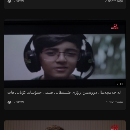
17 Views
2 months ago
2:38
لە چەمچەماڵ دووەمین ڕۆژی فێستیڤاڵی فیلمی جینۆساید کۆتایی هات
17 Views
1 month ago