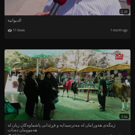
2:28
الديوانية
17 Views
1 month ago
3:44
ژینگه‌ی هەورامان له ‌مه‌ترسیدایه‌ و فڕێدانى پاشماوه‌كان زیان له
‌هه‌موومان ده‌دات