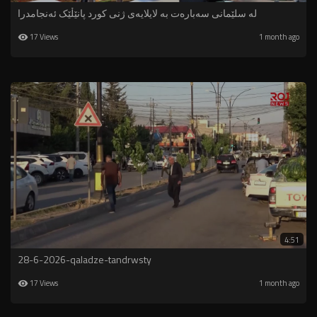
لە سلێمانی سەبارەت بە لایلایەی ژنی کورد پانێڵێک ئەنجامدرا
17 Views
1 month ago
4:51
28-6-2026-qaladze-tandrwsty
17 Views
1 month ago