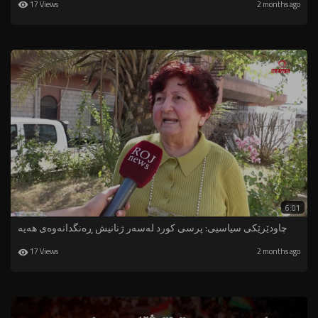
17 Views
2 months ago
6:01
چاودێرێکی سیاسیی: پرسی کورد لەسەر ژنانیش ڕەنگدانەوەی هەیە
17 Views
2 months ago