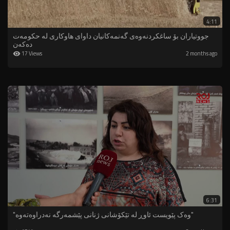
4:11
جووتیاران بۆ ساغکردنەوەی گەنمەکانیان داوای هاوکاری لە حکومەت
دەکەن
17 Views
2 months ago
6:31
"وەک پێویست ئاوڕ لە تێکۆشانی ژنانی پێشمەرگە نەدراوەتەوە"