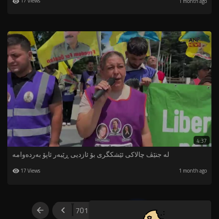
17 Views
1 month ago
4:37
لە جنێڤ چالاکی ئێشکگری بۆ ئازدیی ڕێبەر ئاپۆ بەردەوامە
17 Views
1 month ago
701
702
703
704