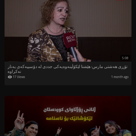
5:08
تۆڕی هەشتی مارس: هێشتا لێکۆڵینەوەیەکی جددی لە دۆسییەکەی یەنار
نەکراوە
17 Views
1 month ago