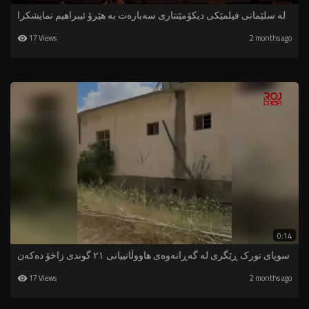
لە سلێمانی فیلمێکی دیکۆمێنتاری سەبارەت بە هێرۆ ئیبراهیم نمایشکرا
17 Views
2 months ago
0:14
سوپای تورک ڕێگری لە گەڕانەوەی هاووڵاتییانی ٢١ گوندی زاخۆ دەکەن
17 Views
2 months ago