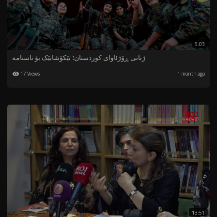
5:03
ژنانی ڕۆژئاوای کوردستان؛ تێکۆشانێک بۆ ناسنامە
17 Views
1 month ago
13:51