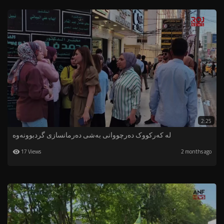
2:25
لە کەرکووک دەرچووانی بەشی دەرمانسازی گردبوونەوە
17 Views
2 months ago