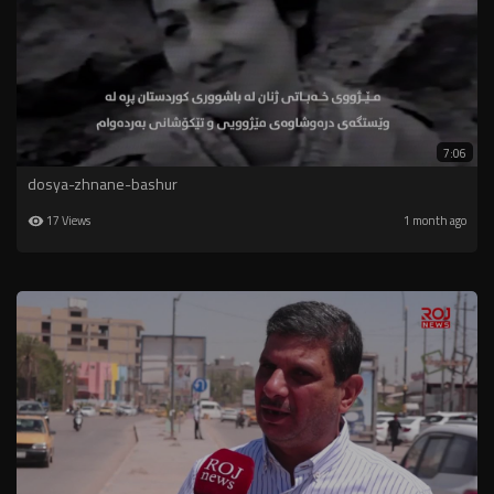
7:06
dosya-zhnane-bashur
17 Views
1 month ago