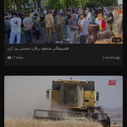
3:48
فێستیڤاڵی شەهید زیلان دەستی پێ کرد
17 Views
2 months ago