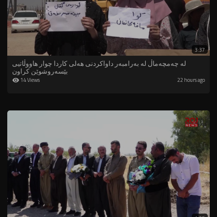
3:37
لە چەمچەماڵ لە بەرامبەر داواکردنی هەلی کاردا چوار هاووڵاتیی
بێسەروشوێن کراون
14 Views
22 hours ago