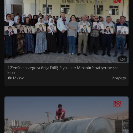
4:57
12’emîn salvegera êrişa DAIŞ’ê ya li ser Mexmûrê hat şermezar
kirin
12 Views
2 days ago