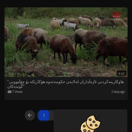
4:42
"هاوکارینەکردنی ئاژەڵداران لەلایەن حکومەتەوە هۆکارێکە بۆ چۆڵبوونی
گوندەکان"
7 Views
2 days ago
1
2
3
4