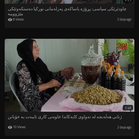
9:23
چاودێرێکی سیاسی: پڕۆژە یاساکەی پەرلەمانی تورکیا دەستکەوتێکی
مێژووییە
8 Views
2 days ago
3:48
ژنانى هه‌ڵه‌بجه‌ له ‌ته‌واوى كایه‌كاندا خاوه‌نى كارى تایبه‌ت به‌ خۆیانن
10 Views
2 days ago