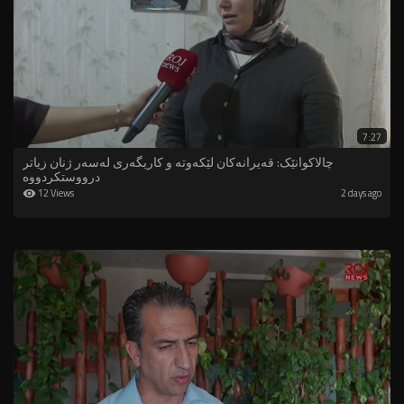
7:27
چالاکوانێک: قەیرانەکان لێکەوتە و کاریگەری لەسەر ژنان زیاتر
درووستکردووە
12 Views
2 days ago