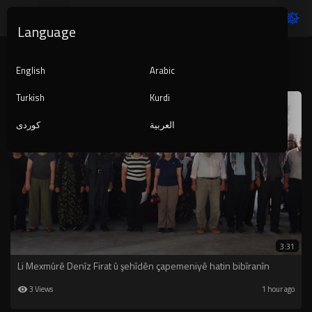
Language
KURDISTAN
English
Arabic
Turkish
Kurdi
العربية
کوردی
3:31
Li Mexmûrê Denîz Firat û şehîdên çapemeniyê hatin bibîranîn
3 Views
1 hour ago