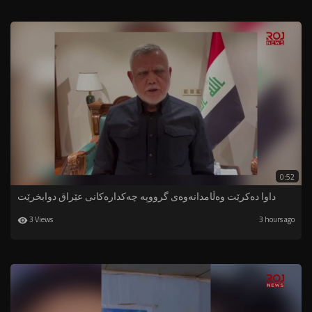
0:52
داوا دەکرێت وەڵامدانەوەی گرووپە چەکدارەکانی عێراق دوابخرێت
3 Views
3 hours ago