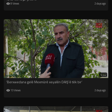
8 Views
2 days ago
9:54
‘Berxwedana gelê Mexmûrê xeyalên DAIŞ’ê têk bir’
13 Views
2 days ago