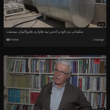
8:13
سلێمانی بێ ئاوە و کەس نییە هاواری هاووڵاتییان ببیستێت
8 Views
2 days ago