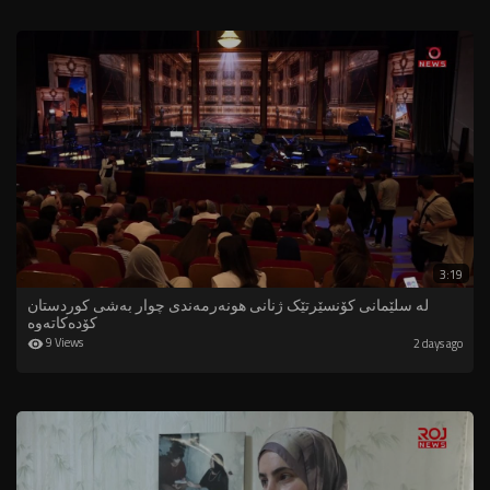
3:19
لە سلێمانی کۆنسێرتێک ژنانی هونەرمەندی چوار بەشی کوردستان
کۆدەکاتەوە
9 Views
2 days ago