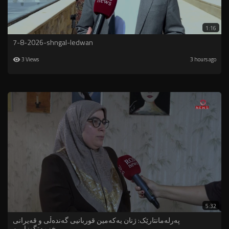
1:16
7-8-2026-shngal-ledwan
3 Views
3 hours ago
5:32
پەرلەمانتارێک: ژنان یەکەمین قوربانیی گەندەڵی و قەیرانی
خزمەتگوزارین