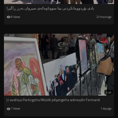
1:25
یادى بۆردوومانكردنى بینا سووتاوه‌كه‌ى سیروان به‌رز ڕاگیرا
8 Views
23 hours ago
4:46
Li avahiya Parêzgeha Mûsilê pêşangeha wêneyên Fermanê
7 Views
1 day ago