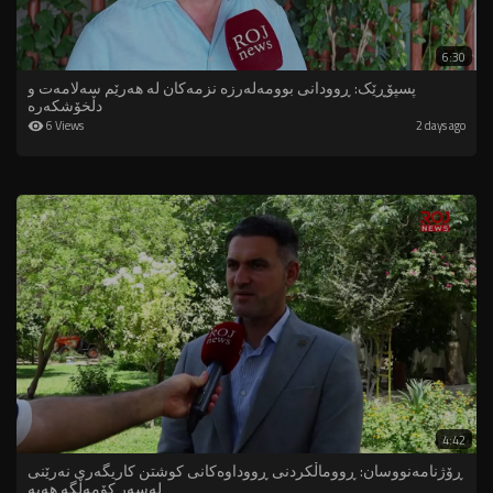
6:30
پسپۆڕێک: ڕوودانی بوومەلەرزە نزمەکان لە هەرێم سەلامەت و
دڵخۆشکەرە
6 Views
2 days ago
4:42
ڕۆژنامەنووسان: ڕووماڵکردنی ڕووداوەکانی کوشتن کاریگەری نەرێنی
لەسەر کۆمەڵگە هەیە