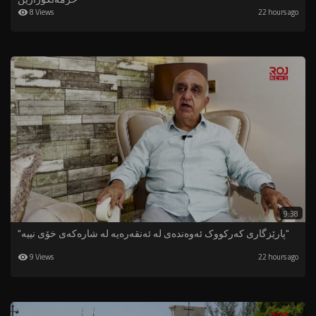
8 Views
22 hours ago
9:38
"پارێزگاری کەرکووک ئەوەندەی لە ئەنقەرەیە لە شارەکەی خۆی نییە"
9 Views
22 hours ago