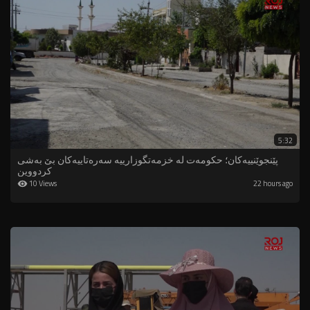
5:32
پێنجوێنییه‌كان؛ حكومه‌ت له‌ خزمه‌تگوزارییه‌ سه‌ره‌تاییه‌كان بێ به‌شی
كردووین‌
10 Views
22 hours ago