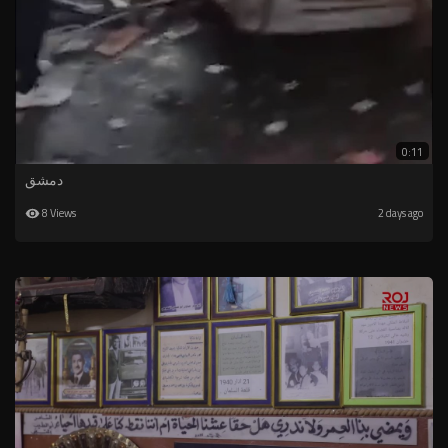
0:11
دمشق
8 Views
2 days ago