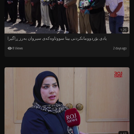
1:25
یادى بۆردوومانكردنى بینا سووتاوه‌كه‌ى سیروان به‌رز ڕاگیرا
8 Views
2 days ago