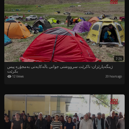
2:24
ژینگەپارێزان: ناکرێت سرووشتی جوانی باڵەکایەتی بەمجۆرە پیس
بکرێت
12 Views
20 hours ago