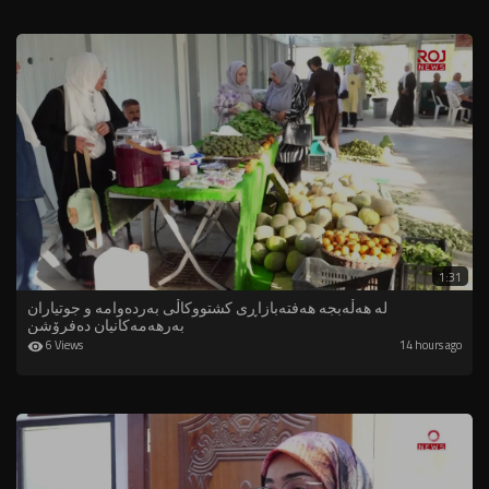
1:31
لە هەڵەبجە هه‌فته‌بازاڕى كشتووكاڵى به‌رده‌وامه‌ و جوتیاران
بەرهەمەکانیان دەفرۆشن
6 Views
14 hours ago