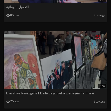
4:17
التجميل الديوانية
8 Views
2 days ago
4:46
Li avahiya Parêzgeha Mûsilê pêşangeha wêneyên Fermanê
7 Views
2 days ago