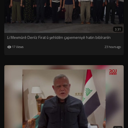
3:31
Li Mexmûrê Denîz Firat û şehîdên çapemeniyê hatin bibîranîn
17 Views
23 hours ago