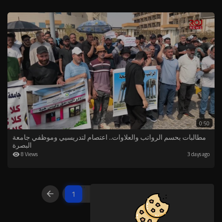
0:50
مطالبات بحسم الرواتب والعلاوات.. اعتصام لتدريسيي وموظفي جامعة
البصرة
8 Views
3 days ago
1
2
3
4