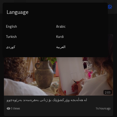
Language
Latest videos
English
Arabic
Turkish
Kurdi
العربية
کوردی
2:03
لە ‌هەڵەبجە وۆركشۆپێك بۆ ژنانی بەهرەمەند بەرێوەچوو
5 Views
14 hours ago