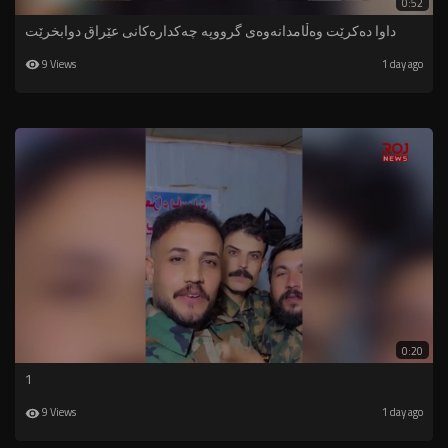
0:52
داوا دەکرێت وەڵامدانەوەی گرووپە چەکدارەکانی عێراق دوابخرێت
9 Views
1 day ago
0:20
1
9 Views
1 day ago