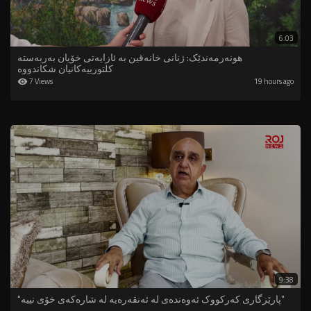
6:03
هونەرمەندێک: ژنانی خانەقین بە ئازایەتی خۆیان بەربەستە
کلتورییەکانیان شکاندووە
7 Views
19 hours ago
9:38
"پارێزگاری کەرکووک ئەوەندەی لە ئەنقەرەیە لە شارەکەی خۆی نییە"