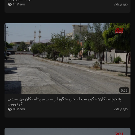
14 Views
2 days ago
5:32
پێنجوێنییه‌كان؛ حكومه‌ت له‌ خزمه‌تگوزارییه‌ سه‌ره‌تاییه‌كان بێ به‌شی
كردووین‌
16 Views
2 days ago