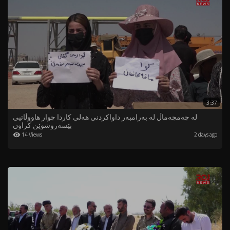
3:37
لە چەمچەماڵ لە بەرامبەر داواکردنی هەلی کاردا چوار هاووڵاتیی
بێسەروشوێن کراون
14 Views
2 days ago