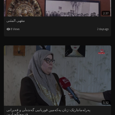
2:37
مقهى المثنى
8 Views
2 days ago
5:32
پەرلەمانتارێک: ژنان یەکەمین قوربانیی گەندەڵی و قەیرانی
خزمەتگوزارین