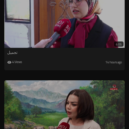
4:06
تجميل
4 Views
14 hours ago