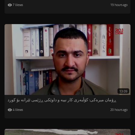
7 Views
19 hours ago
13:09
ڕۆمان میرەکی: کۆڵبەری کار نییە و داوێکی ڕژێمی ئێرانە بۆ کورد
4 Views
20 hours ago