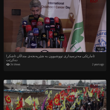
10:45
ئامارێکی مەترسیداری تووشبوون بە شێرپەنجەى منداڵان ئاشکرا
دەکرێت
34 Views
2 years ago