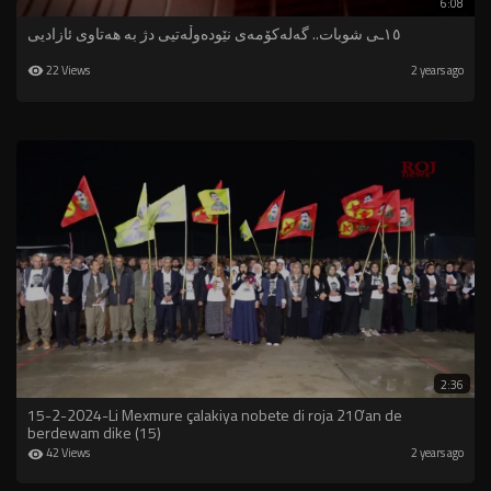
6:08
١٥ـی شوبات.. گەلەکۆمەی نێودەوڵەتیی دژ بە هەتاوی ئازادیی
22 Views
2 years ago
2:36
15-2-2024-Li Mexmure çalakiya nobete di roja 210’an de
berdewam dike (15)
42 Views
2 years ago