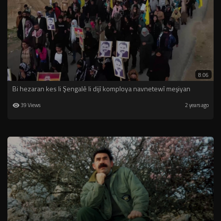
8:06
Bi hezaran kes li Şengalê li dijî komploya navnetewî meşiyan
39 Views
2 years ago