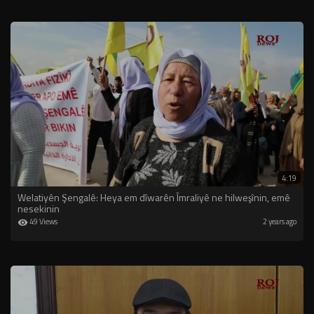
4:19
Welatiyên Şengalê: Heya em dîwarên Îmraliyê ne hilweşînin, emê
nesekinin
49 Views
2 years ago