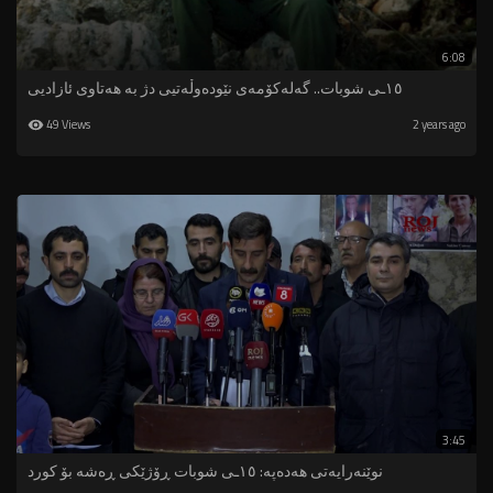
6:08
١٥ـی شوبات.. گەلەکۆمەی نێودەوڵەتیی دژ بە هەتاوی ئازادیی
49 Views
2 years ago
3:45
نوێنەرایەتی هەدەپە: ١٥ـی شوبات ڕۆژێکی ڕەشە بۆ کورد