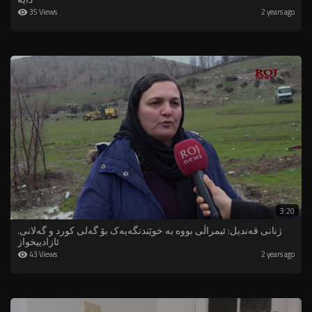
35 Views
2 years ago
3:20
.⁣ژنانی قەندیل: ئیمراڵی بووە بە خوێندنگەیەک بۆ گەلی کورد و گەلانی
ئازادییخواز
43 Views
2 years ago