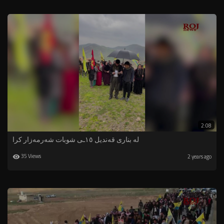
2:08
لە بناری قەندیل ١٥ـی شوبات شەرمەزار کرا
35 Views
2 years ago