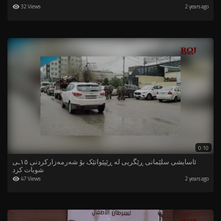
32 Views
2 years ago
0:10
ئاسایشی سلێمانی ڕێگریی لە ڕێپێوانێک بۆ شەرمەزارکردنی ١٥ـی
شوبات کرد
47 Views
2 years ago