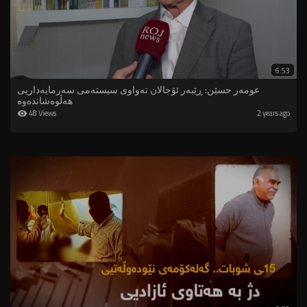
6:53
عومەر حسێن: ڕێبەر ئۆجالان تەواوی سیستەمی سەرمایەداریی
هەڵوەشاندەوە
48 Views
2 years ago