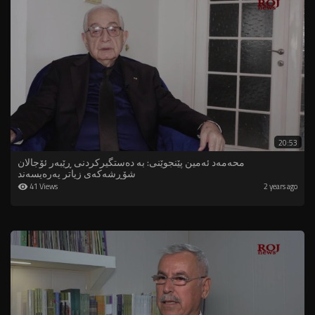
20:53
محەمەد ئەمین پێنجوێنی: بە دەستگیرکردنی ڕێبەر ئۆجالان
شۆڕشەکەی زیاتر پەرەیسەند
41 Views
2 years ago