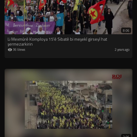
8:06
Li Mexmûrê Komploya 15’ê Sibatê bi meşekî girseyî hat
şermezarkirin
36 Views
2 years ago