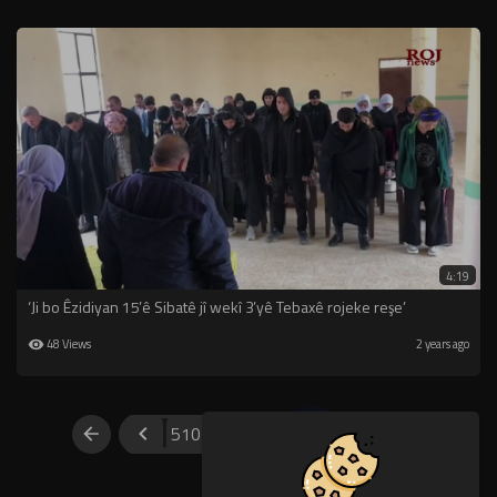
4:19
‘Ji bo Êzidiyan 15’ê Sibatê jî wekî 3’yê Tebaxê rojeke reşe’
48 Views
2 years ago
510
511
512
513