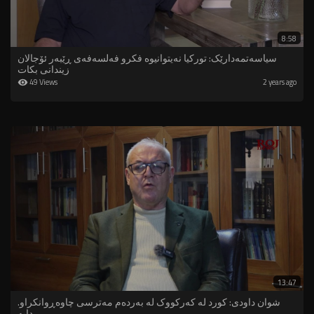
8:58
سیاسەتمەدارێک: تورکیا نەیتوانیوە فکرو فەلسەفەى ڕێبەر ئۆجالان
زیندانی بکات
49 Views
2 years ago
13:47
.⁣شوان داودی: کورد لە کەرکووک لە بەردەم مەترسی چاوەڕوانکراو
دایە