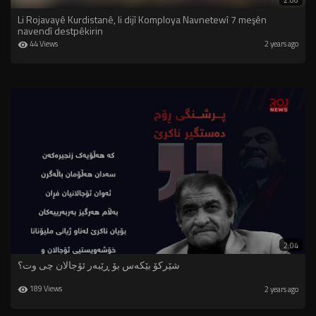
2:06
Li Rojavayê Kurdistanê, li dijî Komploya Navnetewî 7 meşên
navendî destpêkirin
44 Views
2 years ago
2:04
شێرکۆ بێکەس بۆ ڕێبەر ئۆجالان چی وت؟
189 Views
2 years ago