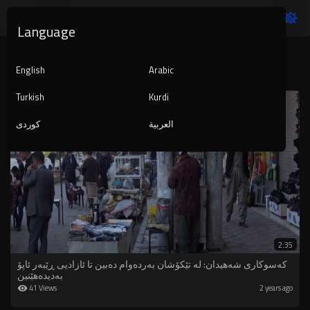
Language
KURDISTAN
English
Arabic
Turkish
Kurdi
العربية
کوردی
2:35
کەسوکاری شەهیدان: لە تێکۆشان بەردەوام دەبین تا ئازادیی ڕێبەر ئاپۆ
بەدیدەهێنین
41 Views
2 years ago