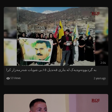
2:04
بە گردبوونەوەیەک لە بناری قەندیل ١٥ـی شوبات شەرمەزار کرا
53 Views
2 years ago