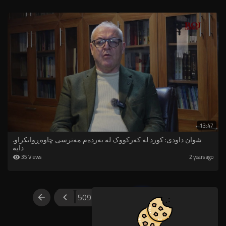
13:47
.⁣شوان داودی: کورد لە کەرکووک لە بەردەم مەترسی چاوەڕوانکراو
دایە
35 Views
2 years ago
509
510
511
512