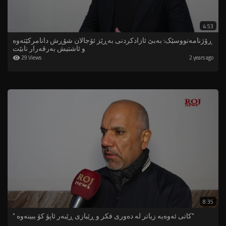
4:53
ڕۆژنامەنووسێک: بەبێ ئازادکردنی بەڕێز ئۆجالان شۆڕش دانامرکێتەوە
و ئاشتیش بەرقەرار نابێت
29 Views
2 years ago
8:35
" کاتی ئەوەیە زیاتر لە دەوری فکر و ڕێبازی ڕێبەر ئاپۆ کۆ ببینەوە"