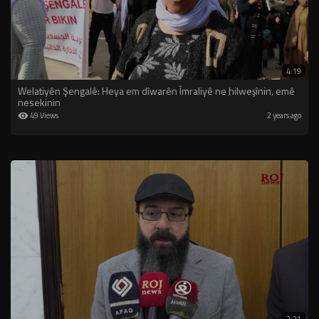
4:19
Welatiyên Şengalê: Heya em dîwarên Îmraliyê ne hilweşînin, emê
nesekinin
49 Views
2 years ago