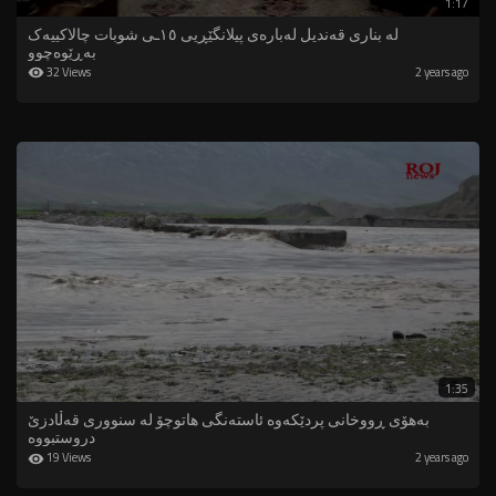
1:17
لە بناری قەندیل لەبارەى پیلانگێڕیى ١٥ـى شوبات چالاکییەک
بەڕێوەچوو
32 Views
2 years ago
1:35
بەهۆى ڕووخانى پردێکەوە ئاستەنگى هاتوچۆ لە سنوورى قەڵادزێ
دروستبووە
19 Views
2 years ago