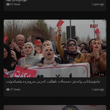
63 Views
2 years ago
2:44
مامۆستایانی وانەبێژ: دەسەڵات ناهێڵێت کەرتی پەروەردە پێشبکەوێت
37 Views
2 years ago