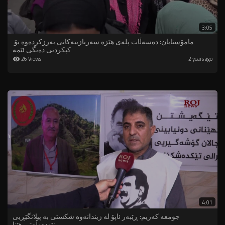
3:05
مامۆستایان: دەسەڵات پلەى هێزە سەربازییەکانی بەرزکردەوە بۆ
کپکردنى دەنگی ئێمە
26 Views
2 years ago
4:01
جومعە کەریم: ڕێبەر ئاپۆ لە زیندانەوە شکستی بە پیلانگێڕیی
نێودەوڵەتی هێنا