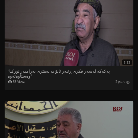
3:32
"پەکەکە لەسەر فکری ڕێبەر ئاپۆ بە بەهێزی بەرامبەر تورکیا
وەستاوەتەوە"
56 Views
2 years ago