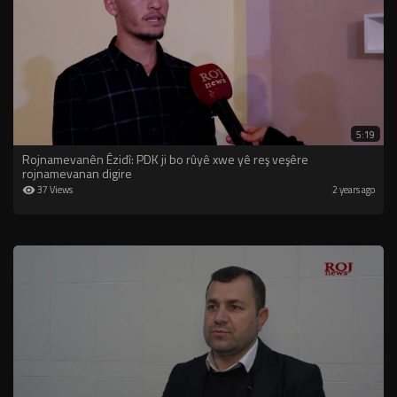
5:19
Rojnamevanên Êzidî: PDK ji bo rûyê xwe yê reş veşêre
rojnamevanan digire
37 Views
2 years ago