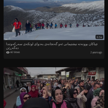
6:54
چیاکان بوونەتە نیشتیمانی ئەو گەنجانەى بەدوای لوتکەى سەرکەوتندا
دەگەڕێن
46 Views
2 years ago