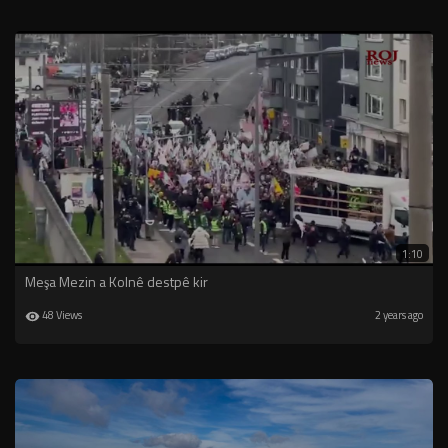
1:10
Meşa Mezin a Kolnê destpê kir
48 Views
2 years ago