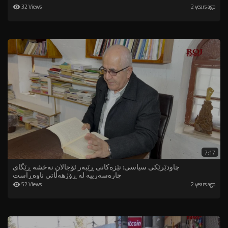
32 Views
2 years ago
7:17
چاودێرێکی سیاسی: تێزەكانی ڕێبەر ئۆجالان نەخشە ڕێگای
چارەسەرییە لە ڕۆژهەڵاتی ناوەڕاست
52 Views
2 years ago