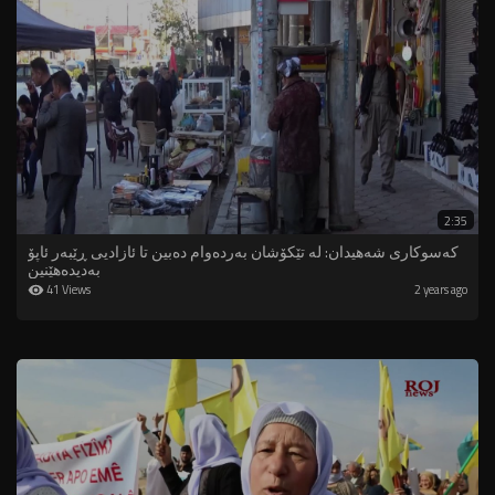
2:35
کەسوکاری شەهیدان: لە تێکۆشان بەردەوام دەبین تا ئازادیی ڕێبەر ئاپۆ
بەدیدەهێنین
41 Views
2 years ago