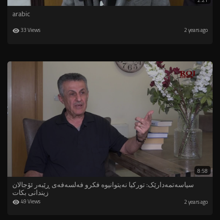
2:21
arabic
33 Views
2 years ago
8:58
سیاسەتمەدارێک: تورکیا نەیتوانیوە فکرو فەلسەفەى ڕێبەر ئۆجالان
زیندانی بکات
49 Views
2 years ago