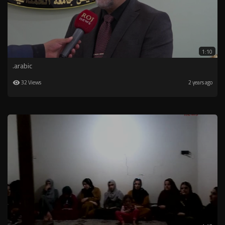
1:10
.arabic
32 Views
2 years ago