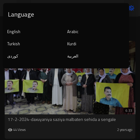
Language
KURDISTAN
English
Arabic
Turkish
Kurdi
العربية
کوردی
6:33
17-2-2024-daxuyaniya saziya malbaten sehida a sengale
44 Views
2 years ago