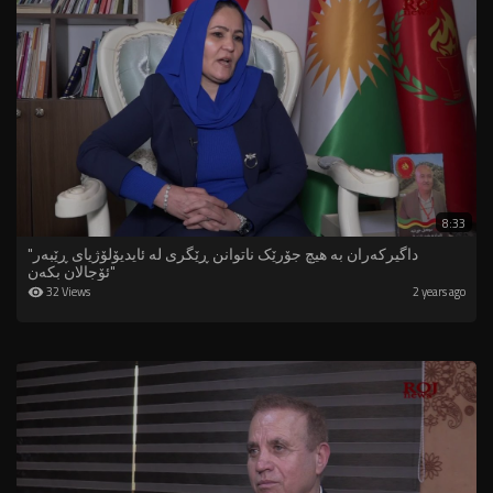
8:33
"داگیرکەران بە هیچ جۆرێک ناتوانن ڕێگری لە ئایدیۆلۆژیای ڕێبەر
ئۆجالان بکەن"
32 Views
2 years ago