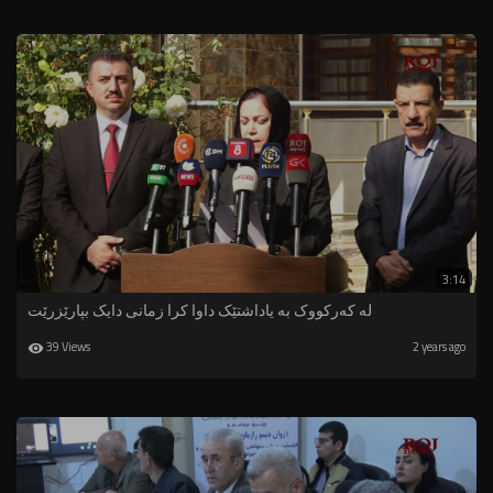
3:14
لە کەرکووک بە یاداشتێک داوا کرا زمانی دایک بپارێزرێت
39 Views
2 years ago