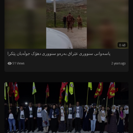
0:48
پاسەوانى سنوورى عێراق بەرەو سنوورى دهۆک جوڵەیان پێکرا
51 Views
2 years ago