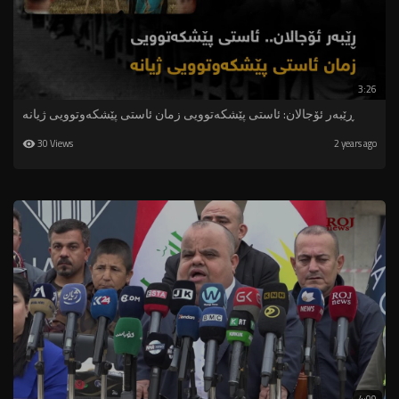
3:26
ڕێبەر ئۆجالان: ئاستی پێشکەتوویی زمان ئاستی پێشکەوتوویی ژیانە
30 Views
2 years ago