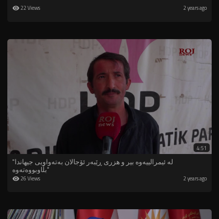
22 Views
2 years ago
4:51
"لە ئیمرالییەوە بیر و هزری ڕێبەر ئۆجالان بەتەواویی جیهاندا
بڵاوبووەتەوە"
26 Views
2 years ago