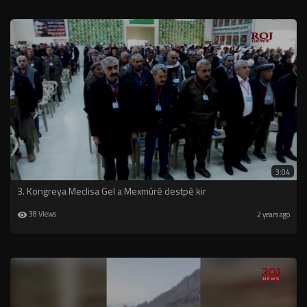
3:04
3. Kongreya Meclisa Gel a Mexmûrê destpê kir
38 Views
2 years ago