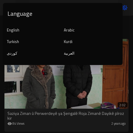
Language
KURDISTAN
English
Arabic
Turkish
Kurdi
العربية
کوردی
2:02
Saziya Ziman û Perwerdeyê ya Şengalê Roja Zimanê Dayikê pîroz
kir
84 Views
2 years ago