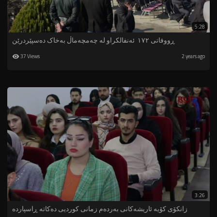
5:28
ڕووفاتی ١٧٢ ئەنفالکراو لە چەمچەماڵ بەخاک دەسپێردرێن
37 Views
2 years ago
3:26
زانکۆی کۆیە ئاریشەکانی بەردەم زمانی کوردیی دەکاتە ڕاسپاردە