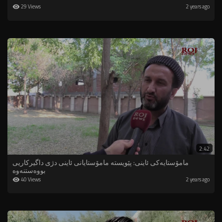
29 Views
2 years ago
2:42
مامۆستایەکی ئاینی: پێویستە مامۆستایانی ئاینی دژی داگیرکاریی
بووەستنەوە
40 Views
2 years ago