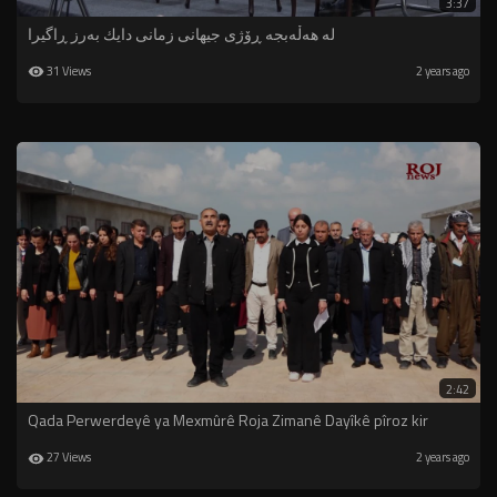
3:37
لە هەڵەبجە ڕۆژی جیهانی زمانی دایك بەرز ڕاگیرا
31 Views
2 years ago
2:42
Qada Perwerdeyê ya Mexmûrê Roja Zimanê Dayîkê pîroz kir
27 Views
2 years ago