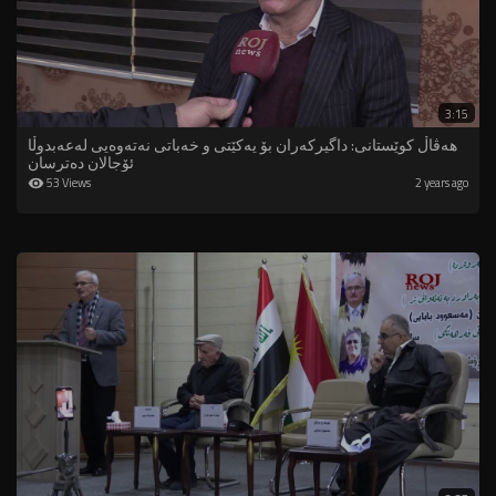
3:15
هەڤاڵ کوێستانی: داگیرکەران بۆ یەکێتی و خەباتی نەتەوەیی لەعەبدوڵا
ئۆجالان دەترسان
53 Views
2 years ago