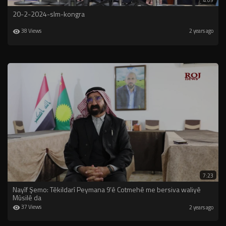
4:09
20-2-2024-slm-kongra
38 Views
2 years ago
7:23
Nayîf Şemo: Têkildarî Peymana 9’ê Cotmehê me bersiva waliyê
Mûsilê da
37 Views
2 years ago