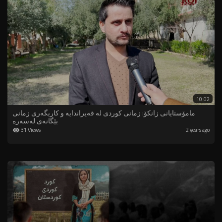
10:02
مامۆستایانی زانکۆ: زمانی كوردی لە قەیراندایە و كاریگەری زمانی
بێگانەی لەسەرە
31 Views
2 years ago