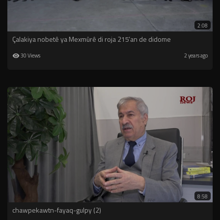
2:08
Çalakiya nobetê ya Mexmûrê di roja 215’an de didome
30 Views
2 years ago
8:58
chawpekawtn-fayaq-gulpy (2)