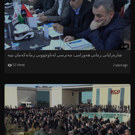
2:48
شارەزایانی زمانی هەورامی: مەترسی لەناوچوونی زمانەکەمان نییە
52 Views
2 years ago