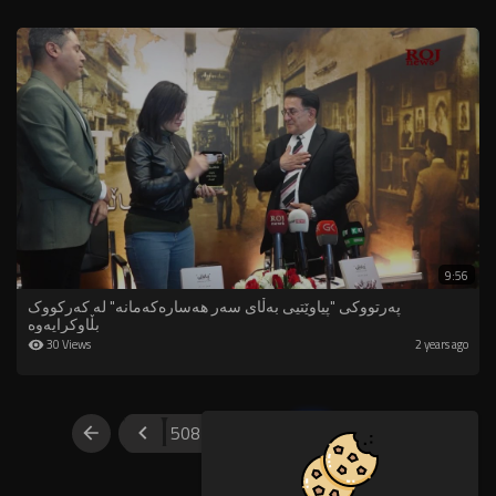
9:56
پەرتووکی "پیاوێتیی بەڵای سەر هەسارەکەمانە" لە کەرکووک
بڵاوکرایەوە
30 Views
2 years ago
508
509
510
511