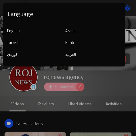
Language
English
Arabic
Turkish
Kurdi
العربية
کوردی
rojnews agency
Subscribe
0
Videos
PlayLists
Liked videos
Activities
Latest videos