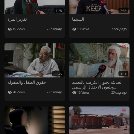
1:28
7:36
السينما
تقرير المرة
15 Views
19 Views
22 days ago
22 days ago
10:45
3:14
الصابئة يحيون الكرصة بالتعميد
حقوق الطفل والطفولة
ويلغون الاحتفال الرسمي
احتراماً لمحرم
20 Views
22 days ago
16 Views
23 days ago