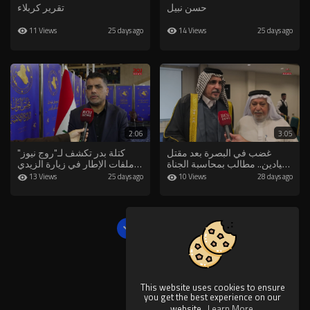
حسن نبيل
تقرير كربلاء
11 Views
14 Views
25 days ago
25 days ago
2:06
3:05
غضب في البصرة بعد مقتل
⁣كتلة بدر تكشف لـ"روج نيوز"
صيادين.. مطالب بمحاسبة الجناة
ملفات الإطار في زيارة الزيدي
ووقف التجاوزات الكويتية
إلى واشنطن
13 Views
10 Views
25 days ago
28 days ago
Show more
This website uses cookies to ensure
you get the best experience on our
website.
Learn More