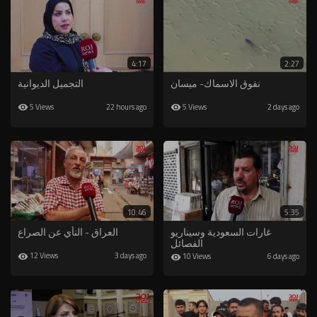
4:17
2:27
نفوق الاسماك- ميسان
التجميل الديوانية
5 Views
5 Views
22 hours ago
2 days ago
10:46
5:35
غارات السعودية وسيناريو
العراق - النأي عن الصراع
الفصائل
12 Views
3 days ago
10 Views
6 days ago