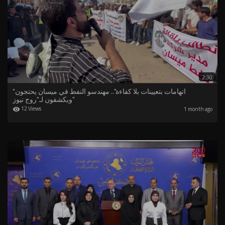
2:30
⁣"اتهامات بتعيينات بلا كفاءة".. مهندسو النفط في ميسان يحتجون
ويكشفون لـ"روج نيوز"
12 Views
1 month ago