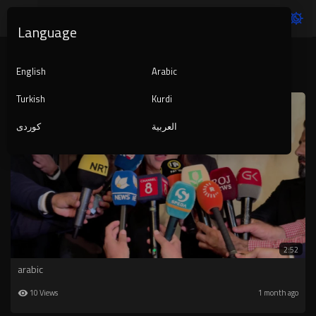
Language
arabic
English
Arabic
Turkish
Kurdi
العربية
کوردی
2:52
arabic
10 Views
1 month ago