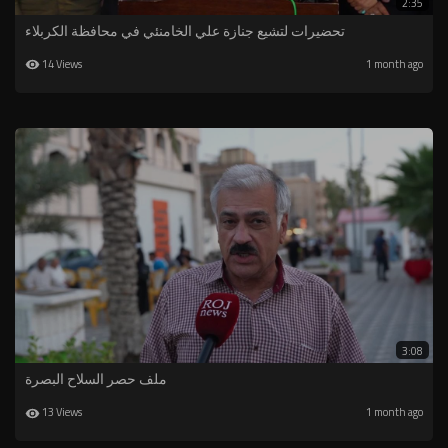
2:35
تحضيرات لتشيع جنازة علي الخامنئي في محافظة الكربلاء
14 Views
1 month ago
3:08
ملف حصر السلاح البصرة
13 Views
1 month ago