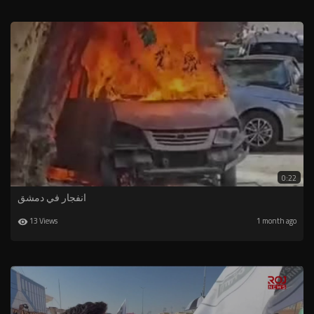
0:22
انفجار في دمشق
13 Views
1 month ago