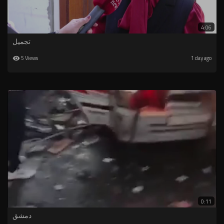
4:06
تجميل
5 Views
1 day ago
0:11
دمشق