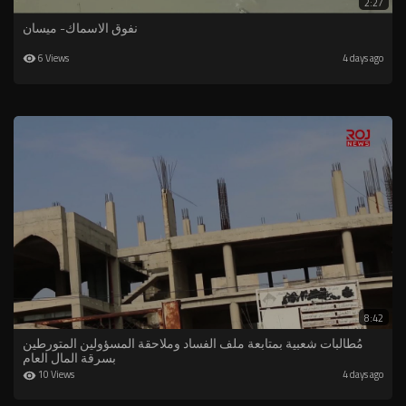
2:27
نفوق الاسماك- ميسان
6 Views
4 days ago
8:42
مُطالبات شعبية بمتابعة ملف الفساد وملاحقة المسؤولين المتورطين
بسرقة المال العام
10 Views
4 days ago