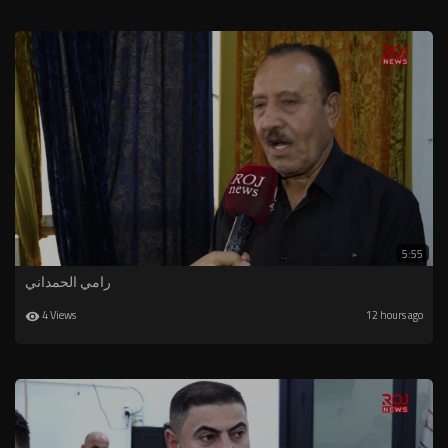
5:55
رامي الحمداني
4 Views
12 hours ago