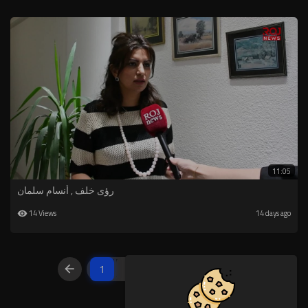
11:05
رؤى خلف , أنسام سلمان
14 Views
14 days ago
1
2
3
4