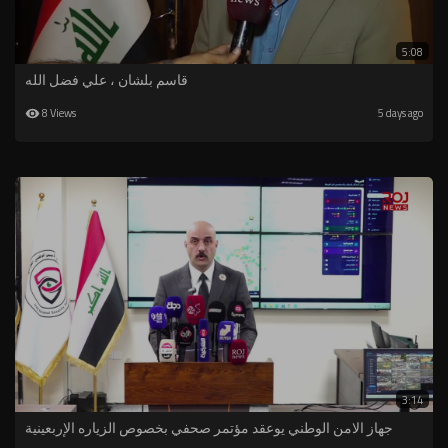
5:08
قاسم بلشان ، علي فضل الله
8 Views
5 days ago
3:14
جهاز الامن الوطني يوعقد مؤتمر صحفي بخصوص الزياره الإربعينية