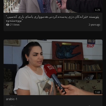
4:29
"پێویستە خێزانەکان دژی پەسەندکردنی هەموواری یاسای باری کەسیی
بووەستنەوە"
21 Views
2 years ago
1:49
arabic-1