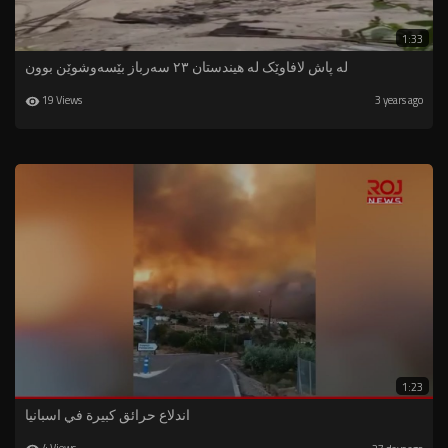
1:33
لە پاش لافاوێک لە هیندستان ٢٣ سەرباز بێسەوشوێن بوون
19 Views
3 years ago
1:23
اندلاع حرائق كبيرة في اسبانيا