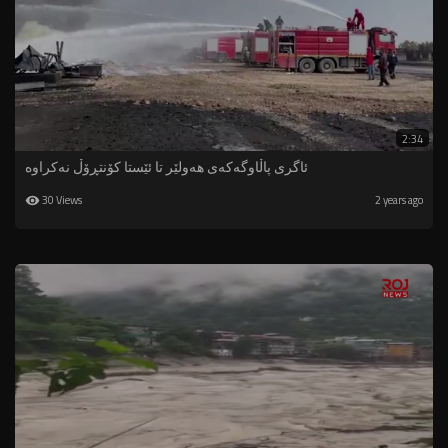
2:34
ئاگری پاڵاوگەکەی هەولێر تا ئێستا کۆنتڕۆڵ نەکراوە
30 Views
2 years ago