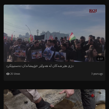
0:37
دژى هێرشەکان لە هەولێر خۆپیشاندان دەستیپێکرد
26 Views
3 years ago