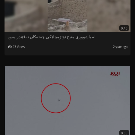
0:45
لە باشووری منبج ئۆتۆمبێلێکی چەتەکان تەقێندرایەوە
23 Views
2 years ago
0:06