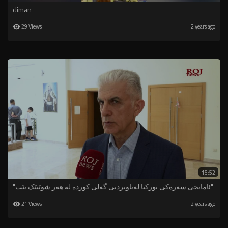
diman
29 Views
2 years ago
15:52
"ئامانجی سەرەکی تورکیا لەناوبردنى گەلی کوردە لە هەر شوێنێک بێت"
21 Views
2 years ago