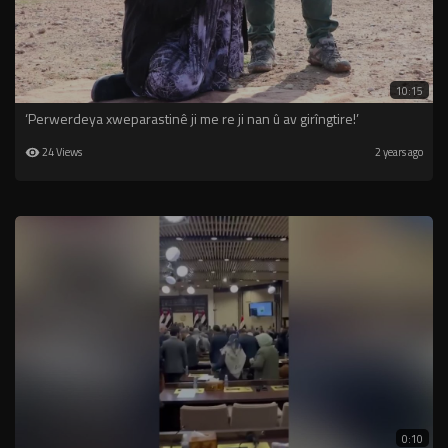
10:15
⁣‘Perwerdeya xweparastinê ji me re ji nan û av girîngtire!’
24 Views
2 years ago
0:10