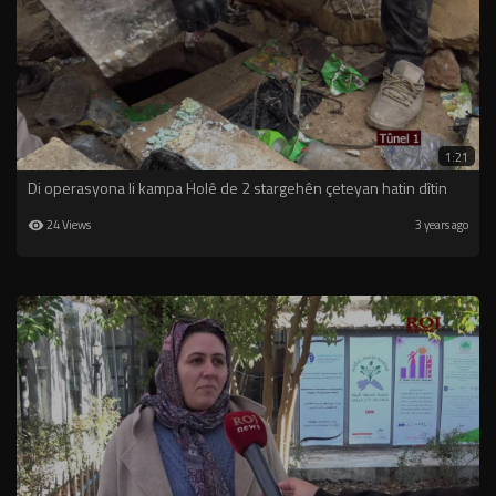
1:21
Di operasyona li kampa Holê de 2 stargehên çeteyan hatin dîtin
24 Views
3 years ago