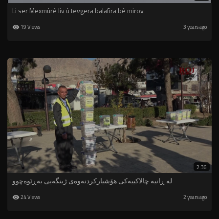
Li ser Mexmûrê liv û tevgera balafira bê mirov
19 Views
3 years ago
2:36
لە ڕانیە چالاکییەکی هۆشیارکردنەوەی ژینگەیی بەڕێوەچوو
24 Views
2 years ago