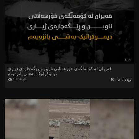
4:25
قەیران لە کۆمەڵگەی خۆرهەڵاتی ناوین و ڕێگەچارەی ژیاری
دیموکراتیک-بەشی پانزەیەم
13 Views
10 months ago