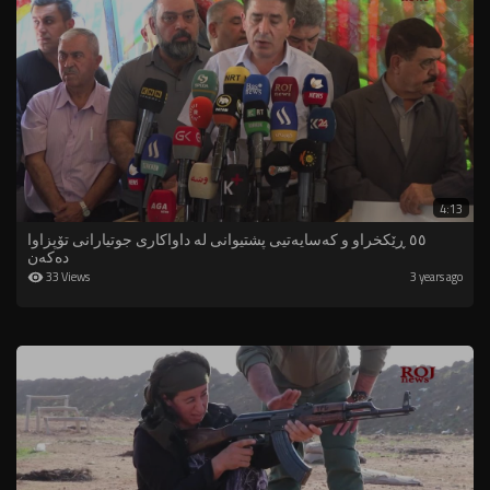
4:13
٥٥ ڕێکخراو و کەسایەتیی پشتیوانی لە داواکاری جوتیارانی تۆپزاوا
دەکەن
33 Views
3 years ago