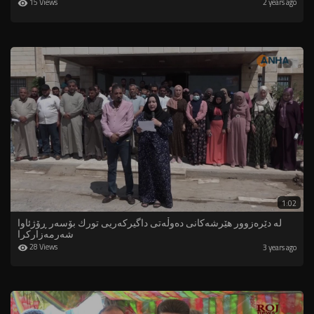
15 Views
2 years ago
1:02
لە دێرەزوور هێرشەكانی دەوڵەتی داگیركەریی تورك بۆسەر ڕۆژئاوا
شەرمەزاركرا
28 Views
3 years ago