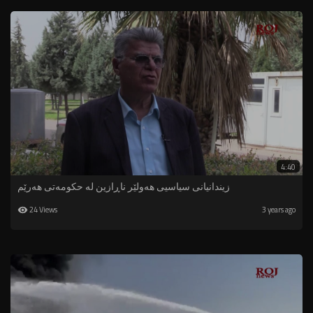
4:40
زیندانیانی سیاسیی هەولێر ناڕازین لە حکومەتی هەرێم
24 Views
3 years ago