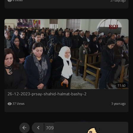
4 Views
27 days ago
11:40
26-12-2023-prsay-shahid-halmat-bashy-2
37 Views
3 years ago
709
710
711
712