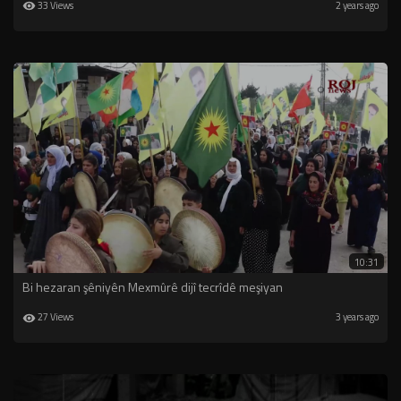
33 Views
2 years ago
10:31
Bi hezaran şêniyên Mexmûrê dijî tecrîdê meşiyan
27 Views
3 years ago