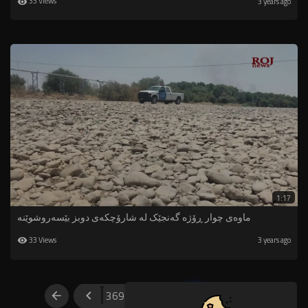
33 Views
3 years ago
1:17
ماوەی چوار ڕۆژە گەنجێک لە شارۆچکەی دوبز بێسەروشوێنە
33 Views
3 years ago
369
370
371
372