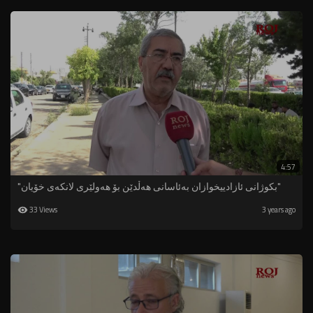
4:57
"بکوژانی ئازادییخوازان بەئاسانی هەڵدێن بۆ هەولێری لانکەی خۆیان"
33 Views
3 years ago