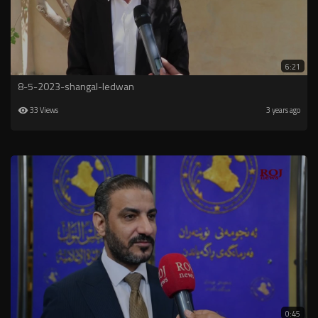
6:21
8-5-2023-shangal-ledwan
33 Views
3 years ago
0:45