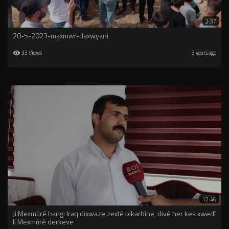
2:37
20-5-2023-maxmwr-daxwyani
33 Views
3 years ago
12:46
Ji Mexmûrê bang: Iraq dixwaze zextê bikarbîne, divê her kes xwedî
li Mexmûrê derkeve