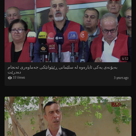
4:52
بەبۆنەی یەكی ئایارەوە لە سلێمانی ڕێپێوانێكی جەماوەری ئەنجام
دەدرێت
33 Views
3 years ago