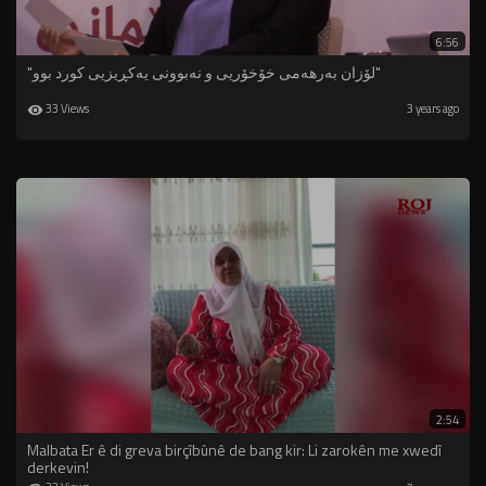
6:56
"لۆزان بەرهەمی خۆخۆریی و نەبوونی یەکڕیزیی کورد بوو"
33 Views
3 years ago
2:54
Malbata Er ê di greva birçîbûnê de bang kir: Li zarokên me xwedî
derkevin!