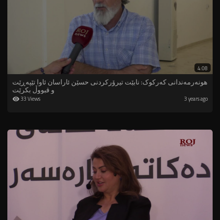
4:08
هونەرمەندانی کەرکوک: نابێت تیرۆرکردنى حسێن ئاراسان ئاوا تێپەڕێت
و قبووڵ بکرێت
33 Views
3 years ago