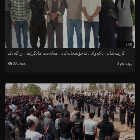
2:08
كارمەندانی پاكەوانی نەخۆشخانەكانی هەڵەبجە مانگرتنیان ڕاگەیاند
33 Views
3 years ago