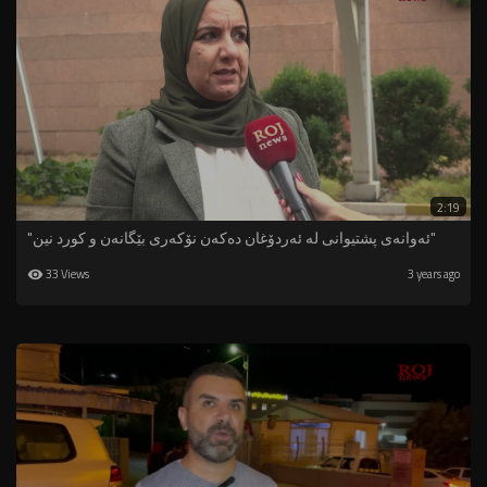
2:19
"ئەوانەی پشتیوانی لە ئەردۆغان دەکەن نۆکەری بێگانەن و کورد نین"
33 Views
3 years ago