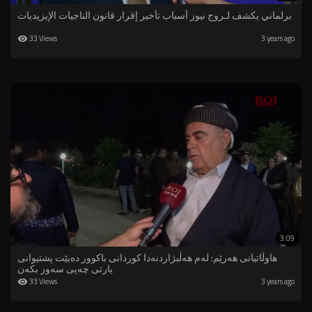
برلماني يكشف لـروج نيوز أسباب تأخير إقرار قانون الناجيات الإيزيديات
33 Views
3 years ago
3:09
هاوڵاتیانی هەرێم: لەم هەڵبژاردنەدا کوردانی باکوور دەبێت پشتیوانی
پارتی چەپی سەوز بکەن
33 Views
3 years ago