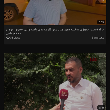
0:55
برادۆست: بەهۆی تەقینەوەی مین دوو کارمەندی پاسەوانی سنوور بوون
بە قوربانی
33 Views
3 years ago
3:10