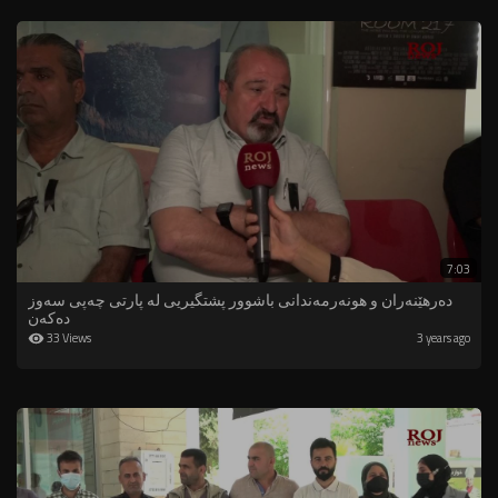
7:03
دەرهێنەران و هونەرمەندانی باشوور پشتگیریی لە پارتی چەپی سەوز
دەکەن
33 Views
3 years ago