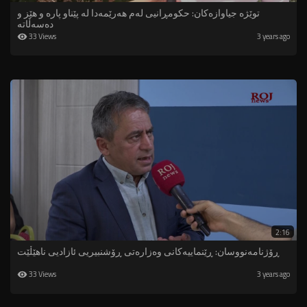
توێژە جیاوازەکان: حکومڕانیی لەم هەرێمەدا لە پێناو پارە و هێز و
دەسەڵاتە
33 Views
3 years ago
2:16
ڕۆژنامەنووسان: ڕێنماییەكانی وەزارەتی ڕۆشنبیریی ئازادیی ناهێڵێت
33 Views
3 years ago