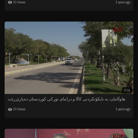
33 Views
3 years ago
3:56
هاوڵاتیان: بە بایکۆتکردنی کاڵا و درامای تورکی کوردستان دەپارێزرێت
33 Views
3 years ago