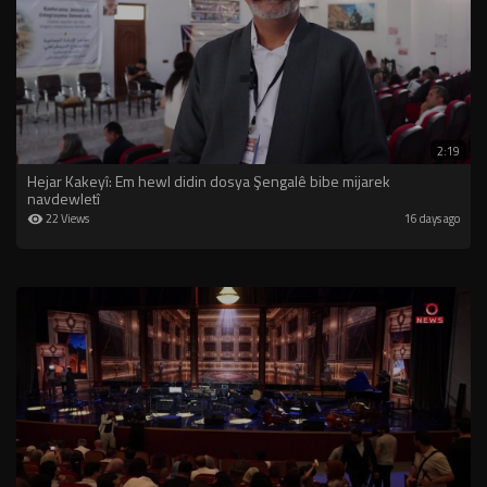
2:19
Hejar Kakeyî: Em hewl didin dosya Şengalê bibe mijarek
navdewletî
22 Views
16 days ago