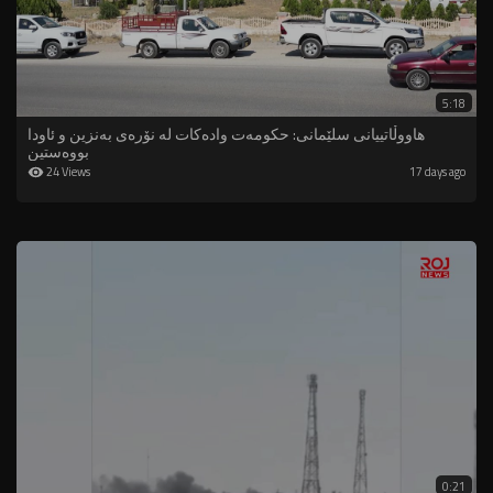
5:18
هاووڵاتییانی سلێمانی: حکومەت وادەکات لە نۆرەی بەنزین و ئاودا
بووەستین
24 Views
17 days ago
0:21