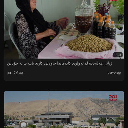
3:48
ژنانى هه‌ڵه‌بجه‌ له ‌ته‌واوى كایه‌كاندا خاوه‌نى كارى تایبه‌ت به‌ خۆیانن
10 Views
2 days ago