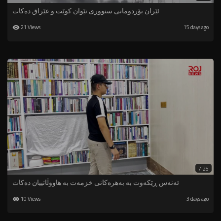
ئێران بۆردومانی سنووری نێوان کوێت و عێراق دەکات
21 Views
15 days ago
7:25
ئەنەس ڕێکەوت بە بەهرەکانی خزمەت بە هاووڵاتییان دەکات
10 Views
3 days ago