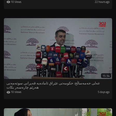
10 Views
22 hours ago
15:34
عەلی حەمەساڵح: حکومەتی عێراق ئامادەیە قەیرانی سوتەمەنی
هەرێم چارەسەر بکات
10 Views
5 days ago