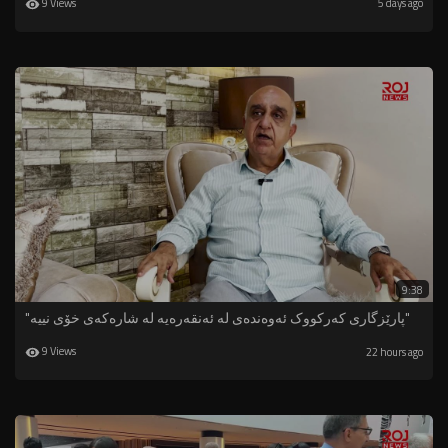
9 Views
5 days ago
9:38
"پارێزگاری کەرکووک ئەوەندەی لە ئەنقەرەیە لە شارەکەی خۆی نییە"
9 Views
22 hours ago