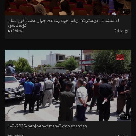
3:19
لە سلێمانی کۆنسێرتێک ژنانی هونەرمەندی چوار بەشی کوردستان
کۆدەکاتەوە
9 Views
2 days ago
1:19
4-8-2026-penjwen-diman-2-xopishandan