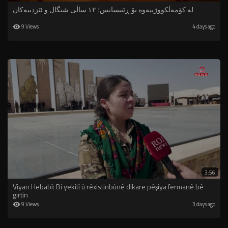
لە کۆمەڵكووژییەوە بۆ ڕێنیسانس؛ ١٢ ساڵی شنگال و ئێزدییەکان
9 Views
4 days ago
3:56
Viyan Hebabî: Bi yekîtî û rêxistinbûnê dikare pêşiya fermanê bê
girtin
9 Views
3 days ago