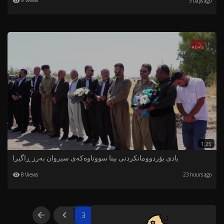
9 Views
3 days ago
1:25
یادى بۆردوومانكردنى بینا سووتاوه‌كه‌ى سیروان به‌رز ڕاگیرا
8 Views
23 hours ago
3
4
5
6