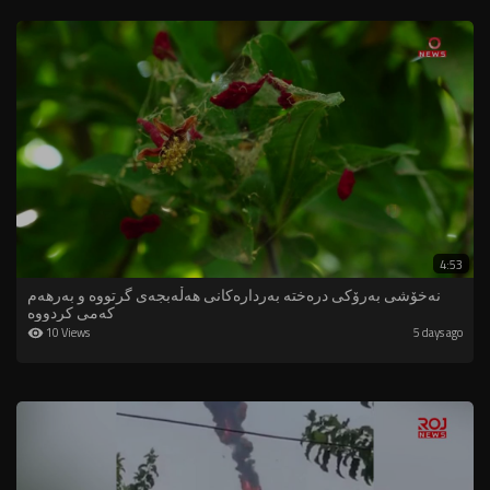
4:53
نەخۆشی بەرۆکی درەختە بەردارەکانی هەڵەبجەی گرتووە و بەرهەم
کەمی کردووە
10 Views
5 days ago