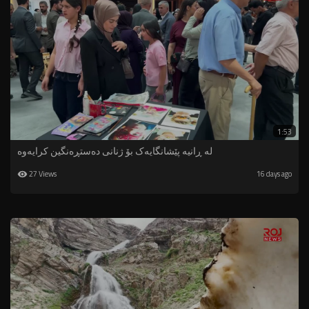
1:53
لە ڕانیە پێشانگایەک بۆ ژنانی دەستڕەنگین کرایەوە
27 Views
16 days ago