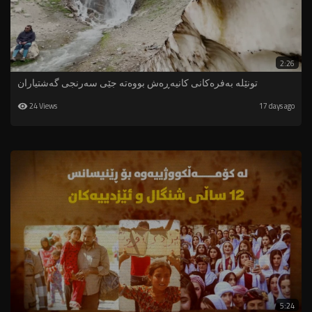
2:26
تونێلە بەفرەکانی کانیەڕەش بووەتە جێی سەرنجی گەشتیاران
24 Views
17 days ago
5:24