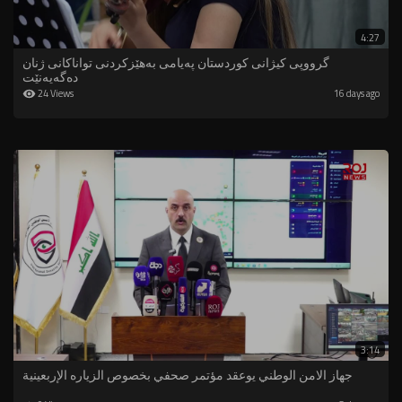
4:27
گرووپی کیژانی کوردستان پەیامی بەهێزکردنی تواناکانی ژنان
دەگەیەنێت
24 Views
16 days ago
3:14
جهاز الامن الوطني يوعقد مؤتمر صحفي بخصوص الزياره الإربعينية