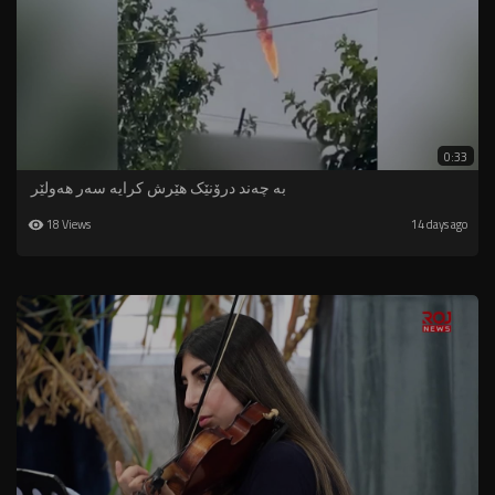
0:33
بە چەند درۆنێک هێرش کرایە سەر هەولێر
18 Views
14 days ago