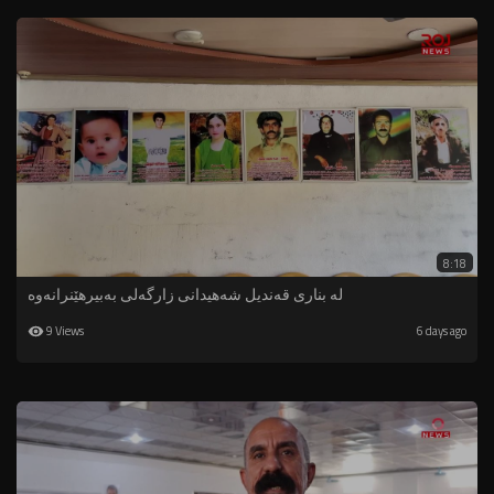
8:18
لە بناری قەندیل شەهیدانی زارگەلی بەبیرهێنرانەوە
9 Views
6 days ago