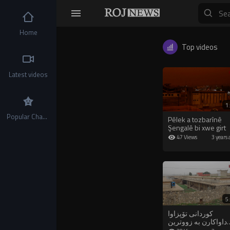
Home
Top videos
Latest videos
1
Popular Channels
Pêlek a tozbarînê
Şengalê bi xwe girt
47 Views
3 years 
5
کوردانی تۆپزاوا
داواکارن بە زووترین
ات پارێزگارێکی کورد