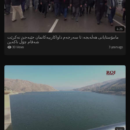
4:26
مامۆستایانى هەڵەبجە: تا سەرجەم داواکارییەکانمان جێبەجێ نەکرێت
شەقام چۆڵ ناکەین
30 Views
3 years ago