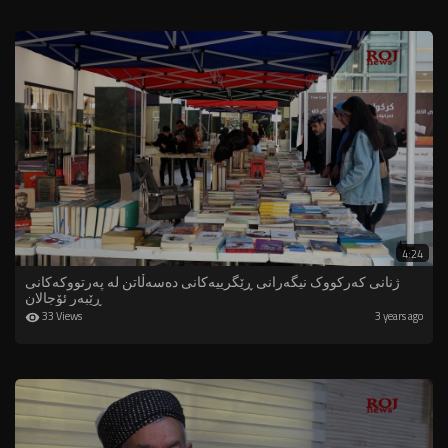
4:24
ژنانی کەرکووک نیگەرانی ڕێگرییەکانی دەسەڵاتن لە پەرتووکەکانی
ڕێبەر ئۆجالان
33 Views
3 years ago