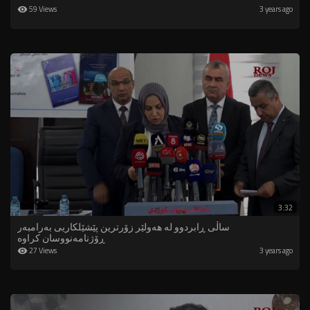
59 Views
3 years ago
3:32
ساڵى ڕابردوو لە هەولێر زۆرترین پێشێلکاریى بەرامبەر
ڕۆژنامەنووسان کراوە
27 Views
3 years ago