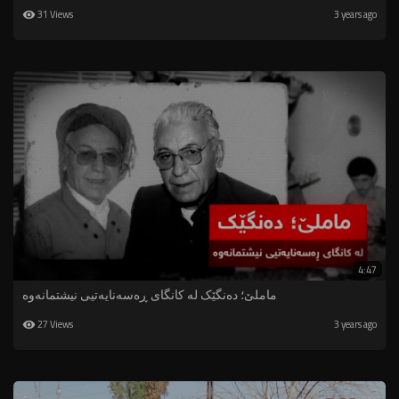
31 Views
3 years ago
4:47
ماملێ؛ دەنگێک لە کانگای ڕەسەنایەتیی نیشتمانەوە
27 Views
3 years ago