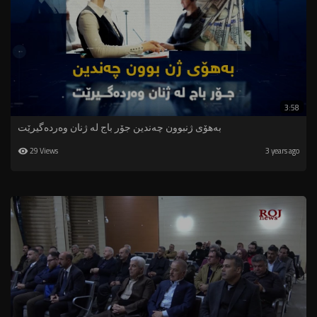
3:58
بەهۆی ژنبوون چەندین جۆر باج لە ژنان وەردەگیرێت
29 Views
3 years ago