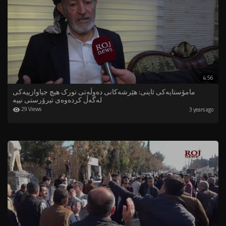
4:56
مامۆستایەکی ئاینی: هێرشەکانی دەوڵەتی تورک هیچ جیاوازییەکی
لەگەڵ کردەوەی تیرۆرستی نییە
29 Views
3 years ago