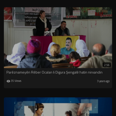
2:56
Parêznameyên Rêber Ocalan li Digura Şengalê hatin nirxandin
35 Views
3 years ago