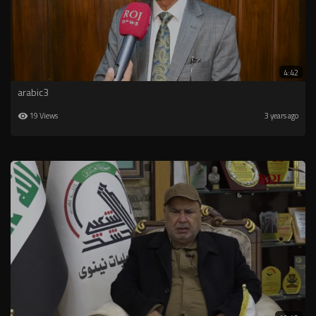
4:42
arabic3
19 Views
3 years ago