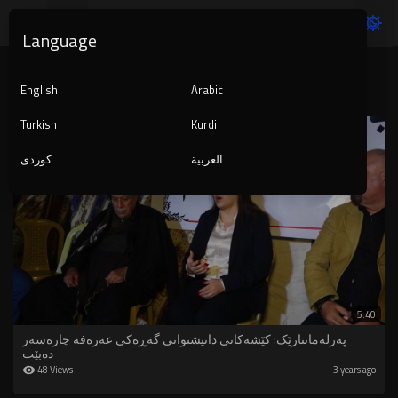
Language
Latest videos
English
Arabic
Turkish
Kurdi
العربية
کوردی
5:40
پەرلەمانتارێک: کێشەکانی دانیشتوانی گەڕەکی عەرەفە چارەسەر
دەبێت
48 Views
3 years ago