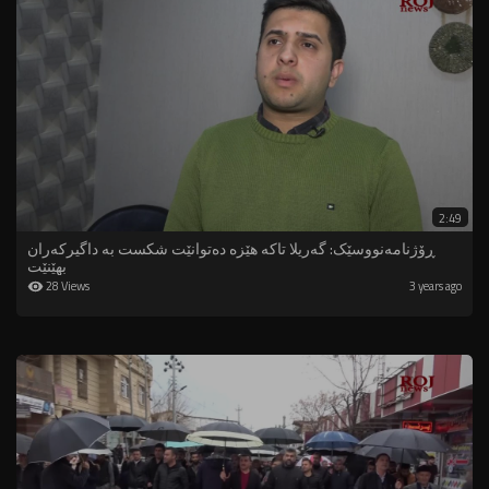
2:49
ڕۆژنامەنووسێک: گەریلا تاکە هێزە دەتوانێت شکست بە داگیرکەران
بهێنێت
28 Views
3 years ago