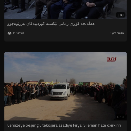
3:08
هەڵەبجە كۆڕی زمانی تێكستە كوردییەكان بەڕێوەچوو
31 Views
3 years ago
6:10
Cenazeyê pêşeng û têkoşera azadiyê Firyal Silêman hate oxirkirin