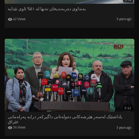
3:14
بەنداوی دەربەندیخان تەنها لە ٥١% ئاوی تێدایە
42 Views
3 years ago
6:42
یاداشتێک لەسەر هێرشەکانی دەوڵەتانی داگیرکەر درایە پەرلەمانی
عێراق
34 Views
3 years ago