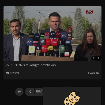
11:11
22-1-2024-slm-kongra-baxchakan
14 Views
3 years ago
558
559
560
561