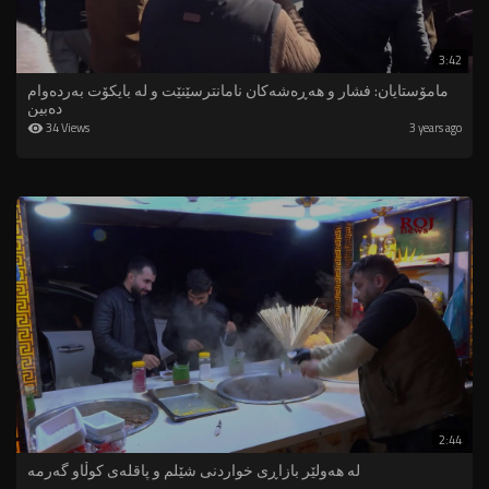
3:42
مامۆستایان: فشار و هەڕەشەكان نامانترسێنێت و لە بایكۆت بەردەوام
دەبین
34 Views
3 years ago
2:44
لە هەولێر بازاڕی خواردنى شێلم و پاقلەى کوڵاو گەرمە