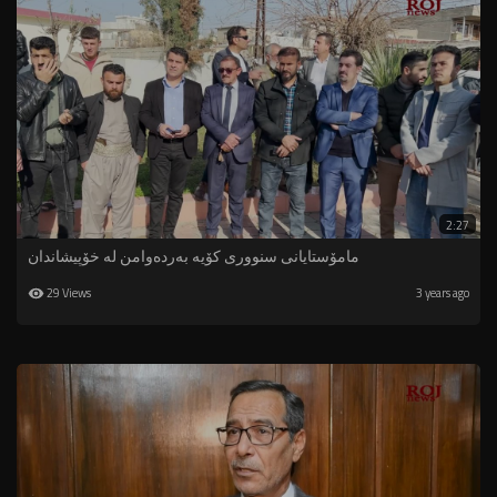
2:27
مامۆستایانى سنوورى کۆیە بەردەوامن لە خۆپیشاندان
29 Views
3 years ago