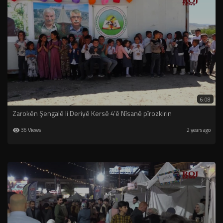
6:08
Zarokên Şengalê li Deriyê Kersê 4’ê Nîsanê pîrozkirin
36 Views
2 years ago