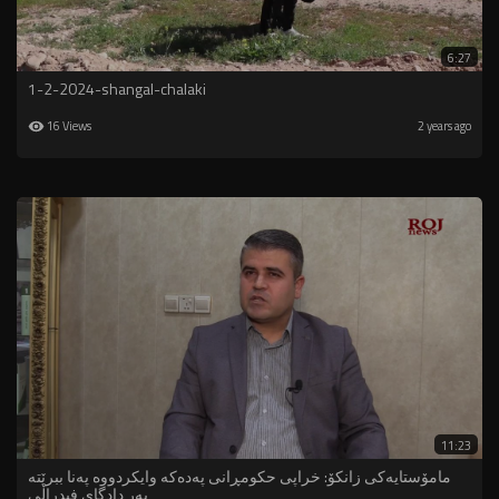
6:27
1-2-2024-shangal-chalaki
16 Views
2 years ago
11:23
مامۆستایەکی زانکۆ: خراپی حکومڕانی پەدەکە وایکردووە پەنا ببرێتە
بەر دادگای فیدراڵی