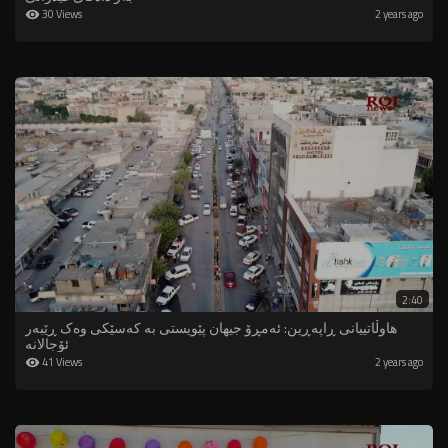
30 Views
2 years ago
2:40
هاوڵاتییانی ڕاپەڕین: ئەمڕۆ جیهان پێویستی بە کەسێکی وەک ڕێبەر
ئۆجالانە
41 Views
2 years ago