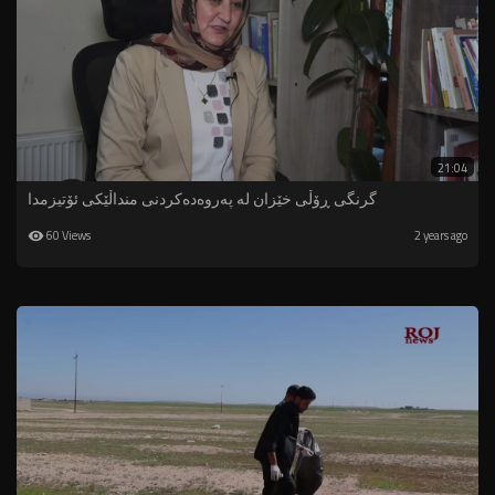
21:04
گرنگی ڕۆڵی خێزان لە پەروەدەکردنی منداڵێکی ئۆتیزمدا
60 Views
2 years ago