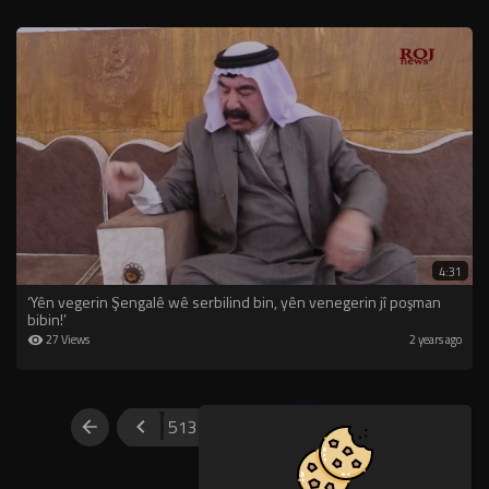
4:31
‘Yên vegerin Şengalê wê serbilind bin, yên venegerin jî poşman
bibin!’
27 Views
2 years ago
513
514
515
516