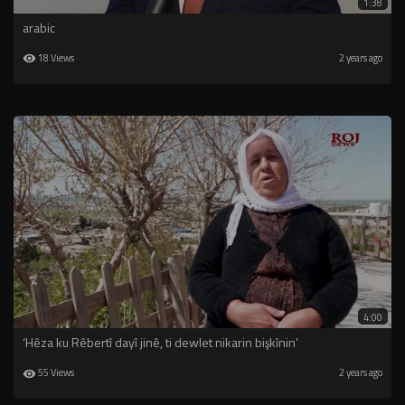
1:38
arabic
18 Views
2 years ago
4:00
‘Hêza ku Rêbertî dayî jinê, ti dewlet nikarin bişkînin’
55 Views
2 years ago