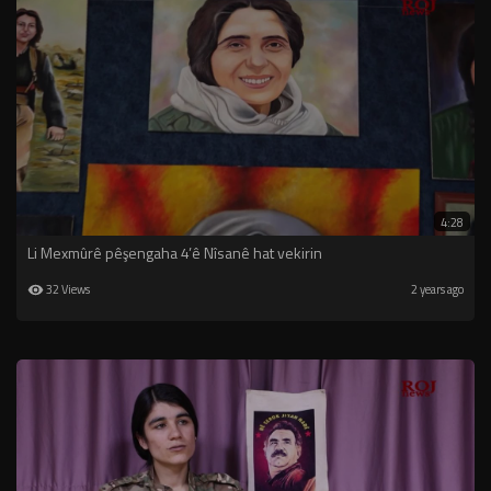
4:28
Li Mexmûrê pêşengaha 4’ê Nîsanê hat vekirin
32 Views
2 years ago