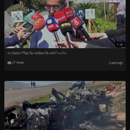
1:18
<i class="fas fa-video fa-sm"></i>
27 Views
2 years ago