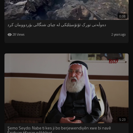
0:08
دەوڵەتی تورک ئۆتۆمبێلێکی لە چیای شنگالی بۆردوومان کرد
28 Views
2 years ago
5:23
Şemo Seydo: Nabe ti kes ji bo berjewendiyên xwe bi navê
Êzidiyan tifaqan pêkbîne!