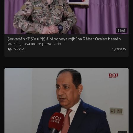
11:43
Şervanên YBŞ’ê û YJŞ’ê bi boneya rojbûna Rêber Ocalan hestên
xwe ji ajansa me re parve kirin
35 Views
2 years ago