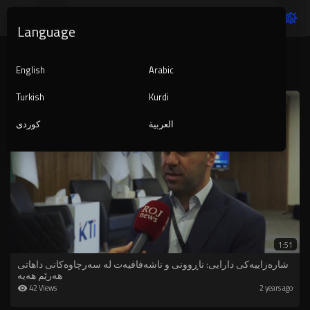
Language
Latest videos
English
Arabic
Turkish
Kurdi
العربية
کوردی
1:51
شارەزاییەکی دارایی: ناڕوونی و ناشەفافیەت لە سەرچاوەکانی داهاتی
هەرێم هەیە
42 Views
2 years ago