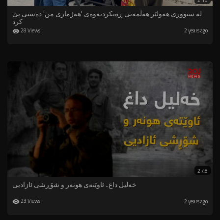
2:18
لە سنووری هەولێر هەڵمەتی ڕەتكردنەوەی 'هەژماری من' دەستی پێ
کرد
28 Views
2 years ago
2:48
خەلیل داغ.. ئاوێتەی هونەر و شۆڕشی ئازادیی
23 Views
2 years ago