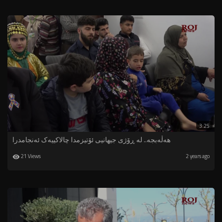
3:25
هەڵەبجە.. لە ڕۆژی جیهانیی ئۆتیزمدا چالاکییەک ئەنجامدرا
21 Views
2 years ago