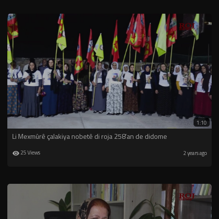
1:10
Li Mexmûrê çalakiya nobetê di roja 258’an de didome
25 Views
2 years ago