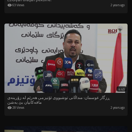
63 Views
2 years ago
4:43
ڕزگار عوسمان: منداڵانى توشبووى ئۆتیزمى هەرێم لە زۆرینەى
مافەکانیان بێ بەشن
28 Views
2 years ago