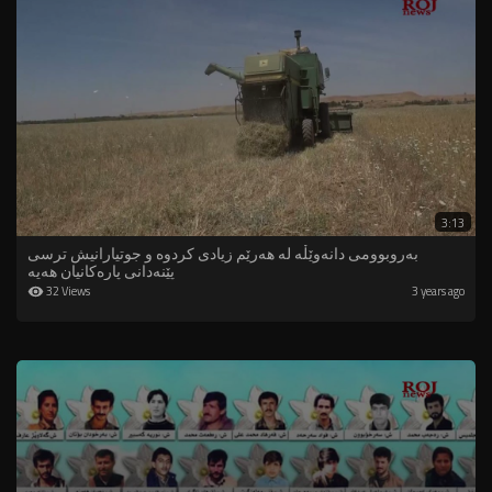
3:13
بەروبوومی دانەوێڵە لە هەرێم زیادی کردوە و جوتیارانیش ترسی
پێنەدانى پارەکانیان هەیە
32 Views
3 years ago