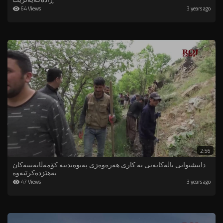
64 Views
3 years ago
2:56
دانیشتوانى باڵەكایەتی بە كاری هەرەوەزی پەیوەندییە کۆمەڵایەتییەکان
بەهێزدەکرێنەوە
47 Views
3 years ago