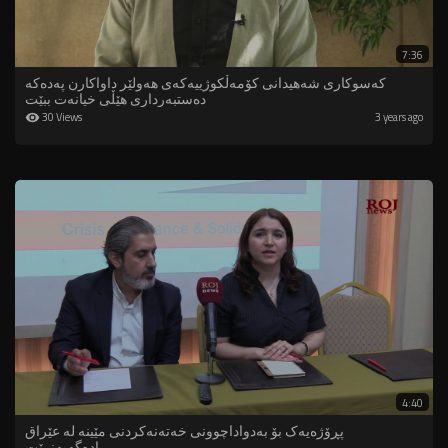
7:36
کەسوکاری شەهیدانی کۆمەڵکوژییەکەی هەولێر داواکارن پەدەکە
دەستبەرداری هێڵی خیانەت ببێت
30 Views
3 years ago
4:40
پڕۆژەیەک بۆ بەدواداچوونی خەتەنەکردنی مێینە لە عێراق
ڕادەگەیەنرێت