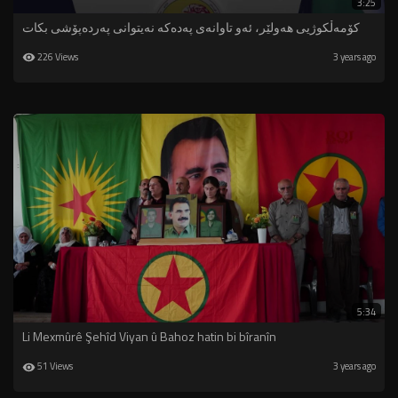
3:25
کۆمەڵکوژیی هەولێر، ئەو تاوانەی پەدەکە نەیتوانی پەردەپۆشی بکات
226 Views
3 years ago
5:34
Li Mexmûrê Şehîd Viyan û Bahoz hatin bi bîranîn
51 Views
3 years ago