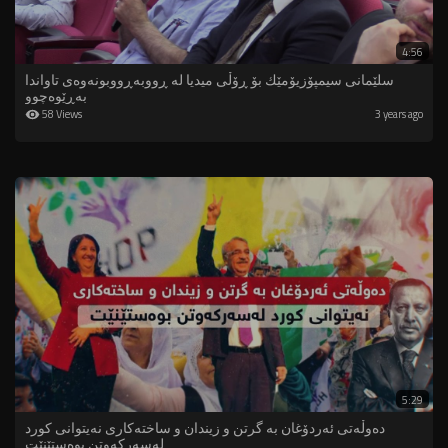
4:56
سلێمانى سیمپۆزیۆمێك بۆ ڕۆڵی میدیا لە ڕووبەڕووبونەوەی تاواندا
بەڕێوەچوو
58 Views
3 years ago
5:29
دەوڵەتى ئەردۆغان بە گرتن و زیندان و ساختەکاری نەیتوانى کورد
لەسەرکەوتن بوەستێنێت