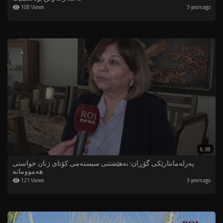
108 Views
3 years ago
6:38
پەرلەمانتارێکی گۆڕان: نەهێشتنی سیستەمی کۆتای ژنان خواستی
هەموومانە
121 Views
3 years ago