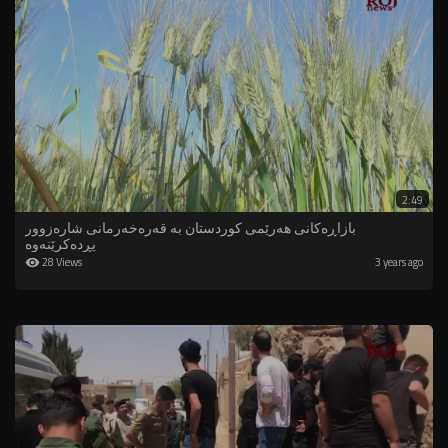
2:49
بازاڕەکانى هەرێمی کوردستان بە قەرەخەرمانى شارەزوور
پڕدەکرێنەوە
28 Views
3 years ago