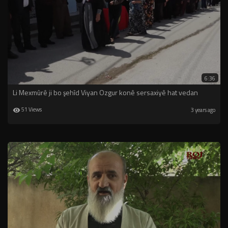
6:36
⁣Li Mexmûrê ji bo şehîd Viyan Ozgur konê sersaxiyê hat vedan
51 Views
3 years ago