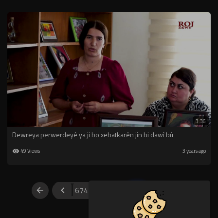
3:36
Dewreya perwerdeyê ya ji bo xebatkarên jin bi dawî bû
49 Views
3 years ago
674
675
676
677