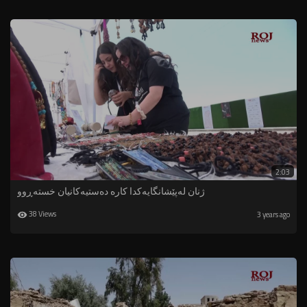
2:03
ژنان لەپێشانگایەكدا كارە دەستیەكانیان خستەڕوو
38 Views
3 years ago