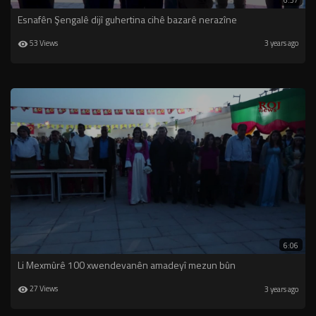
6:37
Esnafên Şengalê dijî guhertina cihê bazarê nerazîne
53 Views
3 years ago
6:06
Li Mexmûrê 100 xwendevanên amadeyî mezun bûn
27 Views
3 years ago