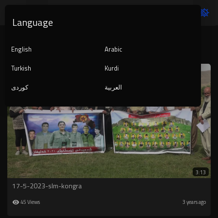
Language
KURDISTAN
English
Arabic
Turkish
Kurdi
العربية
کوردی
3:13
17-5-2023-slm-kongra
45 Views
3 years ago