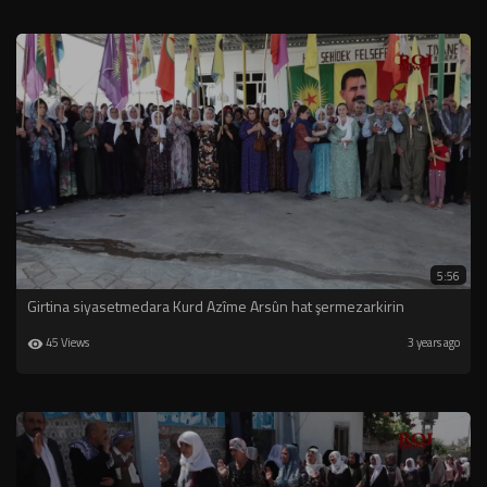
5:56
Girtina siyasetmedara Kurd Azîme Arsûn hat şermezarkirin
45 Views
3 years ago