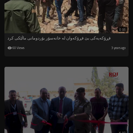
0:31
فڕۆکەیەکى بێ فڕۆکەوان لە خانەسۆر بۆردومانی ماڵێکی کرد
60 Views
3 years ago