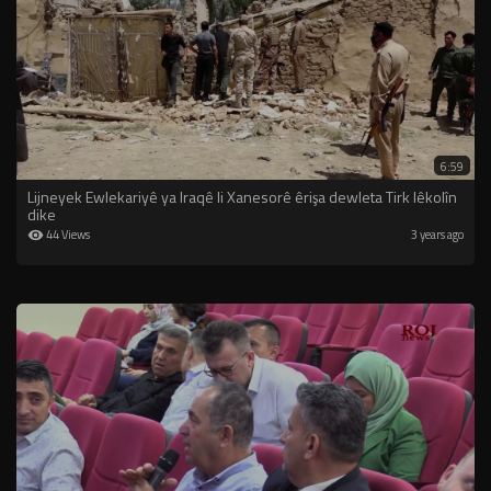
6:59
Lijneyek Ewlekariyê ya Iraqê li Xanesorê êrişa dewleta Tirk lêkolîn
dike
44 Views
3 years ago