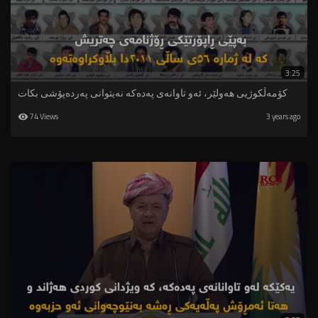
3:25
کۆمەڵکوژیی هەولێر، ئەو تاوانەی پەدەکە نەیتوانی پەردەپۆشی بکات
74 Views
3 years ago