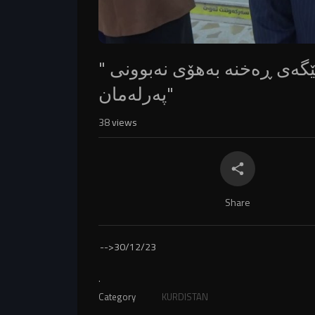
" هەرێم لە ڕووی سیاسییەوە دەبێتە جێگەی ڕەخنە بەهۆى نەبوونی
پەرلەمان"
38
views
Share
-->
30/12/23
.
Category
KURDISTAN