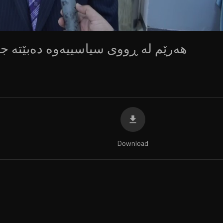
360p
240p
auto
Download