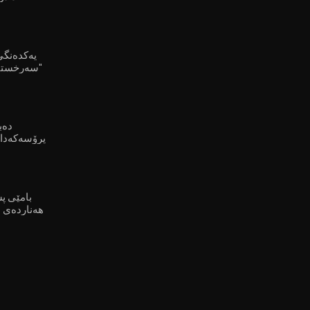
سەرخستنی پرۆسەی ئاشتی"
پرۆسەکەدا 
بە بوونی کورددا بنێت"
بامێی پ
هەناردەی ب