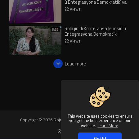
û Entegrasyona Demokratîk’ ya li
Şengalê eşkere bû
22 Views
Rola jin di Konferansa Jenosîd û
8:36
Entegrasyona Demokratîk li
Şengalê de
22 Views
Load more
This website uses cookies to ensure
Copyright © 2026 Rojnews Video. All rights reserved.
you get the best experience on our
website.
Learn More
Language
Got It!