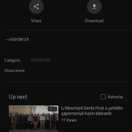
Share
Download
-->
03/08/23
.
Category
KURDISTAN
Show more
Up next
Autoplay
Li Mexmûrê Denîz Firat û şehîdên
3:31
çapemeniyê hatin bibîranîn
17 Views