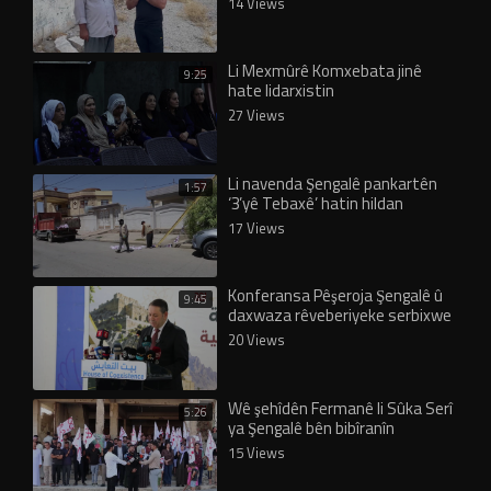
14 Views
Li Mexmûrê Komxebata jinê
9:25
hate lidarxistin
27 Views
Li navenda Şengalê pankartên
1:57
‘3’yê Tebaxê’ hatin hildan
17 Views
Konferansa Pêşeroja Şengalê û
9:45
daxwaza rêveberiyeke serbixwe
hate lidarxistin
20 Views
Wê şehîdên Fermanê li Sûka Serî
5:26
ya Şengalê bên bibîranîn
15 Views