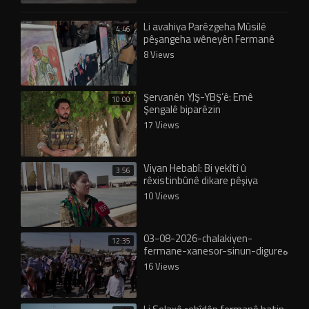
Li avahiya Parêzgeha Mûsilê
4:46
pêşangeha wêneyên Fermanê
8 Views
Şervanên YJŞ-YBŞ’ê: Emê
10:00
Şengalê biparêzin
17 Views
Viyan Hebabî: Bi yekîtî û
3:56
rêxistinbûnê dikare pêşiya
fermanê bê girtin
10 Views
03-08-2026-chalakiyen-
12:35
fermane-xanesor-sinun-digureە
16 Views