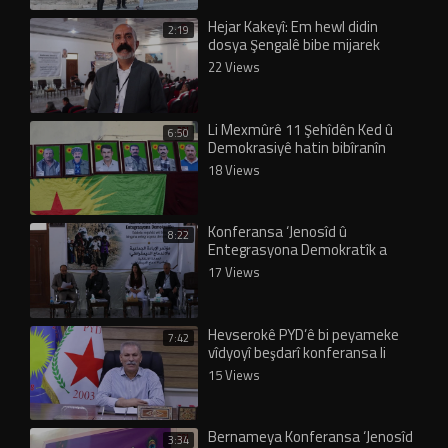
Hejar Kakeyî: Em hewl didin
2:19
dosya Şengalê bibe mijarek
navdewletî
22 Views
Li Mexmûrê 11 Şehîdên Ked û
6:50
Demokrasiyê hatin bibîranîn
18 Views
Konferansa ‘Jenosîd û
8:22
Entegrasyona Demokratîk a
Şengalê’ bi panela 3’yemîn
17 Views
bidawî…
Hevserokê PYD’ê bi peyameke
7:42
vîdyoyî beşdarî konferansa li
Şengalê bû
15 Views
Bernameya Konferansa ‘Jenosîd
3:34