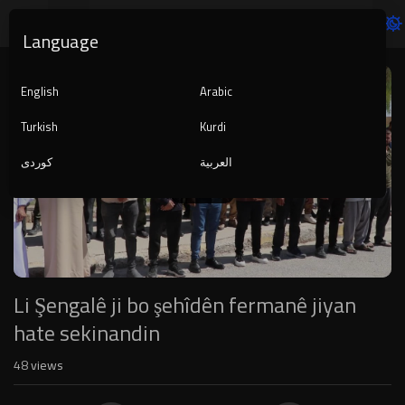
Language
Video
Player
English
Arabic
Turkish
Kurdi
العربية
کوردی
1080p
720p
480p
360p
240p
Li Şengalê ji bo şehîdên fermanê jiyan
auto
hate sekinandin
48
views