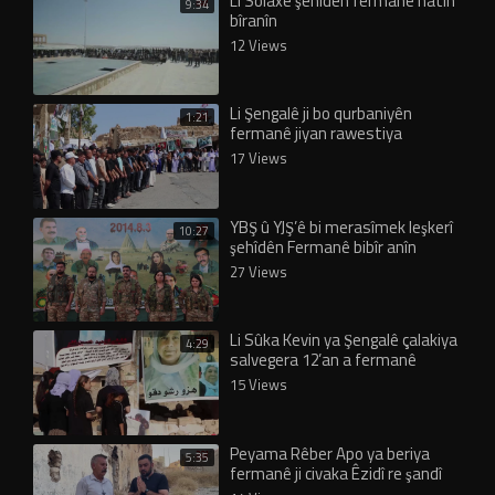
Li Solaxê şehîdên fermanê hatin
9:34
bîranîn
12 Views
Li Şengalê ji bo qurbaniyên
1:21
fermanê jiyan rawestiya
17 Views
YBŞ û YJŞ’ê bi merasîmek leşkerî
10:27
şehîdên Fermanê bibîr anîn
27 Views
Li Sûka Kevin ya Şengalê çalakiya
4:29
salvegera 12’an a fermanê
didome
15 Views
Peyama Rêber Apo ya beriya
5:35
fermanê ji civaka Êzidî re şandî
eşkere bû!