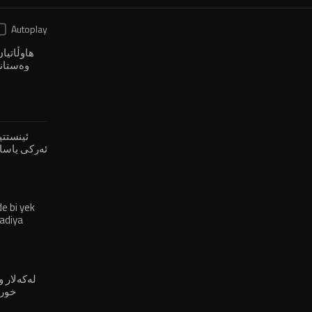
Autoplay
هاوڵاتیا
وەستان
ئینستتی
ئەرکی یاسا
e bi yek
adiya
خورم