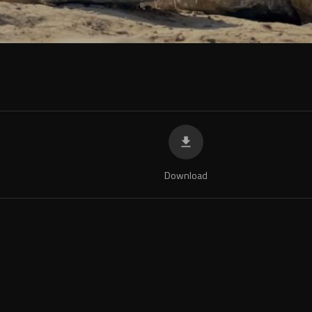
360p
240p
auto
Download