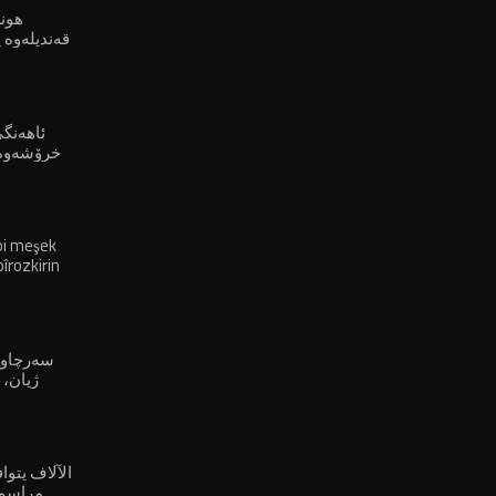
هون
قەندیلەوە پ
ئاهەنگی
خرۆشەوە 
bi meşek
îrozkirin
ژیان، 
ڕزگاریخوازی کوردە"
الآلاف يتو
مراسم 