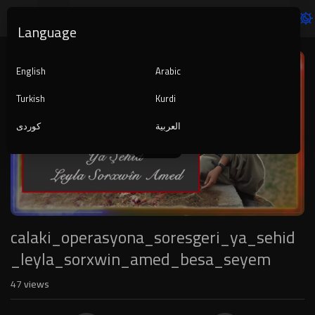
Language
Video
Player
English
Arabic
Turkish
Kurdi
العربية
کوردی
1080p
720p
480p
360p
240p
calaki_operasyona_soresgeri_ya_sehid
auto
_leyla_sorxwin_amed_besa_seyem
47
views