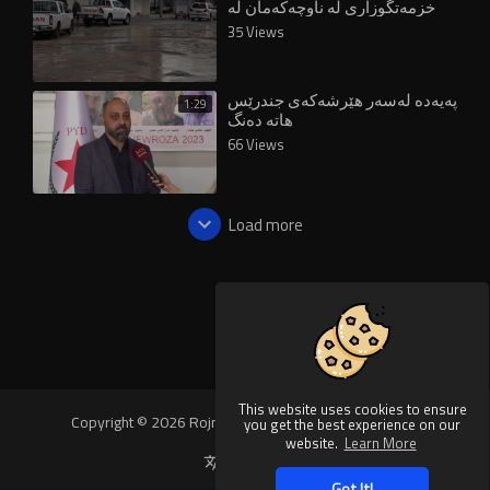
خزمەتگوزارى لە ناوچەکەمان لە
ئاستێکى خراپدایە
35 Views
پەیەدە لەسەر هێرشەکەی جندرێس
1:29
هاتە دەنگ
66 Views
Load more
This website uses cookies to ensure
Copyright © 2026 Rojnews Video. All rights reserved.
you get the best experience on our
website.
Learn More
Language
Got It!