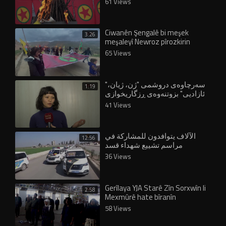
61 Views
Ciwanên Şengalê bi meşek
3:26
meşaleyî Newroz pîrozkirin
65 Views
"سەرچاوەی دروشمی "ژن، ژیان،
1:19
ئازادیی" بزوتنەوەی ڕزگاریخوازی
کوردە"
41 Views
الآلاف يتوافدون للمشاركة في
12:56
مراسم تشييع شهداء قسد
36 Views
Gerîlaya YJA Starê Zîn Sorxwîn li
2:58
Mexmûrê hate bîranîn
58 Views