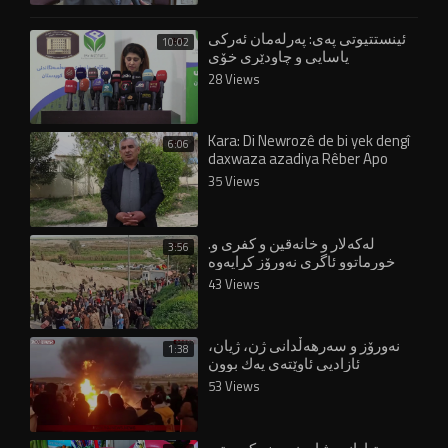
ئینستتیوتی پەی: پەرلەمان ئەرکی
10:02
یاسایی و چاودێری خۆی
جێبەجێنەکردوە
28 Views
Kara: Di Newrozê de bi yek dengî
6:06
daxwaza azadiya Rêber Apo
bikin
35 Views
.⁣لەکەلار و خانەقین و کفری و
3:56
خورماتوو ئاگری نەورۆز کرایەوە
43 Views
نەورۆز و سەرهەڵدانی ژن، ژیان،
1:38
ئازادیی ئاوێتەی یەك بوون
53 Views