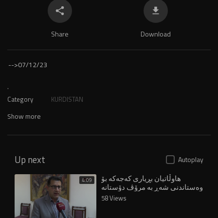
Share
Download
-->
07/12/23
.
Category
KURDISTAN
Show more
Up next
Autoplay
هاوڵاتیان بڕیاری کەجەکە بۆ
4:09
وەستاندنی شەڕ بە مرۆڤ دۆستانە
ناو دەبەن
58 Views