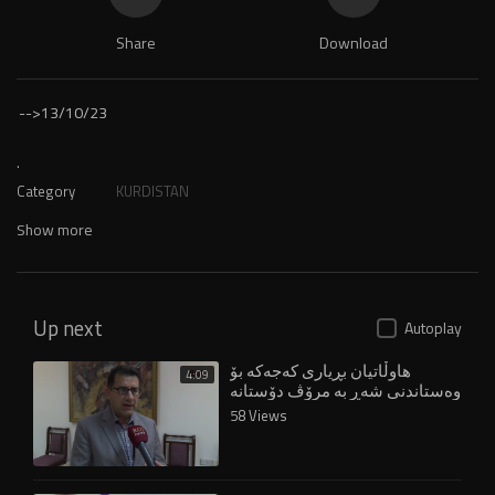
Share
Download
-->
13/10/23
.
Category
KURDISTAN
Show more
Up next
Autoplay
هاوڵاتیان بڕیاری کەجەکە بۆ
4:09
وەستاندنی شەڕ بە مرۆڤ دۆستانە
ناو دەبەن
58 Views