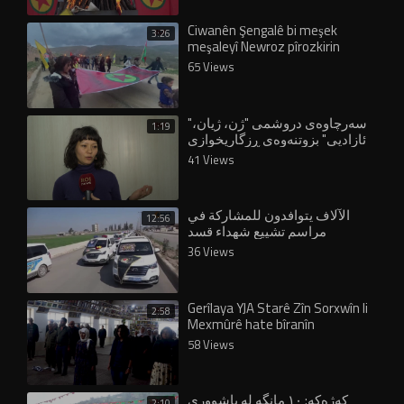
Ciwanên Şengalê bi meşek
3:26
meşaleyî Newroz pîrozkirin
65 Views
"سەرچاوەی دروشمی "ژن، ژیان،
1:19
ئازادیی" بزوتنەوەی ڕزگاریخوازی
کوردە"
41 Views
الآلاف يتوافدون للمشاركة في
12:56
مراسم تشييع شهداء قسد
36 Views
Gerîlaya YJA Starê Zîn Sorxwîn li
2:58
Mexmûrê hate bîranîn
58 Views
كەژەكە: ١٠ مانگە لە باشووری
2:10