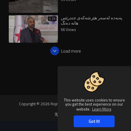
پەیەدە لەسەر هێرشەکەی جندرێس
1:29
هاتە دەنگ
66 Views
Load more
This website uses cookies to ensure
Copyright © 2026 Rojnews Video. All rights reserved.
you get the best experience on our
website.
Learn More
Language
Got It!