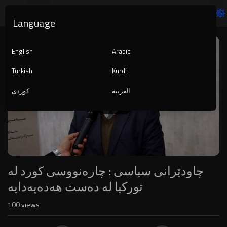
Language
Video
Player
English
Arabic
Turkish
Kurdi
العربية
کوردی
1080p
720p
480p
360p
240p
چاودێرانی سیاسی : چارەنووسی کورد لە
auto
تورکیا لە دەست هەدەپەدایە
100
views