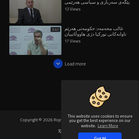
پێگەی سەربازی و سیاسی هەرێمی
لاوازکردووە
13 Views
غالب محەمەد: حکومەتی هەرێم
3:41
تاوانەکانی تورکیا دژی هاووڵاتییان
پەردەپۆش دەکات
17 Views
Load more
This website uses cookies to ensure
Copyright © 2026 Rojnews Video. All rights reserved.
you get the best experience on our
website.
Learn More
Language
Got It!