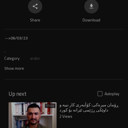
Share
Download
-->
06/03/23
.
Category
arabic
Show more
Up next
Autoplay
ڕۆمان میرەکی: کۆڵبەری کار نییە و
13:09
داوێکی ڕژێمی ئێرانە بۆ کورد
2 Views