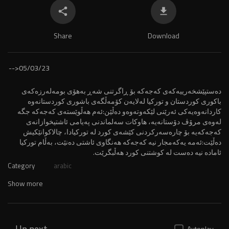
Share
Download
-->
05/03/23
⁣دەستپێشخەرییەکەى کەجەکە بۆ ڕاگرتنى شەڕ بەهۆی بومەلەرزەکەى
باکوری کوردستان و تورکیا لەلایەن کۆمەڵگەى باشوری کوردستانەوە
کاردانەوەیەکى ئەرێنی لێکەوتەوەو دەڵێن:ئەم هەڵوێستەی کەجەکە جگە
لەوەى مرۆڤ دۆستانەیە، هاوکات سەلماندنى پەیامی ئاشتیخوازانەى
کەجەکەیە بۆ چارەسەرکردنى کێشەی کورد لە تورکیادا، چالاکوانێکیش
دەڵێت:ئەمە یەکەمجار نیە کەجەکە هەنگاوی ئاشتی دەنێت، بەڵام تورکیا
ئامادە نیە دەست لە کوشتنی کورد هەڵبگرێت.
Category
arabic
Show more