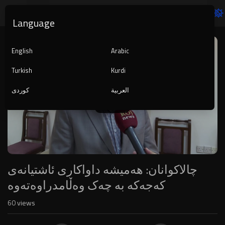
Language
Video
Player
English
Arabic
Turkish
Kurdi
العربية
کوردی
1080p
720p
480p
360p
240p
چالاکوانان: هەمیشە داواکاری ئاشتیانەى
auto
کەجەکە بە چەک وەڵامدراوەتەوە
60
views