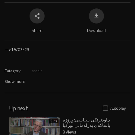
Share
Download
-->
19/03/23
.
Category
arabic
Show more
Up next
Autoplay
چاودێرێکی سیاسی: پڕۆژە
9:23
یاساکەی پەرلەمانی تورکیا
دەستکەوتێکی مێژووییە
8 Views