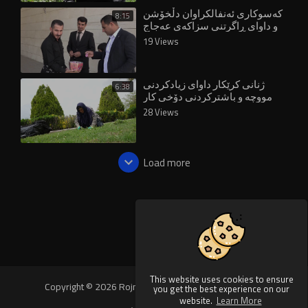
کەسوکاری ئەنفالکراوان دڵخۆشن
8:15
و داوای ڕاگرتنی سزاکەی عەجاج
دەکرێت
19 Views
ژنانی کرێکار داوای زیادکردنی
6:38
مووچە و باشترکردنی دۆخی کار
دەکەن
28 Views
Load more
This website uses cookies to ensure
Copyright © 2026 Rojnews Video. All rights reserved.
you get the best experience on our
website.
Learn More