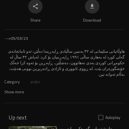
Share
Download
-->
05/03/23
⁣هاوڵاتیانى سلێمانى لە ٣٢ یەمین ساڵیادى ڕاپەڕیندا دەڵێن: ئەو ئامانجانەى
گەلى کورد لە بەهارى ساڵى ١٩٩١ ڕاپەڕینیان بۆ کرد، لەپاش ٣٢ ساڵ لە
حکومڕانى کوردى بەدى نەهاتوون، دەشڵێن، ڕاپەڕین بۆ ئەوە کرا خەڵک
خۆشگوزەران بێت، لە ڕووی ئابووری و ئازادى ڕادەربڕین بوونى هەبێت،
بەڵام ئەوانە نین.
Category
arabic
Show more
Up next
Autoplay
دانیشتووانی گەڕەکی ڕاپەڕین