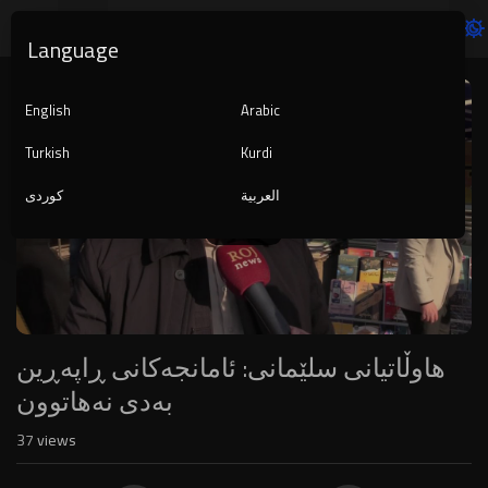
Language
Video
Player
English
Arabic
Turkish
Kurdi
العربية
کوردی
1080p
720p
480p
360p
240p
هاوڵاتیانى سلێمانى: ئامانجەکانى ڕاپەڕین
auto
بەدى نەهاتوون
37
views