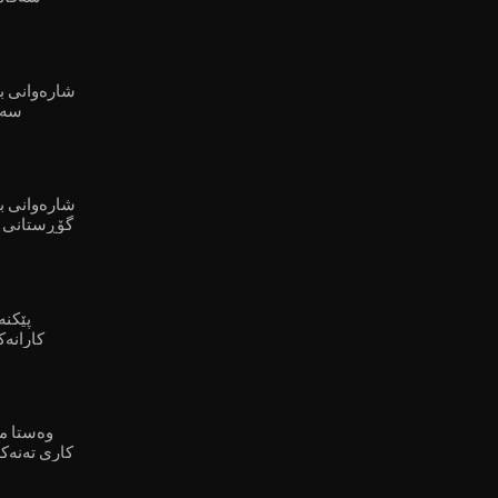
شارەوانی بن
سەر
شارەوانی بن
گۆڕستانی 
کارانە
زیان لە هەرێم دەدات"
کاری تەنەک