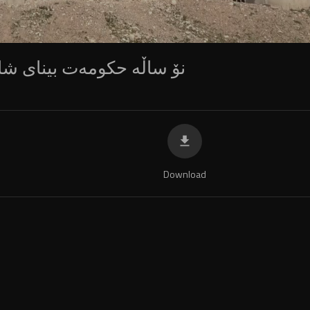
360p
240p
auto
نۆ ساڵە حکومەت بینای شار
Download