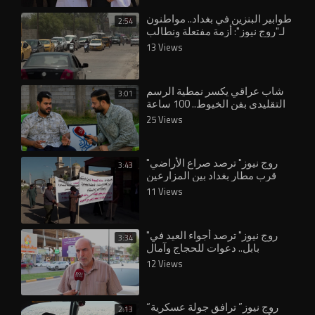
طوابير البنزين في بغداد.. مواطنون
2:54
لـ"روج نيوز": أزمة مفتعلة ونطالب
الحكومة بالتدخل السريع
13 Views
شاب عراقي يكسر نمطية الرسم
3:01
التقليدي بفن الخيوط.. 100 ساعة
لإنجاز لوحة واحدة
25 Views
"روج نيوز" ترصد صراع الأراضي
3:43
قرب مطار بغداد بين المزارعين
وهيئة الاستثمار
11 Views
"روج نيوز" ترصد أجواء العيد في
3:34
بابل.. دعوات للحجاج وآمال
بتحسين الخدمات
12 Views
“روج نيوز” ترافق جولة عسكرية
2:13