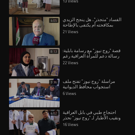
13 Views
الفساد "متجذر".. هل ينجح الزيدي
4:05
بمكافحته أم يكتفي بالإطاحة
بشخصيات محدودة؟
21 Views
قصة "روج نيوز" مع رسامة بابلية:
8:13
رسالة دعم للمرأة العراقية رغم
"الممنوعات المجتمعية&qu
22 Views
مراسلة “روج نيوز” تفتح ملف
3:36
استجواب محافظ الديوانية
6 Views
احتجاج طبي في بابل العراقية
4:02
ونقيب الأطبار لـ "روج نيوز" نحذر
من المماطلة والتسويف
16 Views