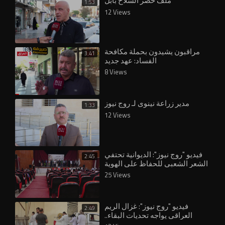
ملف حصر السلاح بابل
1:53
12 Views
مراقبون يشيدون بحملة مكافحة
3:41
الفساد: عهد جديد
8 Views
مدير زراعة نينوى لـ روج نيوز
1:33
12 Views
فيديو "روج نيوز": الديوانية تحتفي
2:45
الشعر الشعبي للحفاظ على الهوية
الوطنية
25 Views
فيديو "روج نيوز": غزال الريم
2:49
العراقي يواجه تحديات البقاء..
ومناشدات لإنقاذه