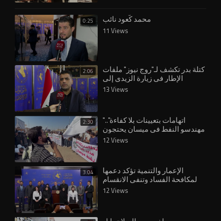
محمد كًعود نائب
0:25
11 Views
⁣كتلة بدر تكشف لـ"روج نيوز" ملفات
2:06
الإطار في زيارة الزيدي إلى
واشنطن
13 Views
⁣"اتهامات بتعيينات بلا كفاءة"..
2:30
مهندسو النفط في ميسان يحتجون
ويكشفون لـ"روج نيوز"
12 Views
الإعمار والتنمية تؤكد دعمها
3:04
لمكافحة الفساد وتنفي الانقسام
الداخلي
12 Views