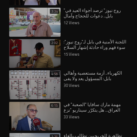
"روج نيوز" ترصد أجواء العيد في
3:34
بابل.. دعوات للحجاج وآمال
بتحسين الخدمات
12 Views
اللجنة الأمنية في بابل لـ"روج نيوز":
2:02
سوء فهم وراء حادثة إشهار السلاح
بوجه المحافظ
15 Views
الكهرباء.. أزمة مستعصية وأهالي
4:58
بابل: المسؤول يعد ولا يفي
30 Views
مهمة مارك سافايا "الصعبة" في
6:15
العراق... هل يتكرّر سيناريو "نزع
33 Views
تظاهرة للخريجيين تطالب بإلغاء
1:25