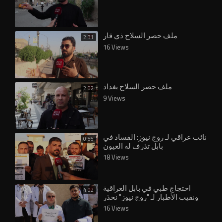
ملف حصر السلاح ذي قار
2:31
16 Views
ملف حصر السلاح بغداد
2:02
9 Views
نائب عراقي لـ روج نيوز: الفساد في
0:56
بابل تذرف له العيون
18 Views
احتجاج طبي في بابل العراقية
4:02
ونقيب الأطبار لـ "روج نيوز" نحذر
من المماطلة والتسويف
16 Views