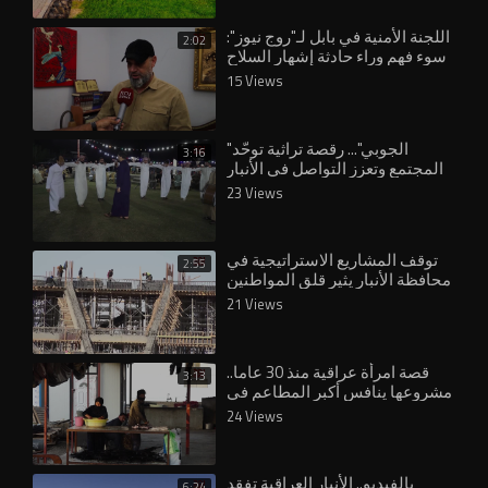
اللجنة الأمنية في بابل لـ"روج نيوز":
2:02
سوء فهم وراء حادثة إشهار السلاح
بوجه المحافظ
15 Views
"الجوبي"... رقصة تراثية توحّد
3:16
المجتمع وتعزز التواصل في الأنبار
23 Views
توقف المشاريع الاستراتيجية في
2:55
محافظة الأنبار يثير قلق المواطنين
والمسؤولين
21 Views
قصة امرأة عراقية منذ 30 عاما..
3:13
مشروعها ينافس أكبر المطاعم في
الأنبار
24 Views
بالفيديو.. الأنبار العراقية تفقد
6:24