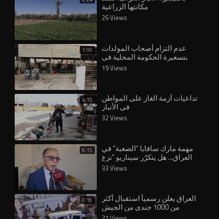
مكانتها الزراعية
26 Views
عدم التزام أصحاب المولدات
3:00
بتسعيرة الحكومة المحلية في
الأنبار يفاقم معاناة المواطنين
19 Views
تداعيات أزمة الغاز على المواطن
4:15
في الأنبار
32 Views
مهمة مارك سافايا "الصعبة" في
6:15
العراق... هل يتكرّر سيناريو "نزع
33 Views
العراق يعلن رسمياً استقبال أكثر
0:16
من 1000 جندي من الجيش
السوري عبر معبر القائم في الأنبار
27 Views