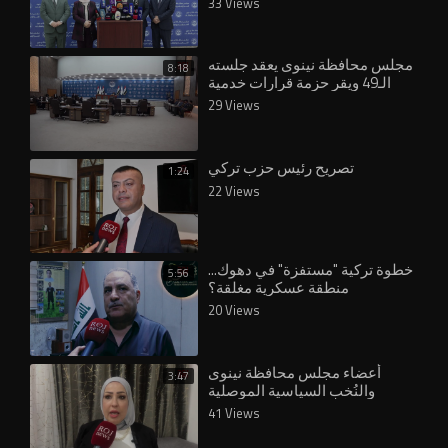
33 Views
مجلس محافظة نينوى يعقد جلسته
8:18
الـ49 ويقر حزمة قرارات خدمية
29 Views
1:24
22 Views
خطوة تركية "مستفزة" في دهوك...
5:56
20 Views
أعضاء مجلس محافظة نينوى
3:47
والنُخب السياسية الموصلية ‎
41 Views