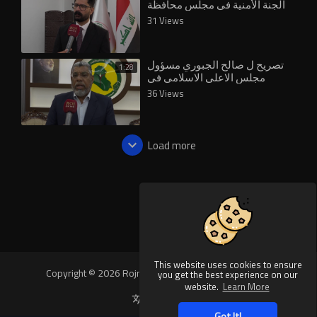
الجنة الأمنية في مجلس محافظة
نينوى عن الحوب العمال
31 Views
الكردستاني
تصريح ل صالح الجبوري مسؤول
1:28
مجلس الاعلى الاسلامي في
محافظة نينوى حول التحالفات في
36 Views
الانتخابات القادم
Load more
This website uses cookies to ensure
Copyright © 2026 Rojnews Video. All rights reserved.
you get the best experience on our
website.
Learn More
Language
Got It!