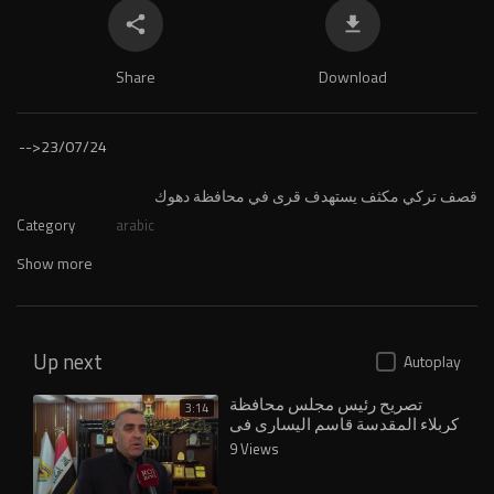
Share
Download
-->
23/07/24
⁣قصف تركي مكثف يستهدف قرى في محافظة دهوك
Category
arabic
Show more
Up next
Autoplay
تصريح رئيس مجلس محافظة
3:14
كربلاء المقدسة قاسم اليساري في
مايخص الاستعدادت لقرب الزيارة
9 Views
الاربعينية