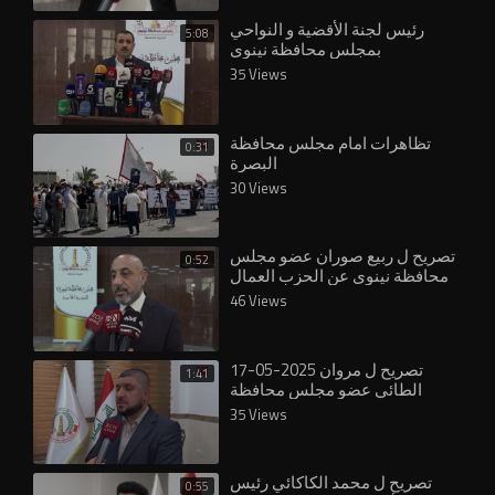
رئيس لجنة الأقضية و النواحي
5:08
بمجلس محافظة نينوى
35 Views
تظاهرات امام مجلس محافظة
0:31
البصرة
30 Views
تصريح ل ربيع صوران عضو مجلس
0:52
محافظة نينوى عن الحزب العمال
الكردستاني
46 Views
17-05-2025 تصريح ل مروان
1:41
الطائي عضو مجلس محافظة
نينوى حول مجلس المحافظة
35 Views
تصريح ل محمد الكاكائي رئيس
0:55