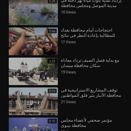
إزدياد نسبة تلوث مياه نهر دجلة في
5:28
مدينة الموصل ومجلس محافظة
نينوى يُقر بوجود تلكؤ في مشاريع
10 Views
معالجة ا
احتجاجات أمام محافظة بغداد
1:44
للمطالبة بإعادة النظر في نتائج
تعيينات العقود
17 Views
مع بداية فصل الصيف تزداد معاناة
2:33
سكان محافظة ميسان
19 Views
توقف المشاريع الاستراتيجية في
2:55
محافظة الأنبار يثير قلق المواطنين
والمسؤولين
21 Views
مؤتمر صحفي لأعضاء مجلس
9:10
محافظة نينوى