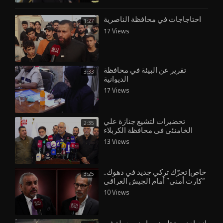
احتاجاجات في محافظة الناصرية
1:27
17 Views
تقرير عن البيئة في محافظة
3:33
الديوانية
17 Views
تحضيرات لتشيع جنازة علي
2:35
الخامنئي في محافظة الكربلاء
13 Views
خاص| تحرّك تركي جديد في دهوك..
3:25
“كارت أمني” أمام الجيش العراقي
10 Views