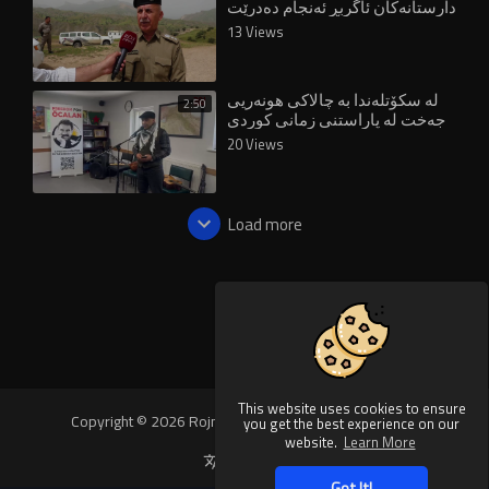
دارستانەکان ئاگربڕ ئەنجام دەدرێت
13 Views
لە سکۆتلەندا بە چالاکی هونەریی
2:50
جەخت لە پاراستنی زمانی کوردی
کرایەوە
20 Views
Load more
This website uses cookies to ensure
Copyright © 2026 Rojnews Video. All rights reserved.
you get the best experience on our
website.
Learn More
Language
Got It!