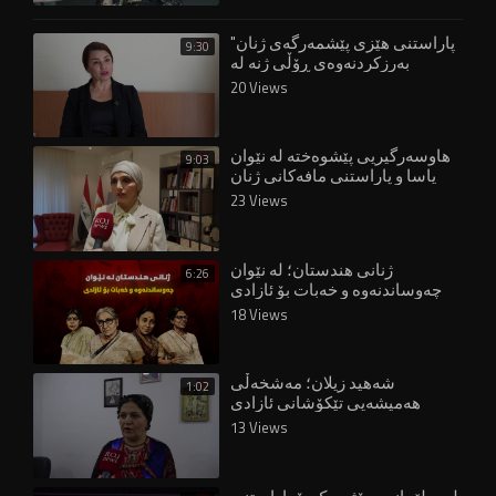
"پاراستنی هێزی پێشمەرگەی ژنان
9:30
بەرزکردنەوەی ڕۆڵی ژنە لە
دامەزراوە ئەمنییەکاندا"
20 Views
هاوسەرگیریی پێشوەختە لە نێوان
9:03
یاسا و پاراستنی مافەکانی ژنان
23 Views
ژنانی هندستان؛ لە نێوان
6:26
چەوساندنەوە و خەبات بۆ ئازادی
18 Views
شەهید زیلان؛ مەشخەڵی
1:02
هەمیشەیی تێکۆشانی ئازادی
13 Views