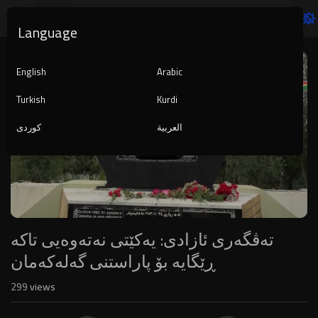
Language
Video
Player
English
Arabic
Turkish
Kurdi
العربية
کوردی
1080p
720p
480p
360p
240p
تەڤگەری ئازادی: یەکێتی نەتەوەیی تاکە
auto
ڕێگایە بۆ پاراستنی گەلەکەمان
299
views