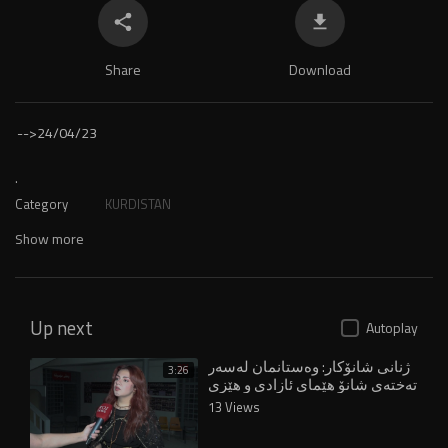
Share
Download
-->
24/04/23
.
Category
KURDISTAN
Show more
Up next
Autoplay
ژنانی شانۆکار: وەستانمان لەسەر
3:26
تەختەی شانۆ هێمای ئازادی و هێزی
ژنانە
13 Views