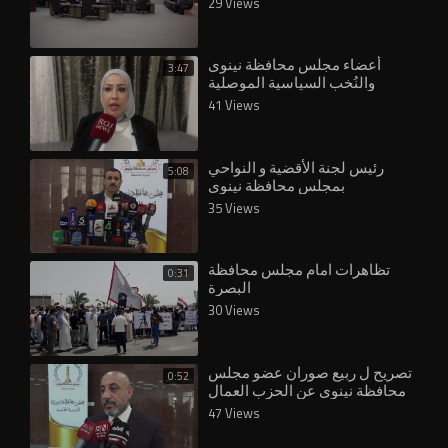
29 Views
أعضاء مجلس محافظة نينوى
3:47
والنُخب السياسية الموصلية ‎
41 Views
رئيس لجنة الأقضية و النواحي
5:08
بمجلس محافظة نينوى
35 Views
تظاهرات امام مجلس محافظة
0:31
البصرة
30 Views
تصريح ل ربيع صوران عضو مجلس
0:52
محافظة نينوى عن الحزب العمال
الكردستاني
47 Views