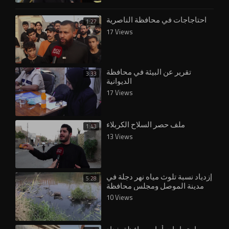
احتاجاجات في محافظة الناصرية
1:27
17 Views
تقرير عن البيئة في محافظة
3:33
الديوانية
17 Views
⁣ملف حصر السلاح الكربلاء
1:43
13 Views
إزدياد نسبة تلوث مياه نهر دجلة في
5:28
مدينة الموصل ومجلس محافظة
نينوى يُقر بوجود تلكؤ في مشاريع
10 Views
معالجة ا