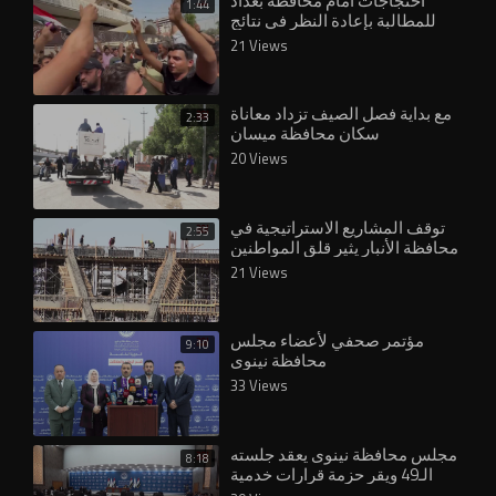
احتجاجات أمام محافظة بغداد
1:44
للمطالبة بإعادة النظر في نتائج
تعيينات العقود
21 Views
مع بداية فصل الصيف تزداد معاناة
2:33
سكان محافظة ميسان
20 Views
توقف المشاريع الاستراتيجية في
2:55
محافظة الأنبار يثير قلق المواطنين
والمسؤولين
21 Views
مؤتمر صحفي لأعضاء مجلس
9:10
محافظة نينوى
33 Views
مجلس محافظة نينوى يعقد جلسته
8:18
الـ49 ويقر حزمة قرارات خدمية