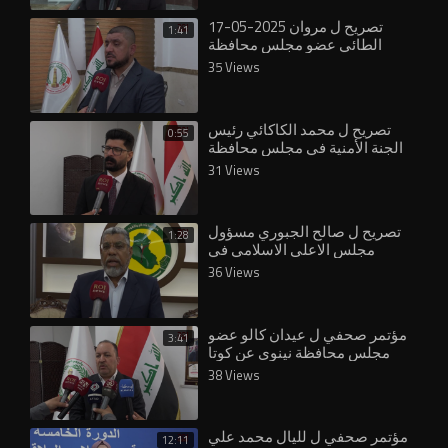
17-05-2025 تصريح ل مروان
1:41
الطائي عضو مجلس محافظة
نينوى حول مجلس المحافظة
35 Views
تصريح ل محمد الكاكائي رئيس
0:55
الجنة الأمنية في مجلس محافظة
نينوى عن الحوب العمال
31 Views
الكردستاني
تصريح ل صالح الجبوري مسؤول
1:28
مجلس الاعلى الاسلامي في
محافظة نينوى حول التحالفات في
36 Views
الانتخابات القادم
مؤتمر صحفي ل عيدان كالو عضو
3:41
مجلس محافظة نينوى عن كوتا
الايزيديين
38 Views
مؤتمر صحفي ل لليال محمد علي
12:11