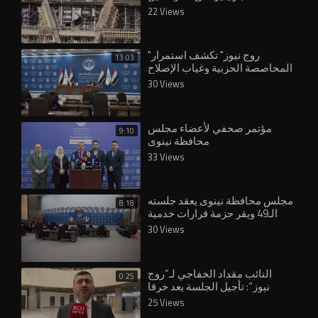
والمسؤولين
22 Views
"روج نيوز" تكشف استمرار
13:03
المحاصصة الحزبية وغياب الإصلاح
في نينوى وشنكال
30 Views
مؤتمر صحفي لأعضاء مجلس
9:10
محافظة نينوى
33 Views
مجلس محافظة نينوى يعقد جلسته
8:18
الـ49 ويقر حزمة قرارات خدمية
30 Views
النائب مقداد الخفاجي لـ”روج
0:25
نيوز”: تأجيل الجلسة يعد خرقا
دستوريا
25 Views