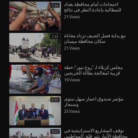
احتجاجات أمام محافظة بغداد
1:44
للمطالبة بإعادة النظر في نتائج
تعيينات العقود
21 Views
مع بداية فصل الصيف تزداد معاناة
2:33
سكان محافظة ميسان
21 Views
⁣مجلس كربلاء لـ "روج نيوز": خطة
3:08
قريبة لمعالجة بطالة الخريجين
19 Views
مؤتمر صندوق اعمار سهل نينوى
6:35
وسنجار
23 Views
توقف المشاريع الاستراتيجية في
2:55
محافظة الأنبار يثير قلق المواطنين