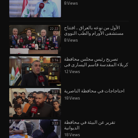
8 Views
الأول من نوعه بالعراق .. افتتاح
22:22
مستشفى الأورام والطب النووي
في نينوى
8 Views
تصريح رئيس مجلس محافظة
3:14
كربلاء المقدسة قاسم اليساري في
مايخص الاستعدادت لقرب الزيارة
12 Views
الاربعينية
احتاجاجات في محافظة الناصرية
1:27
18 Views
تقرير عن البيئة في محافظة
3:33
الديوانية
18 Views