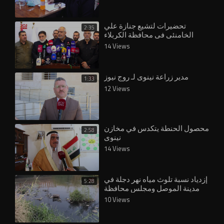
تحضيرات لتشيع جنازة علي
2:35
الخامنئي في محافظة الكربلاء
14 Views
مدير زراعة نينوى لـ روج نيوز
1:33
12 Views
محصول الحنطة يتكدس في مخازن
2:58
نينوى
14 Views
إزدياد نسبة تلوث مياه نهر دجلة في
5:28
مدينة الموصل ومجلس محافظة
نينوى يُقر بوجود تلكؤ في مشاريع
10 Views
معالجة ا