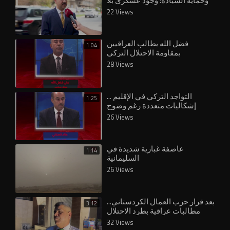
وحماية السيادة: وجود عسكري بلا
22 Views
فضل الله يطالب العراقيين
1:04
بمقاومة الاحتلال التركي
28 Views
التواجد التركي في الإقليم ...
1:25
إشكاليات متعددة رغم وضوح
الموقف العراقي
26 Views
عاصفة غبارية شديدة في
1:14
السليمانية
26 Views
بعد قرار حزب العمال الكردستاني...
3:12
مطالبات عراقية بطرد الاحتلال
التركي
32 Views