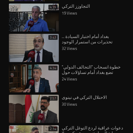
التجاوزز التركي
4:39
19 Views
بغداد أمام اختبار السيادة ...
3:43
تحذيرات من استمرار الوجود
32 Views
خطوة انسحاب "التحالف الدولي"
4:34
تضع بغداد أمام تساؤلات حول
24 Views
الاحتلال التركي في نينوى
2:57
30 Views
دعوات عراقية لردع التوغل التركي
2:14