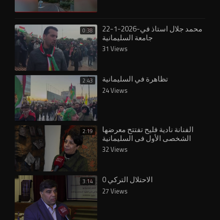
22-1-2026-محمد جلال استاذ في
0:38
جامعة السليمانية
31 Views
تظاهرة في السليمانية
2:43
24 Views
الفنانة نادية فليح تفتتح معرضها
2:19
الشخصي الأول في السليمانية
32 Views
الاحتلال التركي 0
3:14
27 Views