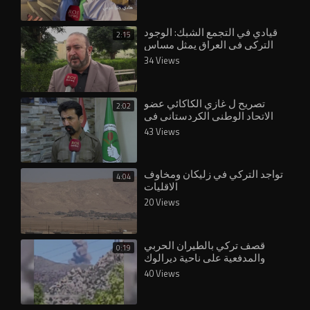
قيادي في التجمع الشبك: الوجود
2:15
التركي في العراق يمثل مساس
بالسيادة العراقية
34 Views
تصريح ل غازي الكاكائي عضو
2:02
الاتحاد الوطني الكردستاني في
الموصل حول التواجد التركي
43 Views
تواجد التركي في زليكان ومخاوف
4:04
الاقليات
20 Views
قصف تركي بالطيران الحربي
0:19
والمدفعية على ناحية ديرالوك
بمحافظة دهوك شمال العراق.
40 Views