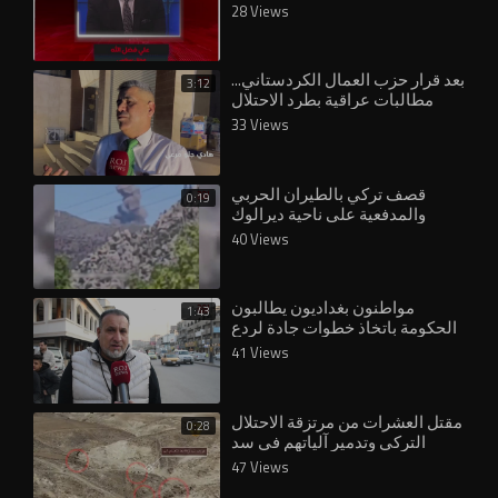
28 Views
بعد قرار حزب العمال الكردستاني...
3:12
مطالبات عراقية بطرد الاحتلال
التركي
33 Views
قصف تركي بالطيران الحربي
0:19
والمدفعية على ناحية ديرالوك
بمحافظة دهوك شمال العراق.
40 Views
مواطنون بغداديون يطالبون
1:43
الحكومة باتخاذ خطوات جادة لردع
الاحتلال التركي
41 Views
مقتل العشرات من مرتزقة الاحتلال
0:28
التركي وتدمير آلياتهم في سد
تشرين
47 Views