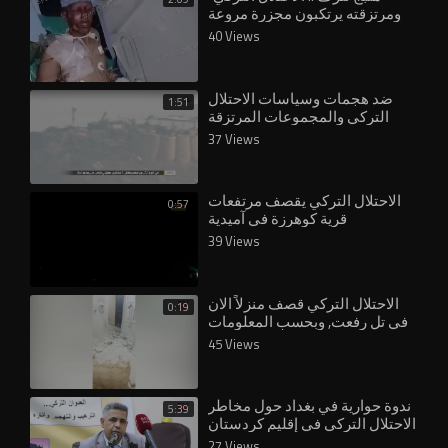
ومرتزقته يرتكبون مجزرة مروعة
داخل مستشفى
40 Views
ضد هجمات وسياسات الاحتلال
1:51
التركي والمجموعات المرتزقة
التابعة لها، تستمر عمليات الرد
37 Views
لدينا.
الاحتلال التركي يقصف مرتفعات
0:57
قرية كوهرزة في آميدية
39 Views
⁣الاحتلال التركي قصف منزلاً الان
0:19
في تل رفعت, وبحسب المعلومات
الأولية هناك شهيد وجرحى.
45 Views
ندوة حوارية في بغداد حول مخاطر
5:39
الاحتلال التركي في إقليم كردستان
27 Views