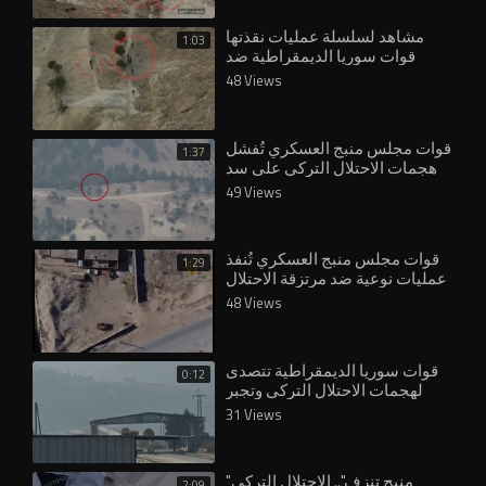
⁣مشاهد لسلسلة عمليات نقذتها
1:03
قوات سوريا الديمقراطية ضد
الاحتلال التركي
48 Views
قوات مجلس منبج العسكري تُفشل
1:37
هجمات الاحتلال التركي على سد
تشرين وجسر قرقوزاق
49 Views
قوات مجلس منبج العسكري تُنفذ
1:29
عمليات نوعية ضد مرتزقة الاحتلال
التركي وتُسجل ضربات موجعة
48 Views
قوات سوريا الديمقراطية تتصدى
0:12
لهجمات الاحتلال التركي وتجبر
المرتزقة على التراجع قرب جسر
31 Views
قرقوزاق
"منبج تنزف".. الاحتلال التركي
2:09