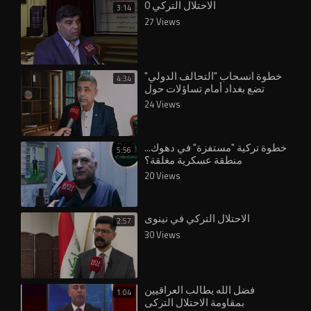
الاحتلال التركي 0
3:14
27 Views
خطوة انسحاب "التحالف الدولي"
4:34
تضع بغداد أمام تساؤلات حول
24 Views
خطوة تركية "مستفزة" في دهوك...
5:56
20 Views
الاحتلال التركي في نينوى
2:57
30 Views
فضل الله يطالب العراقيين
1:04
بمقاومة الاحتلال التركي