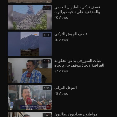
قصف تركي بالطيران الحربي
0:19
والمدفعية على ناحية ديرالوك
بمحافظة دهوك شمال العراق.
40 Views
قصف الجيش التركي
3:15
38 Views
غياث السورجي يدعو الحكومة
1:12
العراقية لاتخاذ موقف حازم تجاه
التواجد التركي في البلاد
32 Views
التوغل التركي
4:34
48 Views
مواطنون بغداديون يطالبون
1:43