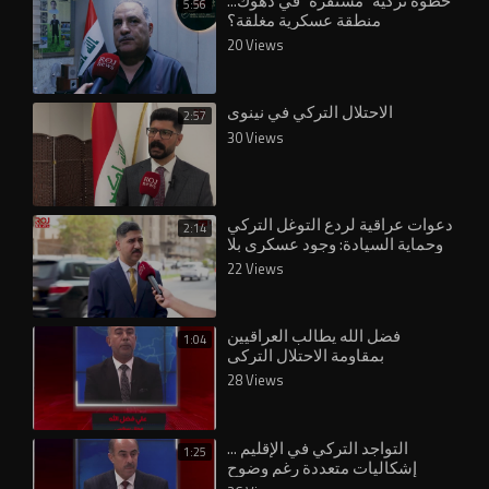
خطوة تركية "مستفزة" في دهوك...
5:56
20 Views
الاحتلال التركي في نينوى
2:57
30 Views
دعوات عراقية لردع التوغل التركي
2:14
وحماية السيادة: وجود عسكري بلا
22 Views
فضل الله يطالب العراقيين
1:04
بمقاومة الاحتلال التركي
28 Views
التواجد التركي في الإقليم ...
1:25
إشكاليات متعددة رغم وضوح
الموقف العراقي