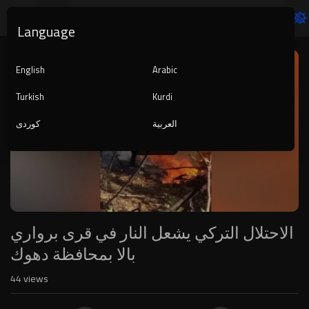
Language
Video
Player
English
Arabic
Turkish
Kurdi
العربية
کوردی
1080p
240p
auto
الاحتلال التركي يشعل النار في قرى برواري
بالا بمحافظة دهوك
44
views