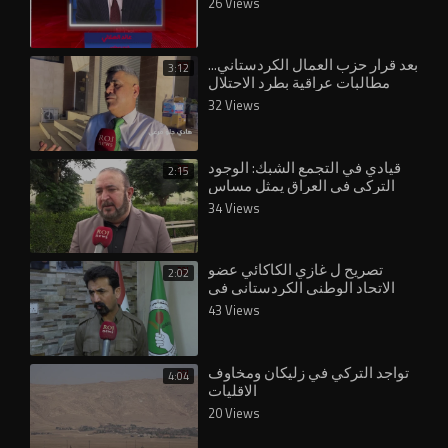
26 Views
بعد قرار حزب العمال الكردستاني...
3:12
مطالبات عراقية بطرد الاحتلال
التركي
32 Views
قيادي في التجمع الشبك: الوجود
2:15
التركي في العراق يمثل مساس
بالسيادة العراقية
34 Views
تصريح ل غازي الكاكائي عضو
2:02
الاتحاد الوطني الكردستاني في
الموصل حول التواجد التركي
43 Views
تواجد التركي في زليكان ومخاوف
4:04
الاقليات
20 Views