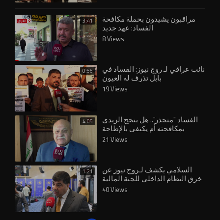
مراقبون يشيدون بحملة مكافحة
3:41
الفساد: عهد جديد
8 Views
نائب عراقي لـ روج نيوز: الفساد في
0:56
بابل تذرف له العيون
19 Views
الفساد "متجذر".. هل ينجح الزيدي
4:05
بمكافحته أم يكتفي بالإطاحة
بشخصيات محدودة؟
21 Views
السلامي يكشف لـروج نيوز عن
1:21
خرق النظام الداخلي للجنة المالية
40 Views