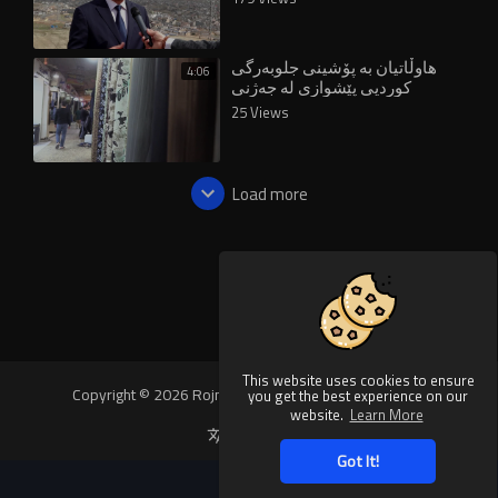
دەبین
هاوڵاتیان بە پۆشینی جلوبەرگی
4:06
کوردیی پێشوازی لە جەژنی
نەورۆزدا دەکەن
25 Views
Load more
This website uses cookies to ensure
Copyright © 2026 Rojnews Video. All rights reserved.
you get the best experience on our
website.
Learn More
Language
Got It!