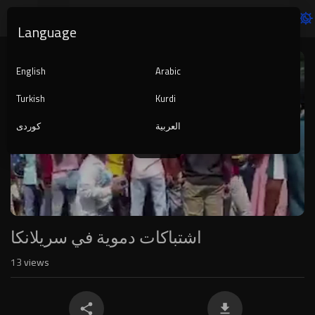
Language
Video
Player
English
Arabic
Turkish
Kurdi
العربية
کوردی
480p
240p
auto
اشتباكات دموية في سريلانكا
13
views