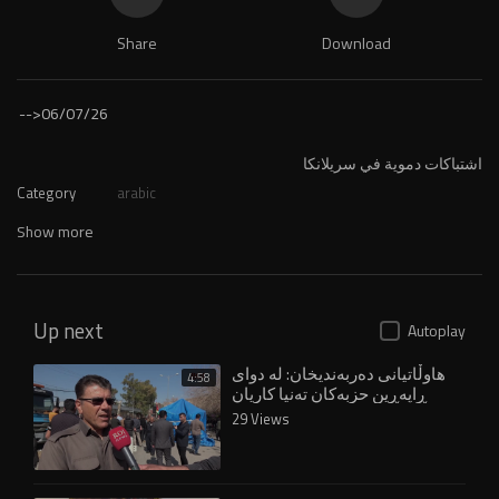
Share
Download
-->
06/07/26
اشتباكات دموية في سريلانكا
Category
arabic
Show more
Up next
Autoplay
هاوڵاتیانی دەربەندیخان: لە دواى
4:58
ڕاپەڕین حزبەکان تەنیا کاریان
بۆخۆیان و کەسوکاریان کردوە
29 Views