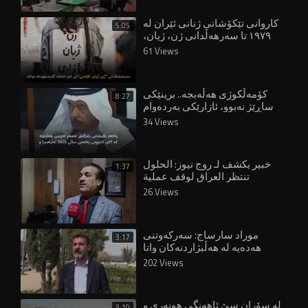
کاروانی تێکۆشانی ژنانی ئێران لە
5:05
١٩٧٩ تا سەرهەڵدانی ژن، ژیان،
ئازادیی
61 Views
کۆمەڵکوژی هەڵەبجە.. برینێکى
8:27
ساڕێژ نەبوو، ئازارێکی بەردەوام
34 Views
⁣خبير يكشف لـ روج نيوز: الحلول
1:37
تنتظر العراق لوقف عملية
التجفيف التي ترتكبها تركيا
26 Views
موراد سارساج: سەرکەوتنی
3:17
هەدەپە لە هەڵبژاردنەکان واتا
سەرکەوتن بەسەر دیکتاتۆرییەت
202 Views
لە سۆران سێ ئاهەنگی هونەری و
3:10