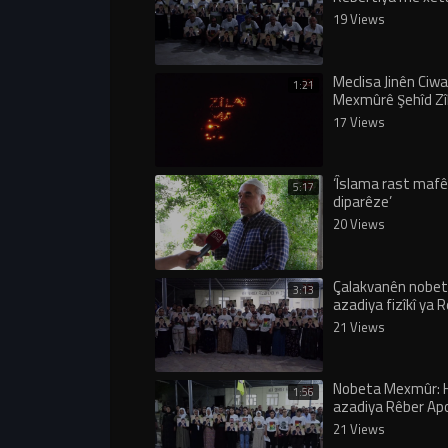
sore
19 Views
Meclisa Jinên Ciwa
1:21
Mexmûrê Şehîd Zîl
anî
17 Views
‘Îslama rast maf
5:17
diparêze’
20 Views
Çalakvanên nobet
3:13
azadiya fizîkî ya 
bi têkoşîna jina a
21 Views
azad pêk bê’
Nobeta Mexmûr: 
1:56
azadiya Rêber Ap
nekîn, çalakî wê 
21 Views