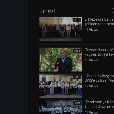
Up next
Li Mexmûrê Denîz 
3:31
şehîdên çapemeni
bibîranîn
17 Views
‘Berxwedana gel
9:54
xeyalên DAIŞ’ê têk 
13 Views
12’emîn salvegera
4:57
DAIŞ’ê ya li ser 
şermezar kirin
12 Views
‘Tendirustiya Rêb
3:49
tendirustiya me y
15 Views