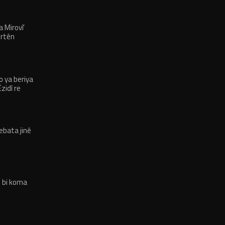
a Mirovî’
irtên
ji me re
 ya beriya
zidî re
bata jinê
 bi koma