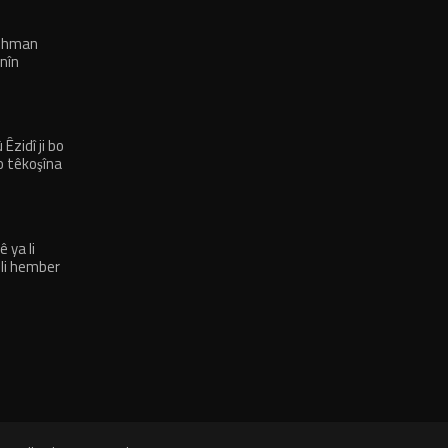
rehman
nîn
Êzidî ji bo
o têkoşîna
 ya li
 li hember
bûlkirin’