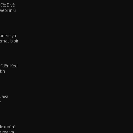
’ê: Divê
vebirin û
n nas bike
unerê ya
rhat bibîr
hîdên Ked
tin
vaya
r
Mexmûrê:
a me ya