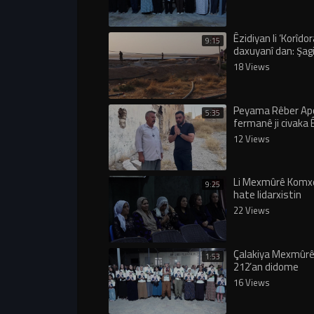
Êzidiyan li ‘Korîdor
9:15
daxuyanî dan: Şag
Rêber Apo vê rêyê 
18 Views
vekirin!
Peyama Rêber Apo
5:35
fermanê ji civaka Ê
şandî eşkere bû!
12 Views
Li Mexmûrê Komxe
9:25
hate lidarxistin
22 Views
Çalakiya Mexmûrê
1:53
212’an didome
16 Views