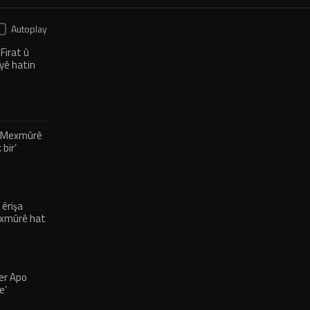
Autoplay
Firat û
yê hatin
ê Mexmûrê
bir’
 êrişa
Mexmûrê hat
er Apo
e’