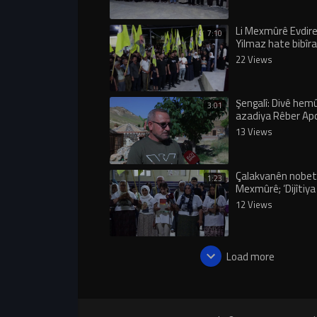
Li Mexmûrê Evdi
7:10
Yilmaz hate bibîra
22 Views
Şengalî: Divê hemû 
3:01
azadiya Rêber Ap
xwe mezin bikin
13 Views
Çalakvanên nobetê
1:23
Mexmûrê; ‘Dijîtiya
Rêber Apo nayê qe
12 Views
Load more