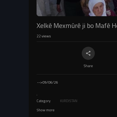
Xelkê Mexmûrê ji bo Mafê Hê
22
views
Share
-->
09/06/26
.
Category
KURDISTAN
Show more