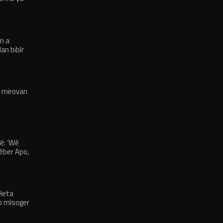
n a
an bibîr
ê mirovan
ê: ‘Wê
Rêber Apo,
zad û civaka
Heta
o mîsoger
dewam bike