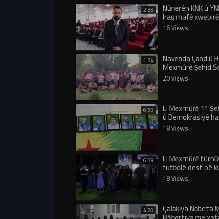
Nûnerên KNK û YNK
2:38
Iraq mafê xwebirê
parastina Êzidiya
16 Views
Navenda Çand û H
1:34
Mexmûrê Şehîd Se
anî
20 Views
Li Mexmûrê 11 Şe
6:50
û Demokrasiyê ha
bibîranîn
18 Views
Li Mexmûrê tûrnû
6:09
futbolê dest pê ki
18 Views
Çalakiya Nobeta 
4:20
Rêbertiya me xet