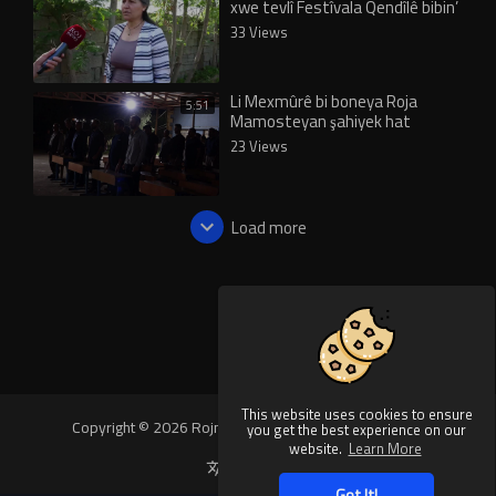
xwe tevlî Festîvala Qendîlê bibin’
33 Views
Li Mexmûrê bi boneya Roja
5:51
Mamosteyan şahiyek hat
lidarxistin
23 Views
Load more
This website uses cookies to ensure
Copyright © 2026 Rojnews Video. All rights reserved.
you get the best experience on our
website.
Learn More
Language
Got It!