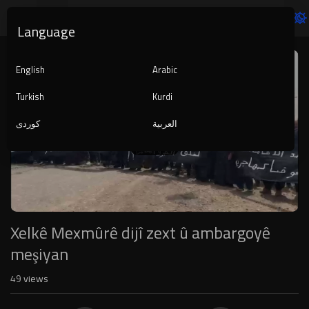
Language
Video
Player
English
Arabic
Turkish
Kurdi
العربية
کوردی
1080p
240p
auto
Xelkê Mexmûrê dijî zext û ambargoyê
meşiyan
49
views