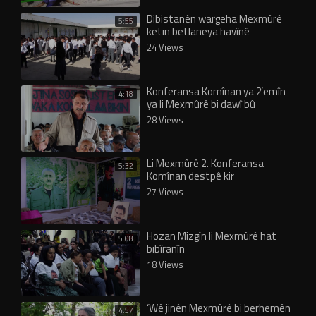
Dibistanên wargeha Mexmûrê
5:55
ketin betlaneya havînê
24 Views
Konferansa Komînan ya 2’emîn
4:18
ya li Mexmûrê bi dawî bû
28 Views
Li Mexmûrê 2. Konferansa
5:32
Komînan destpê kir
27 Views
Hozan Mizgîn li Mexmûrê hat
5:08
bibîranîn
18 Views
‘Wê jinên Mexmûrê bi berhemên
4:57