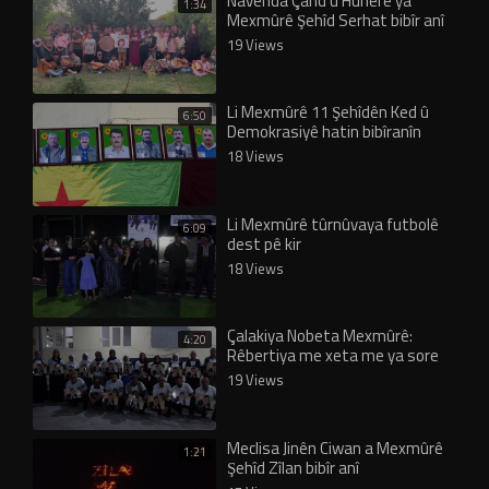
Navenda Çand û Hunerê ya
1:34
Mexmûrê Şehîd Serhat bibîr anî
19 Views
Li Mexmûrê 11 Şehîdên Ked û
6:50
Demokrasiyê hatin bibîranîn
18 Views
Li Mexmûrê tûrnûvaya futbolê
6:09
dest pê kir
18 Views
Çalakiya Nobeta Mexmûrê:
4:20
Rêbertiya me xeta me ya sore
19 Views
Meclisa Jinên Ciwan a Mexmûrê
1:21
Şehîd Zîlan bibîr anî