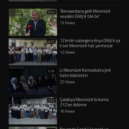
‘Berxwedana gelê Mexmûrê
9:54
xeyalên DAIŞ’ê têk bir’
13 Views
12’emîn salvegera êrişa DAIŞ’ê ya
4:57
li ser Mexmûrê hat şermezar
kirin
12 Views
Li Mexmûrê Komxebata jinê
9:25
hate lidarxistin
22 Views
Çalakiya Mexmûrê bi koma
1:53
212’an didome
16 Views