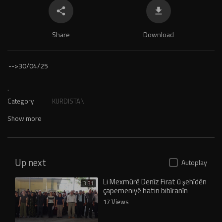
Share
Download
-->
30/04/25
.
Category
KURDISTAN
Show more
Up next
Autoplay
Li Mexmûrê Denîz Firat û şehîdên
3:31
çapemeniyê hatin bibîranîn
17 Views