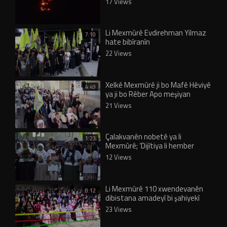
17 Views
Li Mexmûrê Evdirehman Yilmaz
7:10
hate bibîranîn
22 Views
Xelkê Mexmûrê ji bo Mafê Hêviyê
4:49
ya ji bo Rêber Apo meşiyan
21 Views
Çalakvanên nobetê ya li
1:23
Mexmûrê; ‘Dijîtiya li hember
Rêber Apo nayê qebûlkirin’
12 Views
Li Mexmûrê 110 xwendevanên
8:12
dibistana amadeyî bi şahiyekî
derçûn
23 Views