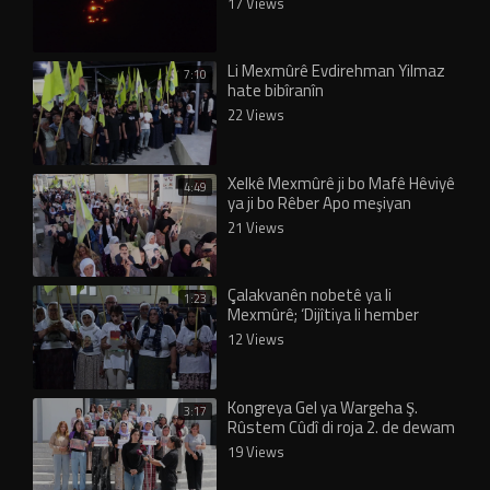
17 Views
Li Mexmûrê Evdirehman Yilmaz
7:10
hate bibîranîn
22 Views
Xelkê Mexmûrê ji bo Mafê Hêviyê
4:49
ya ji bo Rêber Apo meşiyan
21 Views
Çalakvanên nobetê ya li
1:23
Mexmûrê; ‘Dijîtiya li hember
Rêber Apo nayê qebûlkirin’
12 Views
Kongreya Gel ya Wargeha Ş.
3:17
Rûstem Cûdî di roja 2. de dewam
dike
19 Views