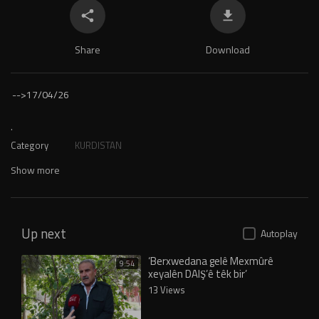
Share
Download
-->
17/04/26
.
Category
KURDISTAN
Show more
Up next
Autoplay
‘Berxwedana gelê Mexmûrê
9:54
xeyalên DAIŞ’ê têk bir’
13 Views