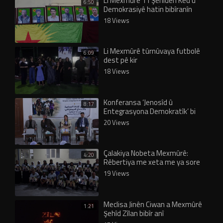
Li Mexmûrê 11 Şehîdên Ked û
6:50
Demokrasiyê hatin bibîranîn
18 Views
Li Mexmûrê tûrnûvaya futbolê
6:09
dest pê kir
18 Views
Konferansa ‘Jenosîd û
8:17
Entegrasyona Demokratîk’ bi
panela yekemîn dewam dike
20 Views
Çalakiya Nobeta Mexmûrê:
4:20
Rêbertiya me xeta me ya sore
19 Views
Meclisa Jinên Ciwan a Mexmûrê
1:21
Şehîd Zîlan bibîr anî