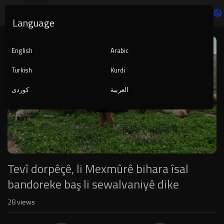
Language
Video
Player
English
Arabic
Turkish
Kurdi
العربية
کوردی
1080p
240p
auto
Tevî dorpêçê, li Mexmûrê bihara îsal
bandoreke baş li sewalvaniyê dike
28
views