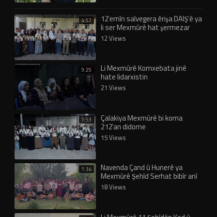
12’emîn salvegera êrişa DAIŞ’ê ya
4:57
li ser Mexmûrê hat şermezar
kirin
12 Views
Li Mexmûrê Komxebata jinê
9:25
hate lidarxistin
21 Views
Çalakiya Mexmûrê bi koma
1:53
212’an didome
15 Views
Navenda Çand û Hunerê ya
1:34
Mexmûrê Şehîd Serhat bibîr anî
18 Views