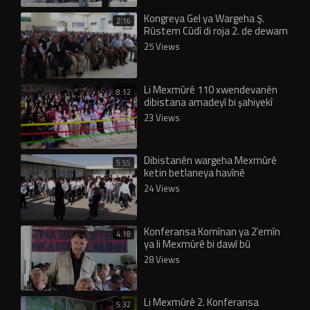
Kongreya Gel ya Wargeha Ş.
2:16
Rûstem Cûdî di roja 2. de dewam
dike
25 Views
Li Mexmûrê 110 xwendevanên
8:12
dibistana amadeyî bi şahiyekî
derçûn
23 Views
Dibistanên wargeha Mexmûrê
5:55
ketin betlaneya havînê
24 Views
Konferansa Komînan ya 2’emîn
4:18
ya li Mexmûrê bi dawî bû
28 Views
Li Mexmûrê 2. Konferansa
5:32