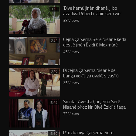
‘Divê hemû jinên cîhanê, ji bo
8:13
azadiya Rêbertî rabin ser xwe’
38 Views
Cejna Çarşema Serê Nîsanê keda
3:54
destê jinên Êzidî û Mexmûrê
gihand hev
45 Views
Di cejna Çarşema Nîsanê de
3:40
banga yekîtiya civakî, siyasî û
leşkerî
25 Views
Sozdar Avesta Çarşema Serê
13:14
Nîsanê pîroz kir: Divê Êzidî tifaqa
xwe pêk bînin
23 Views
Pîrozbahiya Çarşema Serê
13:30