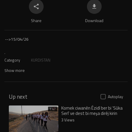
Share
Download
-->
15/04/26
.
Category
KURDISTAN
Show more
Up next
Autoplay
Komek ciwanên Êzidî ber bi ‘Sûka
1:47
Serî’ ve dest bi meşa dirêj kirin
3 Views