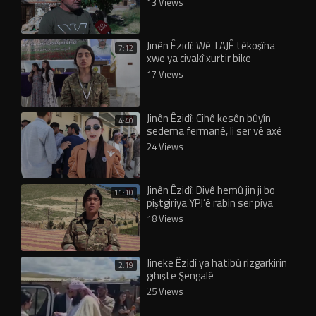
13 Views
Jinên Êzidî: Wê TAJÊ têkoşîna
7:12
xwe ya civakî xurtir bike
17 Views
Jinên Êzidî: Cihê kesên bûyîn
4:40
sedema fermanê, li ser vê axê
nîne!
24 Views
Jinên Êzidî: Divê hemû jin ji bo
11:10
piştgiriya YPJ’ê rabin ser piya
18 Views
Jineke Êzidî ya hatibû rizgarkirin
2:19
gihişte Şengalê
25 Views