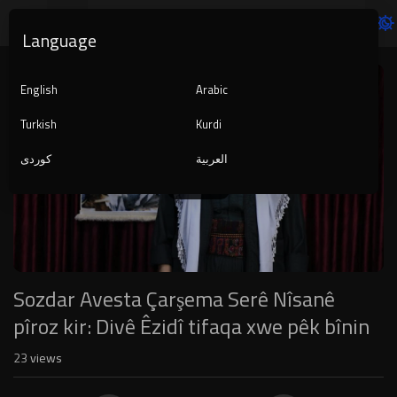
Language
Video
Player
English
Arabic
Turkish
Kurdi
العربية
کوردی
1080p
240p
auto
Sozdar Avesta Çarşema Serê Nîsanê
pîroz kir: Divê Êzidî tifaqa xwe pêk bînin
23
views