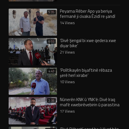
Peyama Rêber Apo ya beriya
5:35
fermanê ji civaka Êzidî re şandî
eşkere bû!
14 Views
‘Divê Şengal bi xwe qedera xwe
6:55
diyar bike’
21 Views
‘Polîtîkayên bişaftinê rêbaza
4:43
şerê herî xirabe’
10 Views
Nûnerên KNK û YNK’ê: Divê Iraq
2:38
mafê xwebirêvebirin û parastina
Êzidiyan nas bike
17 Views