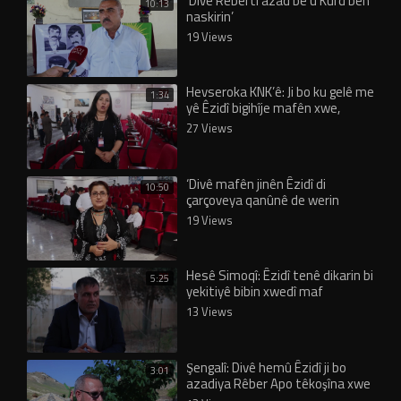
‘Divê Rêbertî azad be û Kurd bên
10:13
naskirin’
19 Views
Hevseroka KNK’ê: Ji bo ku gelê me
1:34
yê Êzidî bigihîje mafên xwe,
yekrêzî şertekî sereke ye
27 Views
‘Divê mafên jinên Êzidî di
10:50
çarçoveya qanûnê de werin
parastin’
19 Views
Hesê Simoqî: Êzidî tenê dikarin bi
5:25
yekitiyê bibin xwedî maf
13 Views
Şengalî: Divê hemû Êzidî ji bo
3:01
azadiya Rêber Apo têkoşîna xwe
mezin bikin