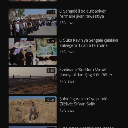
Li Şengalê ji bo qurbaniyên
1:21
fermanê jiyan rawestiya
15 Views
Li Sûka Kevin ya Şengalê çalakiya
4:29
salvegera 12’an a fermanê
didome
15 Views
Êzidiyan li ‘Korîdora Mirovî’
9:15
daxuyanî dan: Şagirtên Rêber
Apo vê rêyê ji me re vekirin!
17 Views
Şahidê gora komî ya gundê
12:40
Zilêliyê: Sifyan Salih
16 Views