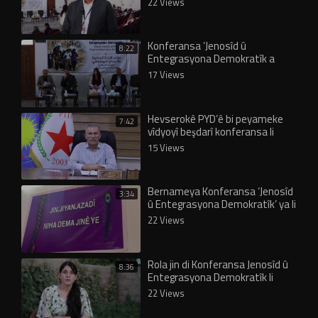
22 Views
Konferansa ‘Jenosîd û
8:22
Entegrasyona Demokratîk a
Şengalê’ bi panela 3’yemîn
17 Views
bidawî…
Hevserokê PYD’ê bi peyameke
7:42
vîdyoyî beşdarî konferansa li
Şengalê bû
15 Views
Bernameya Konferansa ‘Jenosîd
3:34
û Entegrasyona Demokratîk’ ya li
Şengalê eşkere bû
22 Views
Rola jin di Konferansa Jenosîd û
8:36
Entegrasyona Demokratîk li
Şengalê de
22 Views