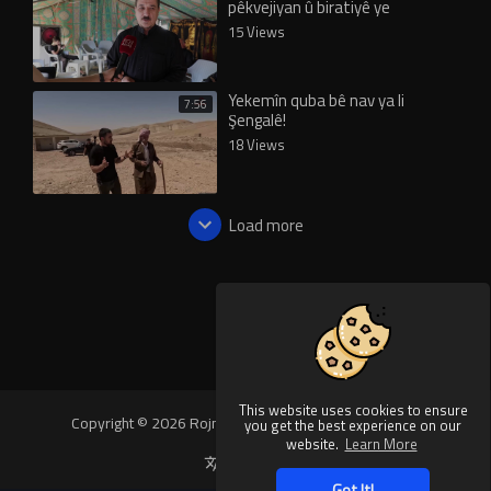
pêkvejiyan û biratiyê ye
15 Views
Yekemîn quba bê nav ya li
7:56
Şengalê!
18 Views
Load more
This website uses cookies to ensure
Copyright © 2026 Rojnews Video. All rights reserved.
you get the best experience on our
website.
Learn More
Language
Got It!