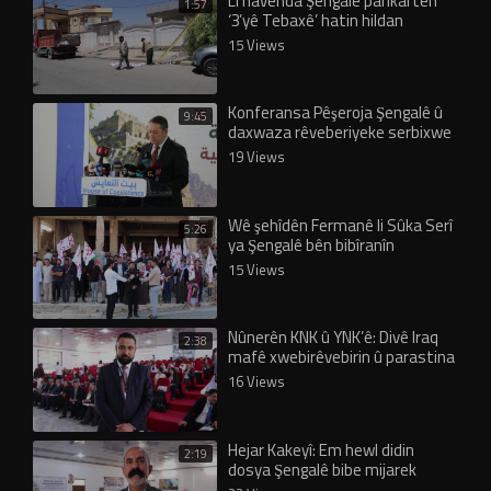
Li navenda Şengalê pankartên
1:57
‘3’yê Tebaxê’ hatin hildan
15 Views
Konferansa Pêşeroja Şengalê û
9:45
daxwaza rêveberiyeke serbixwe
hate lidarxistin
19 Views
Wê şehîdên Fermanê li Sûka Serî
5:26
ya Şengalê bên bibîranîn
15 Views
Nûnerên KNK û YNK’ê: Divê Iraq
2:38
mafê xwebirêvebirin û parastina
Êzidiyan nas bike
16 Views
Hejar Kakeyî: Em hewl didin
2:19
dosya Şengalê bibe mijarek
navdewletî