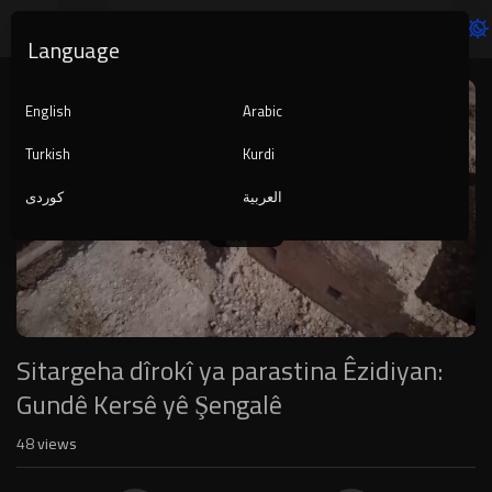
Language
Video
Player
English
Arabic
Turkish
Kurdi
العربية
کوردی
1080p
240p
auto
Sitargeha dîrokî ya parastina Êzidiyan:
Gundê Kersê yê Şengalê
48
views