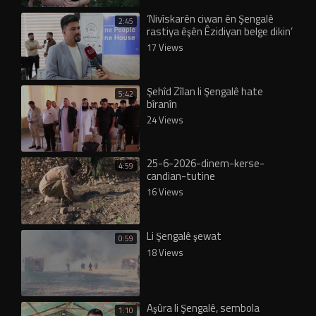
‘Nivîskarên ciwan ên Şengalê
2:45
rastiya êşên Êzidiyan belge dikin’
17 Views
Şehîd Zîlan li Şengalê hate
5:42
bîranîn
24 Views
25-6-2026-dinem-kerse-
4:59
candian-tutine
16 Views
Li Şengalê şewat
0:59
18 Views
Aşûra li Şengalê, sembola
1:10