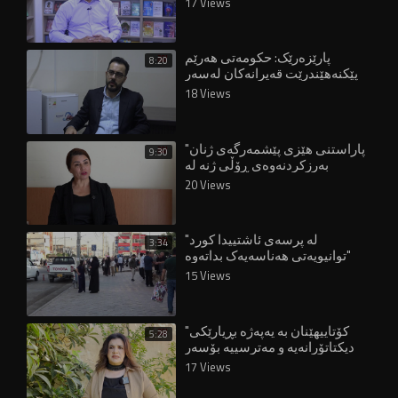
17 Views
پارێزەرێک: حکومەتی هەرێم
8:20
پێکنەهێندرێت قەیرانەکان لەسەر
هاووڵاتییان زیاتر دەبن"
18 Views
"پاراستنی هێزی پێشمەرگەی ژنان
9:30
بەرزکردنەوەی ڕۆڵی ژنە لە
دامەزراوە ئەمنییەکاندا"
20 Views
"لە پرسەی ئاشتییدا کورد
3:34
توانیویەتی هەناسەیەک بداتەوە"
15 Views
"کۆتاییهێنان بە یەپەژە بڕیارێکی
5:28
دیکتاتۆرانەیە و مەترسییە بۆسەر
مافەکانی ژنان"
17 Views