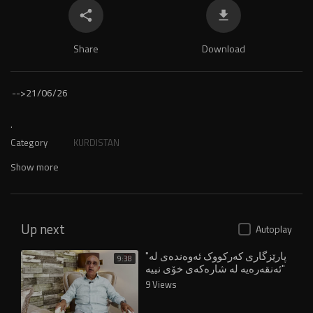
Share
Download
-->
21/06/26
.
Category
KURDISTAN
Show more
Up next
Autoplay
"پارێزگاری کەرکووک ئەوەندەی لە
9:38
ئەنقەرەیە لە شارەکەی خۆی نییە"
9 Views