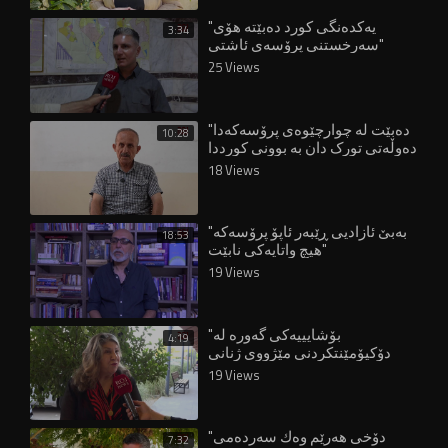
"یەکدەنگی کورد دەبێتە هۆی
3:34
سەرخستنی پرۆسەی ئاشتی"
25 Views
"دەبێت لە چوارچێوەی پرۆسەکەدا
10:28
دەوڵەتی تورک دان بە بوونی کورددا
بنێت"
18 Views
"بەبێ ئازادیی ڕێبەر ئاپۆ پرۆسەکە
18:53
هیچ واتایەکی نابێت"
19 Views
"بۆشایییەکی گەورە لە
4:19
دۆکیۆمێنتکردنی مێژووی ژنانی
شۆڕشگێڕی کورد هەیە"
19 Views
"دۆخى هه‌رێم وه‌ك سه‌رده‌مى
7:32