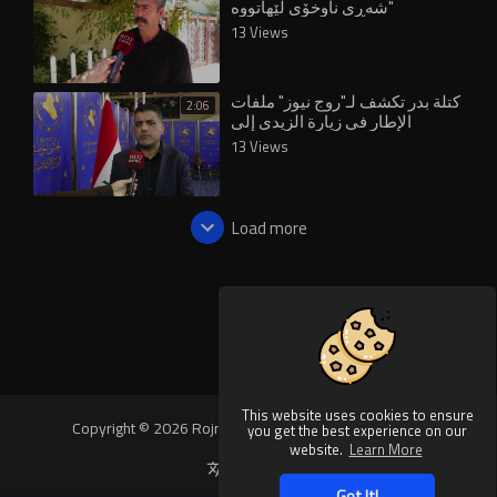
شه‌ڕى ناوخۆى لێهاتووه‌"
13 Views
⁣كتلة بدر تكشف لـ"روج نيوز" ملفات
2:06
الإطار في زيارة الزيدي إلى
واشنطن
13 Views
Load more
This website uses cookies to ensure
Copyright © 2026 Rojnews Video. All rights reserved.
you get the best experience on our
website.
Learn More
Language
Got It!