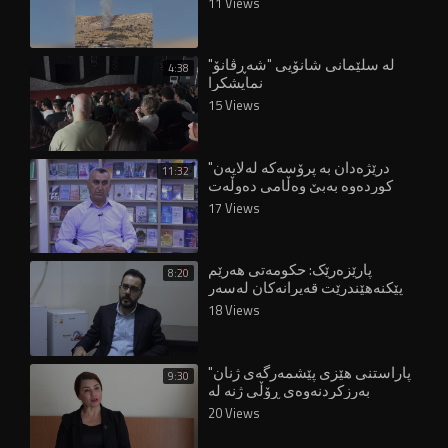
11 Views
لە سلێمانی شانۆیی "شەڕڤانۆ"
4:38
نمایشکرا
15 Views
"درێژەدان بە پرۆسەکە لەلایەن
11:32
کوردەوە بەبێ وەڵامی دەوڵەت
قورسە"
17 Views
پارێزەرێک: حکومەتی هەرێم
8:20
پێکنەهێندرێت قەیرانەکان لەسەر
هاووڵاتییان زیاتر دەبن"
18 Views
"پاراستنی هێزی پێشمەرگەی ژنان
9:30
بەرزکردنەوەی ڕۆڵی ژنە لە
دامەزراوە ئەمنییەکاندا"
20 Views