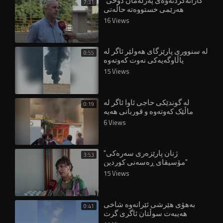
"کارانەکردنەوەی پەرلەمان دۆخی
7:31
هەرێمی خستووەتە حاڵەتی
پاشاگەردانییەوە"
16 Views
لە سنووری پارێزگای هەولێر ئاگر لە
0:55
پاڵاوگەیەکی نەوت کەوتەوە
15 Views
لە گوندێکی حاجی ئاوا ئاگر لە
0:19
ماڵێک کەوتەوە و قوربانی هەیە
6 Views
"ژنان پارێزەری سەرەکی
3:53
مۆسیقای ڕەسەنی کوردین"
15 Views
بەهۆی هێرشی ئێرانەوە شاخی
0:41
هەیبەت سوڵتان ئاگری گرت