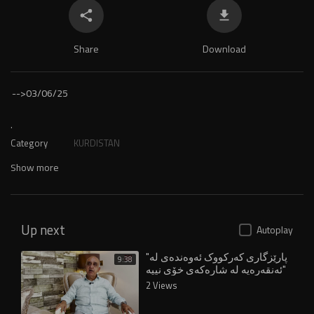
Share
Download
-->
03/06/25
.
Category
KURDISTAN
Show more
Up next
Autoplay
"پارێزگاری کەرکووک ئەوەندەی لە
9:38
ئەنقەرەیە لە شارەکەی خۆی نییە"
2 Views