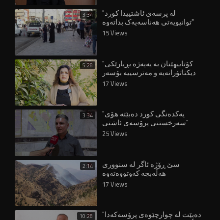
"لە پرسەی ئاشتییدا کورد
3:34
توانیویەتی هەناسەیەک بداتەوە"
15 Views
"کۆتاییهێنان بە یەپەژە بڕیارێکی
5:28
دیکتاتۆرانەیە و مەترسییە بۆسەر
مافەکانی ژنان"
17 Views
"یەکدەنگی کورد دەبێتە هۆی
3:34
سەرخستنی پرۆسەی ئاشتی"
25 Views
سێ ڕۆژە ئاگر لە سنووری
2:14
هەڵەبجە کەوتووەتەوە
17 Views
"دەبێت لە چوارچێوەی پرۆسەکەدا
10:28