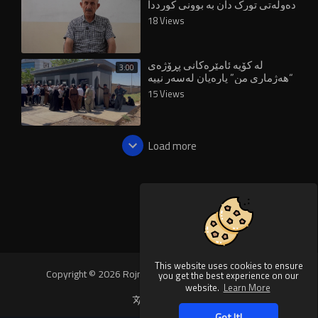
دەوڵەتی تورک دان بە بوونی کورددا
بنێت"
18 Views
لە کۆیە ئامێرەکانی پڕۆژەی
3:00
“هەژماری من” پارەیان لەسەر نییە
و کێشەیان تێدایە
15 Views
Load more
This website uses cookies to ensure
Copyright © 2026 Rojnews Video. All rights reserved.
you get the best experience on our
website.
Learn More
Language
Got It!