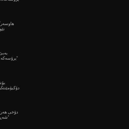
بە بوونی کورددا بنێت"
هاوسەرگ
نێو
پرۆسەکە هیچ واتایەکی نابێت"
دۆکیۆمێنتکر
شۆڕشگێڕی کورد هەیە"
شه‌ڕى ناوخۆى لێهاتووه‌"