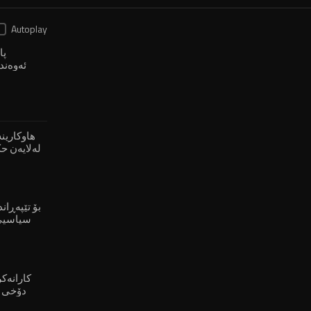
Autoplay
ئەوەند
شارەکەی خۆی نییە"
لەلایەن ح
بۆ چۆڵبوونی گوندەکان"
سیاسیی 
هەڵبژاردن ئەنجام بدرێتەوە"
دۆخی 
حاڵەتی پاشاگەردانییەوە"