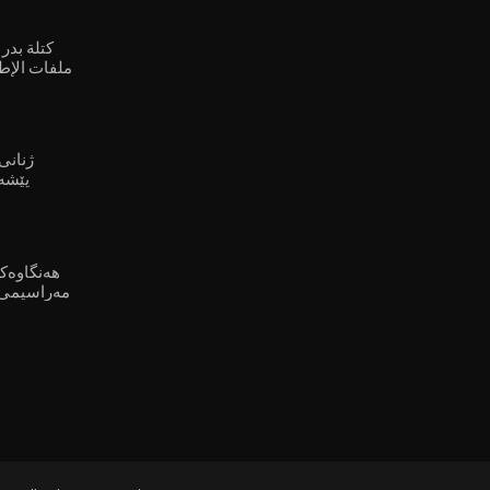
⁣كتلة بدر
ملفات الإطا
پێشە
مەراسیمی 