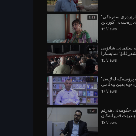
"ژنان پارێزەری سەرەکی
3:53
15 Views
ە سلێمانی شانۆیی
4:38
ەڕڤانۆ" نمایشکرا
15 Views
"درێژەدان بە پرۆسەکە لەلایەن
11:32
دەوە بەبێ وەڵامی
دەوڵەت قورسە"
17 Views
ک: حکومەتی هەرێم
8:20
ێندرێت قەیرانەکان
18 Views