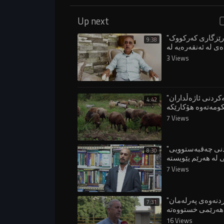
Up next
"پارێزگاری کەرکووک
9:38
ەی لە ئەنقەرەیە لە
3 Views
"هاوکارینەکردنی ئاژەڵداران
4:42
کومەتەوە هۆکارێکە
7 Views
"بۆ تێپەڕاندنی چەقبەستوویی
8:30
لە هەرێم پێویستە
7 Views
"کارانەکردنەوەی پەرلەمان
7:31
هەرێمی خستووەتە
16 Views