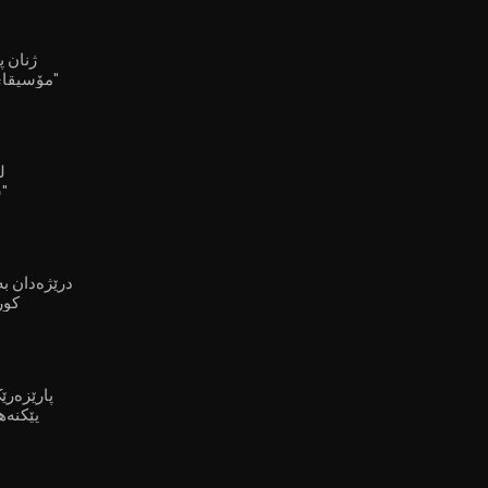
مۆسیقای ڕەسەنی کوردین"
ل
"ش
کور
پارێزەرێ
پێکنەه
لەسەر هاووڵاتییان زیاتر دەبن"