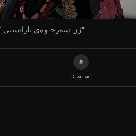
"ژن سەرچاوەی پاراستنی کولتوور و ناسنامەی نەتەوەیە"
Download