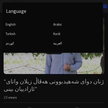
Language
Video
Player
English
Arabic
Turkish
Kurdi
العربية
کوردی
1080p
240p
auto
"ژنان دوای شەهیدبوونی هەڤاڵ زیلان واتای
ئازادییان بینی"
23
views