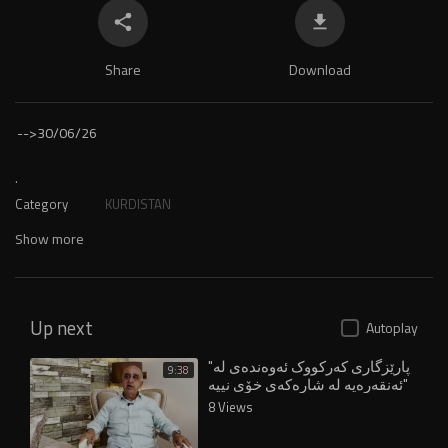
Share
Download
-->
30/06/26
.
Category
KURDISTAN
Show more
Up next
Autoplay
"پارێزگاری کەرکووک ئەوەندەی لە
9:38
ئەنقەرەیە لە شارەکەی خۆی نییە"
8 Views