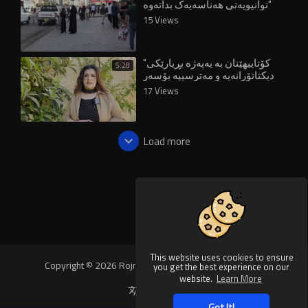
توانیویەتی هەناسەیەک بداتەوە"
15 Views
"کۆتاییهێنان بە یەپەژە بڕیارێکی
5:28
دیکتاتۆرانەیە و مەترسییە بۆسەر
مافەکانی ژنان"
17 Views
Load more
This website uses cookies to ensure
Copyright © 2026 Rojnews Video. All rights reserved.
you get the best experience on our
website.
Learn More
Language
Got It!