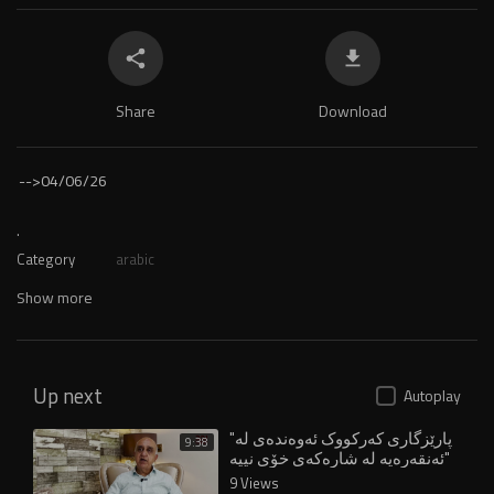
Share
Download
-->
04/06/26
.
Category
arabic
Show more
Up next
Autoplay
"پارێزگاری کەرکووک ئەوەندەی لە
9:38
ئەنقەرەیە لە شارەکەی خۆی نییە"
9 Views