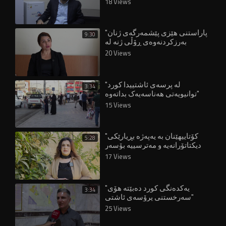
18 Views
"پاراستنی هێزی پێشمەرگەی ژنان
9:30
بەرزکردنەوەی ڕۆڵی ژنە لە
دامەزراوە ئەمنییەکاندا"
20 Views
"لە پرسەی ئاشتییدا کورد
3:34
توانیویەتی هەناسەیەک بداتەوە"
15 Views
"کۆتاییهێنان بە یەپەژە بڕیارێکی
5:28
دیکتاتۆرانەیە و مەترسییە بۆسەر
مافەکانی ژنان"
17 Views
"یەکدەنگی کورد دەبێتە هۆی
3:34
سەرخستنی پرۆسەی ئاشتی"
25 Views