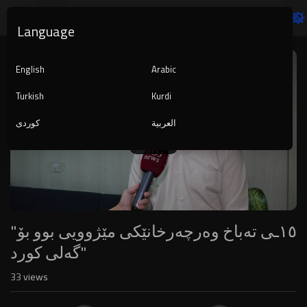
Language
Video
Player
English
Arabic
Turkish
Kurdi
العربية
کوردی
1080p
240p
auto
"١٥ـی تەباخ وەرچەرخانێکی مێژوویی بوو بۆ
گەلی کورد"
33
views