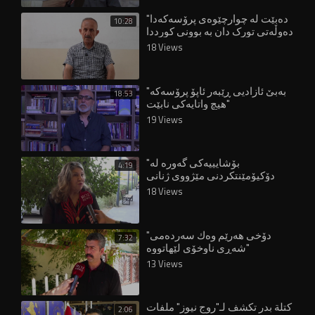
"دەبێت لە چوارچێوەی پرۆسەکەدا
10:28
دەوڵەتی تورک دان بە بوونی کورددا
بنێت"
18 Views
"بەبێ ئازادیی ڕێبەر ئاپۆ پرۆسەکە
18:53
هیچ واتایەکی نابێت"
19 Views
"بۆشایییەکی گەورە لە
4:19
دۆکیۆمێنتکردنی مێژووی ژنانی
شۆڕشگێڕی کورد هەیە"
18 Views
"دۆخى هه‌رێم وه‌ك سه‌رده‌مى
7:32
شه‌ڕى ناوخۆى لێهاتووه‌"
13 Views
⁣كتلة بدر تكشف لـ"روج نيوز" ملفات
2:06