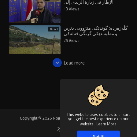
الإطار في زيارة الزيدي إلى
واشنطن
13 Views
گڵەزەردە؛ گوندێکی مێژوویی دێرین
16:43
و مەڵبەندێکی گرنگی فەلەکی
25 Views
Load more
This website uses cookies to ensure
Copyright © 2026 Rojnews Video. All rights reserved.
you get the best experience on our
website.
Learn More
Language
Got It!