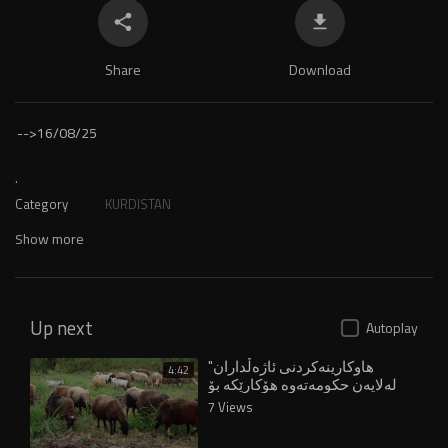
Share
Download
-->
16/08/25
.
Category
KURDISTAN
Show more
Up next
Autoplay
"هاوکارینەکردنی ئاژەڵداران
4:42
لەلایەن حکومەتەوە هۆکارێکە بۆ
چۆڵبوونی گوندەکان"
7 Views